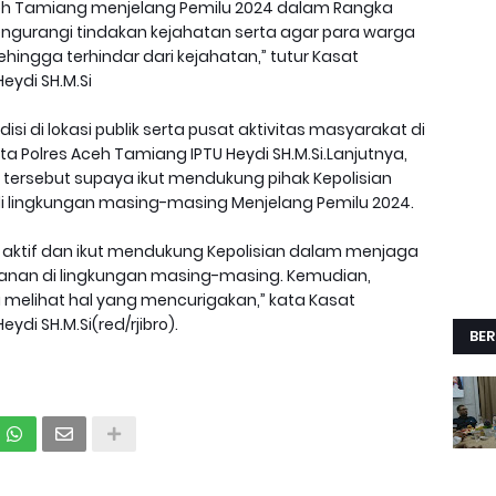
Aceh Tamiang menjelang Pemilu 2024 dalam Rangka
ngurangi tindakan kejahatan serta agar para warga
ehingga terhindar dari kejahatan,” tutur Kasat
eydi SH.M.Si
si di lokasi publik serta pusat aktivitas masyarakat di
a Polres Aceh Tamiang IPTU Heydi SH.M.Si.Lanjutnya,
 tersebut supaya ikut mendukung pihak Kepolisian
 lingkungan masing-masing Menjelang Pemilu 2024.
 aktif dan ikut mendukung Kepolisian dalam menjaga
anan di lingkungan masing-masing. Kemudian,
ka melihat hal yang mencurigakan,” kata Kasat
di SH.M.Si(red/rjibro).
BER