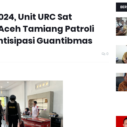
BER
24, Unit URC Sat
Aceh Tamiang Patroli
 Antisipasi Guantibmas
0