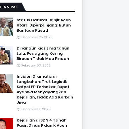
ITA VIRAL
Status Darurat Banjir Aceh
Utara Diperpanjang: Butuh
Bantuan Pusat!
December 25, 2025
Dibangun Kios Lima tahun
Lalu, Pedagang Kering
Bireuen Tidak Mau Pindah
February 03, 2025
Insiden Dramatis di
Langkahan: Truk Logistik
Satpol PP Terbakar, Bupati
Ayahwa Menyayangkan
Kejadian, Tidak Ada Korban
Jiwa
December 11, 2025
Kejadian di SDN 4 Tanah
Pasir, Dinas P dan K Aceh