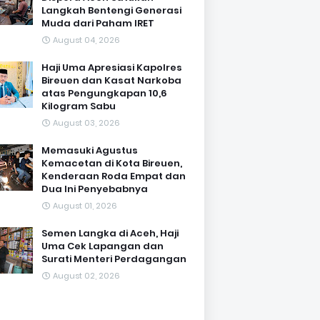
Langkah Bentengi Generasi
Muda dari Paham IRET
August 04, 2026
Haji Uma Apresiasi Kapolres
Bireuen dan Kasat Narkoba
atas Pengungkapan 10,6
Kilogram Sabu
August 03, 2026
Memasuki Agustus
Kemacetan di Kota Bireuen,
Kenderaan Roda Empat dan
Dua Ini Penyebabnya
August 01, 2026
Semen Langka di Aceh, Haji
Uma Cek Lapangan dan
Surati Menteri Perdagangan
August 02, 2026