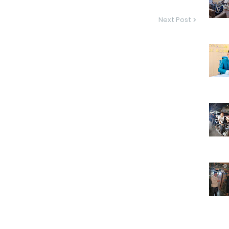
Next Post