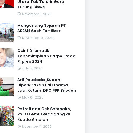
Utara Tak Tolerir Guru
Kurung Siswa
November 11, 2023
Mengenang Sejarah PT.
ASEAN Aceh Fertilizer
November 10, 2024
Opini: Dilematik
Kepemimpinan Parpol Pada
Pilpres 2024
July 15, 2023
Arif Peudada ,Sudah
Diperkirakan Edi Obama
Jadi Ketum. DPC PPP Bireuen
May 01, 2026
Patroli dan Cek Sembako,
Polisi Temui Pedagang di
Keude Amplah
November 11, 2023