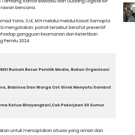
eh Tamiang, Kantor Bawaslu dan Gudang Logistik KIP
 rawan bencana.
d Yanis, S.I.K, M.H melalui melalui Kasat Samapta
Si mengatakan, patroli tersebut bersifat preventif
erhadap gangguan Keamanan dan Ketertiban
 Pemilu 2024.
MSI Rumah Besar Pemilik Media, Bukan Organisasi
a, Babinsa Dan Warga Cot Girek Menyatu Sambut
ama Ketua Bhayangkari,Cek Pekerjaan 30 Sumur
ksanakan untuk menciptakan situasi yang aman dan