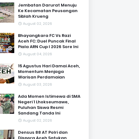
Jembatan Darurat Menuju
Ke Kecamatan Peusangan
Siblah Krueng
August 02, 2026
Bhayangkara FC Vs Razi
Aceh FC: Duel Puncak Final
Piala ARN Cup I 2026 Sore Ini
August 04, 2026
15 Agustus Hari Damai Aceh,
Momentum Menjaga
Warisan Perdamaian
August 03, 2026
Ada Momen Istimewa di SMA
Negeri 1 Lhokseumawe,
Puluhan Siswa Resmi
Sandang Tanda Ini
August 02, 2026
Densus 88 AT Polri dan
Dispora Aceh Satukan