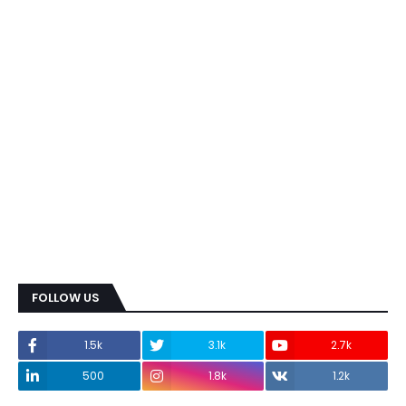
FOLLOW US
1.5k
3.1k
2.7k
500
1.8k
1.2k