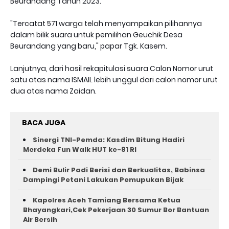
Beurandang Tahun 2023.
"Tercatat 571 warga telah menyampaikan pilihannya
dalam bilik suara untuk pemilihan Geuchik Desa
Beurandang yang baru," papar Tgk. Kasem.
Lanjutnya, dari hasil rekapitulasi suara Calon Nomor urut
satu atas nama ISMAIL lebih unggul dari calon nomor urut
dua atas nama Zaidan.
BACA JUGA
Sinergi TNI-Pemda: Kasdim Bitung Hadiri
Merdeka Fun Walk HUT ke-81 RI
Demi Bulir Padi Berisi dan Berkualitas, Babinsa
Dampingi Petani Lakukan Pemupukan Bijak
Kapolres Aceh Tamiang Bersama Ketua
Bhayangkari,Cek Pekerjaan 30 Sumur Bor Bantuan
Air Bersih