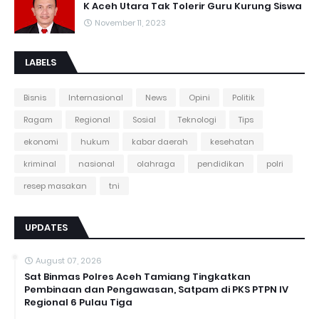
K Aceh Utara Tak Tolerir Guru Kurung Siswa
November 11, 2023
LABELS
Bisnis
Internasional
News
Opini
Politik
Ragam
Regional
Sosial
Teknologi
Tips
ekonomi
hukum
kabar daerah
kesehatan
kriminal
nasional
olahraga
pendidikan
polri
resep masakan
tni
UPDATES
August 07, 2026
Sat Binmas Polres Aceh Tamiang Tingkatkan
Pembinaan dan Pengawasan, Satpam di PKS PTPN IV
Regional 6 Pulau Tiga