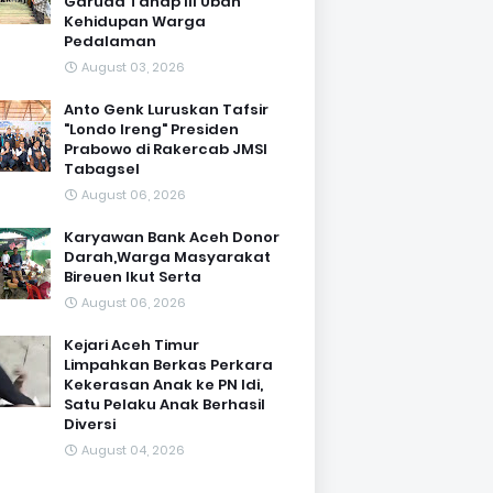
Garuda Tahap III Ubah
Kehidupan Warga
Pedalaman ‎
August 03, 2026
Anto Genk Luruskan Tafsir
"Londo Ireng" Presiden
Prabowo di Rakercab JMSI
Tabagsel
August 06, 2026
Karyawan Bank Aceh Donor
Darah,Warga Masyarakat
Bireuen Ikut Serta
August 06, 2026
Kejari Aceh Timur
Limpahkan Berkas Perkara
Kekerasan Anak ke PN Idi,
Satu Pelaku Anak Berhasil
Diversi
August 04, 2026