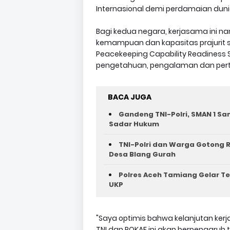
Internasional demi perdamaian duni
Bagi kedua negara, kerjasama ini 
kemampuan dan kapasitas prajurit s
Peacekeeping Capability Readiness 
pengetahuan, pengalaman dan pertu
BACA JUGA
Gandeng TNI-Polri, SMAN 1 Sa
Sadar Hukum
TNI-Polri dan Warga Gotong R
Desa Blang Gurah
Polres Aceh Tamiang Gelar Tes
UKP
"Saya optimis bahwa kelanjutan ke
TNI dan ROKAF ini akan berpengaruh 