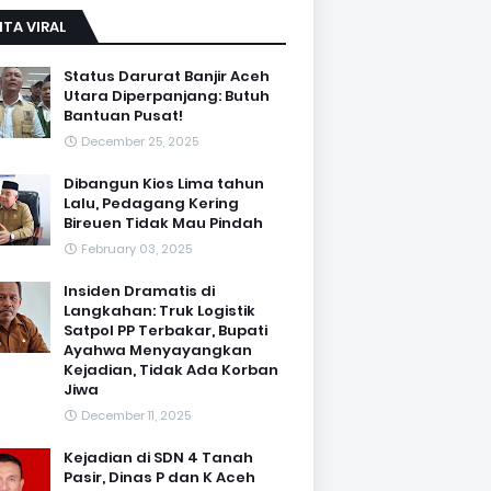
ITA VIRAL
Status Darurat Banjir Aceh
Utara Diperpanjang: Butuh
Bantuan Pusat!
December 25, 2025
Dibangun Kios Lima tahun
Lalu, Pedagang Kering
Bireuen Tidak Mau Pindah
February 03, 2025
Insiden Dramatis di
Langkahan: Truk Logistik
Satpol PP Terbakar, Bupati
Ayahwa Menyayangkan
Kejadian, Tidak Ada Korban
Jiwa
December 11, 2025
Kejadian di SDN 4 Tanah
Pasir, Dinas P dan K Aceh