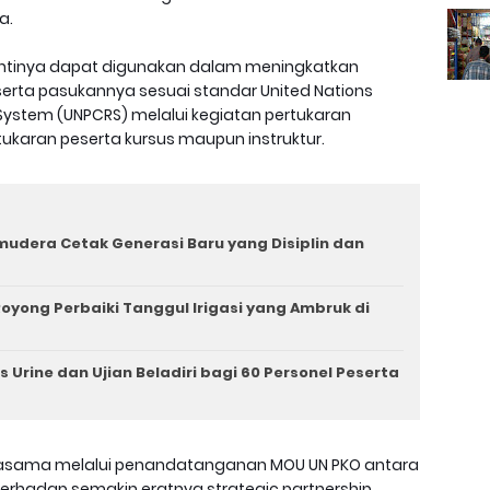
a.
nantinya dapat digunakan dalam meningkatkan
erta pasukannya sesuai standar United Nations
System (UNPCRS) melalui kegiatan pertukaran
karan peserta kursus maupun instruktur.
mudera Cetak Generasi Baru yang Disiplin dan
oyong Perbaiki Tanggul Irigasi yang Ambruk di
 Urine dan Ujian Beladiri bagi 60 Personel Peserta
rjasama melalui penandatanganan MOU UN PKO antara
terhadap semakin eratnya strategic partnership