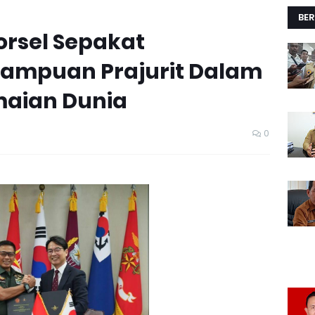
BER
Korsel Sepakat
ampuan Prajurit Dalam
aian Dunia
0