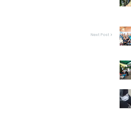
Next Post