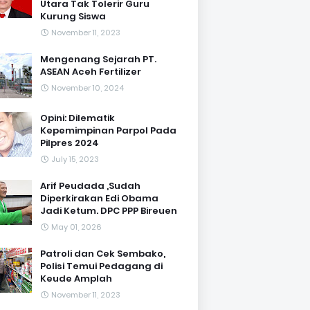
Utara Tak Tolerir Guru
Kurung Siswa
November 11, 2023
Mengenang Sejarah PT.
ASEAN Aceh Fertilizer
November 10, 2024
Opini: Dilematik
Kepemimpinan Parpol Pada
Pilpres 2024
July 15, 2023
Arif Peudada ,Sudah
Diperkirakan Edi Obama
Jadi Ketum. DPC PPP Bireuen
May 01, 2026
Patroli dan Cek Sembako,
Polisi Temui Pedagang di
Keude Amplah
November 11, 2023