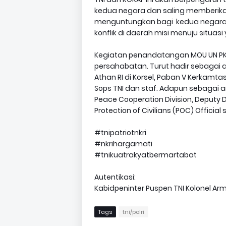
kedua negara dan saling memberika
menguntungkan bagi kedua negara,
konflik di daerah misi menuju situas
Kegiatan penandatangan MOU UN PKO
persahabatan. Turut hadir sebagai 
Athan RI di Korsel, Paban V Kerkamtas
Sops TNI dan staf. Adapun sebagai an
Peace Cooperation Division, Deputy Di
Protection of Civilians (POC) Official
#tnipatriotnkri
#nkrihargamati
#tnikuatrakyatbermartabat
Autentikasi:
Kabidpeninter Puspen TNI Kolonel Ar
Tags
tni/polri