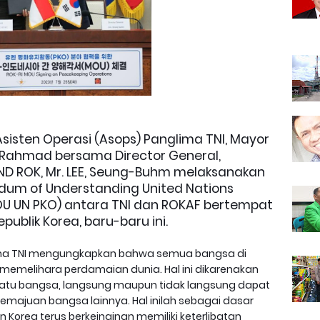
sisten Operasi (Asops) Panglima TNI, Mayor
Rahmad bersama Director General,
 MND ROK, Mr. LEE, Seung-Buhm melaksanakan
m of Understanding United Nations
U UN PKO) antara TNI dan ROKAF bertempat
ublik Korea, baru-baru ini.
ma TNI mengungkapkan bahwa semua bangsa di
emelihara perdamaian dunia. Hal ini dikarenakan
suatu bangsa, langsung maupun tidak langsung dapat
majuan bangsa lainnya. Hal inilah sebagai dasar
Korea terus berkeinginan memiliki keterlibatan