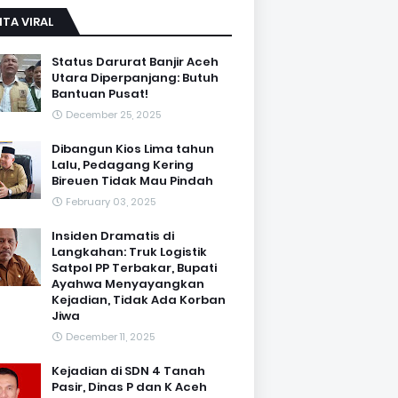
ITA VIRAL
Status Darurat Banjir Aceh
Utara Diperpanjang: Butuh
Bantuan Pusat!
December 25, 2025
Dibangun Kios Lima tahun
Lalu, Pedagang Kering
Bireuen Tidak Mau Pindah
February 03, 2025
Insiden Dramatis di
Langkahan: Truk Logistik
Satpol PP Terbakar, Bupati
Ayahwa Menyayangkan
Kejadian, Tidak Ada Korban
Jiwa
December 11, 2025
Kejadian di SDN 4 Tanah
Pasir, Dinas P dan K Aceh