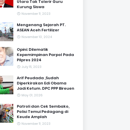
Utara Tak Tolerir Guru
Kurung Siswa
November 11, 2023
Mengenang Sejarah PT.
ASEAN Aceh Fertilizer
November 10, 2024
Opini: Dilematik
Kepemimpinan Parpol Pada
Pilpres 2024
July 15, 2023
Arif Peudada ,Sudah
Diperkirakan Edi Obama
Jadi Ketum. DPC PPP Bireuen
May 01, 2026
Patroli dan Cek Sembako,
Polisi Temui Pedagang di
Keude Amplah
November 11, 2023