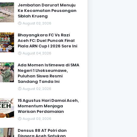
Jembatan Darurat Menuju
Ke Kecamatan Peusangan
Siblah Krueng
August 02, 2026
Bhayangkara FC Vs Razi
Aceh FC: Duel Puncak Final
Piala ARN Cup I 2026 Sore Ini
August 04, 2026
Ada Momen Istimewa di SMA
Negeri 1 Lhokseumawe,
Puluhan Siswa Resmi
Sandang Tanda Ini
August 02, 2026
15 Agustus Hari Damai Aceh,
Momentum Menjaga
Warisan Perdamaian
August 03, 2026
Densus 88 AT Polri dan
Dispora Aceh Satukan