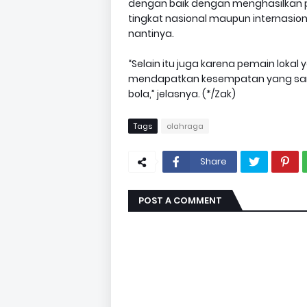
dengan baik dengan menghasilkan p
tingkat nasional maupun internasion
nantinya.
“Selain itu juga karena pemain lokal
mendapatkan kesempatan yang sa
bola,” jelasnya. (*/Zak)
Tags
olahraga
Share
POST A COMMENT