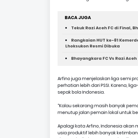
BACA JUGA
Tekuk Razi Aceh FC di Final, B
Rangkaian HUT ke-81 Kemerd
Lhoksukon Resmi Dibuka
Bhayangkara FC Vs Razi Aceh FC
Arfino juga menjelaskan liga semi p
perhatian lebih dari PSSI. Karena, lig
sepak bola Indonesia.
“Kalau sekarang masih banyak pemain
menutup jalan pemain lokal untuk be
Apalagi kata Arfino, Indonesia aka
usia produktif lebih banyak ketimbang