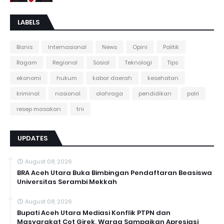
LABELS
Bisnis
Internasional
News
Opini
Politik
Ragam
Regional
Sosial
Teknologi
Tips
ekonomi
hukum
kabar daerah
kesehatan
kriminal
nasional
olahraga
pendidikan
polri
resep masakan
tni
UPDATES
August 08, 2026
BRA Aceh Utara Buka Bimbingan Pendaftaran Beasiswa
Universitas Serambi Mekkah
August 08, 2026
Bupati Aceh Utara Mediasi Konflik PTPN dan
Masyarakat Cot Girek, Warga Sampaikan Apresiasi