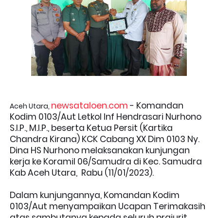
newsataloen.com
-
Komandan
Aceh Utara,
Kodim 0103/Aut Letkol Inf Hendrasari Nurhono
S.I.P., M.I.P., beserta Ketua Persit (Kartika
Chandra Kirana) KCK Cabang XX Dim 0103 Ny.
Dina HS Nurhono melaksanakan kunjungan
kerja ke Koramil 06/Samudra di Kec. Samudra
Kab Aceh Utara, Rabu (11/01/2023).
Dalam kunjungannya, Komandan Kodim
0103/Aut menyampaikan Ucapan Terimakasih
atas sambutanya kepada seluruh prajurit