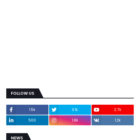
FOLLOW US
1.5k
3.1k
2.7k
500
1.8k
1.2k
NEWS