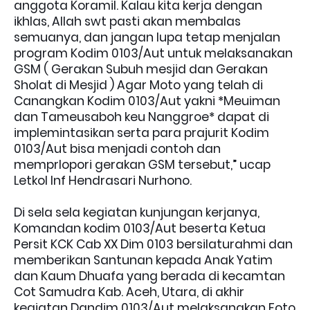
anggota Koramil. Kalau kita kerja dengan
ikhlas, Allah swt pasti akan membalas
semuanya, dan jangan lupa tetap menjalan
program Kodim 0103/Aut untuk melaksanakan
GSM ( Gerakan Subuh mesjid dan Gerakan
Sholat di Mesjid ) Agar Moto yang telah di
Canangkan Kodim 0103/Aut yakni *Meuiman
dan Tameusaboh keu Nanggroe* dapat di
implemintasikan serta para prajurit Kodim
0103/Aut bisa menjadi contoh dan
memprlopori gerakan GSM tersebut,” ucap
Letkol Inf Hendrasari Nurhono.
Di sela sela kegiatan kunjungan kerjanya,
Komandan kodim 0103/Aut beserta Ketua
Persit KCK Cab XX Dim 0103 bersilaturahmi dan
memberikan Santunan kepada Anak Yatim
dan Kaum Dhuafa yang berada di kecamtan
Cot Samudra Kab. Aceh, Utara, di akhir
kegiatan Dandim 0103/Aut melaksanakan Foto