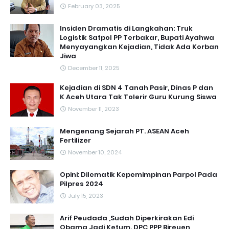
February 03, 2025
Insiden Dramatis di Langkahan: Truk
Logistik Satpol PP Terbakar, Bupati Ayahwa
Menyayangkan Kejadian, Tidak Ada Korban
Jiwa
December 11, 2025
Kejadian di SDN 4 Tanah Pasir, Dinas P dan
K Aceh Utara Tak Tolerir Guru Kurung Siswa
November 11, 2023
Mengenang Sejarah PT. ASEAN Aceh
Fertilizer
November 10, 2024
Opini: Dilematik Kepemimpinan Parpol Pada
Pilpres 2024
July 15, 2023
Arif Peudada ,Sudah Diperkirakan Edi
Obama Jadi Ketum. DPC PPP Bireuen