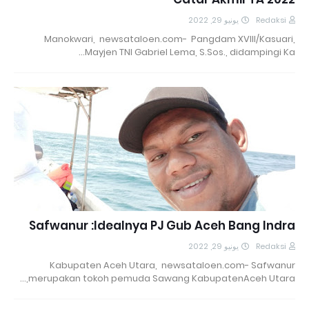
يونيو 29, 2022
Redaksi
Manokwari, newsataloen.com- Pangdam XVIII/Kasuari,
Mayjen TNI Gabriel Lema, S.Sos., didampingi Ka…
Safwanur :Idealnya PJ Gub Aceh Bang Indra
يونيو 29, 2022
Redaksi
Kabupaten Aceh Utara, newsataloen.com- Safwanur
merupakan tokoh pemuda Sawang KabupatenAceh Utara,…