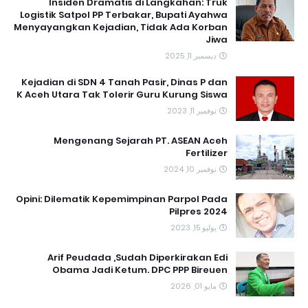
Insiden Dramatis di Langkahan: Truk
Logistik Satpol PP Terbakar, Bupati Ayahwa
Menyayangkan Kejadian, Tidak Ada Korban
Jiwa
ديسمبر 11, 2025
Kejadian di SDN 4 Tanah Pasir, Dinas P dan
K Aceh Utara Tak Tolerir Guru Kurung Siswa
نوفمبر 11, 2023
Mengenang Sejarah PT. ASEAN Aceh
Fertilizer
نوفمبر 10, 2024
Opini: Dilematik Kepemimpinan Parpol Pada
Pilpres 2024
يوليو 15, 2023
Arif Peudada ,Sudah Diperkirakan Edi
Obama Jadi Ketum. DPC PPP Bireuen
مايو 01, 2026