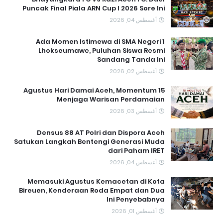
Puncak Final Piala ARN Cup I 2026 Sore Ini
أغسطس 04, 2026
Ada Momen Istimewa di SMA Negeri 1
Lhokseumawe, Puluhan Siswa Resmi
Sandang Tanda Ini
أغسطس 02, 2026
15 Agustus Hari Damai Aceh, Momentum
Menjaga Warisan Perdamaian
أغسطس 03, 2026
Densus 88 AT Polri dan Dispora Aceh
Satukan Langkah Bentengi Generasi Muda
dari Paham IRET
أغسطس 04, 2026
Memasuki Agustus Kemacetan di Kota
Bireuen, Kenderaan Roda Empat dan Dua
Ini Penyebabnya
أغسطس 01, 2026