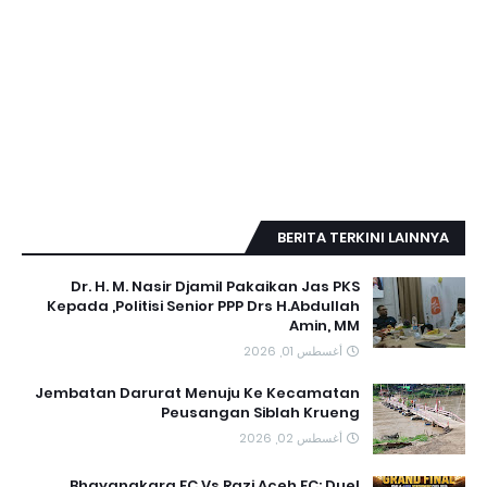
BERITA TERKINI LAINNYA
Dr. H. M. Nasir Djamil Pakaikan Jas PKS
Kepada ,Politisi Senior PPP Drs H.Abdullah
Amin, MM
أغسطس 01, 2026
Jembatan Darurat Menuju Ke Kecamatan
Peusangan Siblah Krueng
أغسطس 02, 2026
Bhayangkara FC Vs Razi Aceh FC: Duel