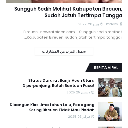
Sungguh Sedih Melihat Kabupaten Bireuen,
Sudah Jatuh Tertimpa Tangga
يونيو 28, 2022
Redaksi
Bireuen, newsataloen.com - Sungguh sedih melihat
Kabupaten Bireuen, sudah jatuh tertimpa tangga,i…
تحميل المزيد من المشاركات
BERITA VIRAL
Status Darurat Banjir Aceh Utara
Diperpanjang: Butuh Bantuan Pusat!
ديسمبر 25, 2025
Dibangun Kios Lima tahun Lalu, Pedagang
Kering Bireuen Tidak Mau Pindah
فبراير 03, 2025