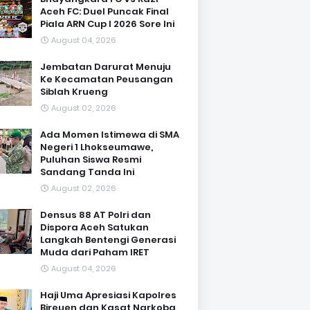
Aceh FC: Duel Puncak Final
Piala ARN Cup I 2026 Sore Ini
August 04, 2026
Jembatan Darurat Menuju
Ke Kecamatan Peusangan
Siblah Krueng
August 02, 2026
Ada Momen Istimewa di SMA
Negeri 1 Lhokseumawe,
Puluhan Siswa Resmi
Sandang Tanda Ini
August 02, 2026
Densus 88 AT Polri dan
Dispora Aceh Satukan
Langkah Bentengi Generasi
Muda dari Paham IRET
August 04, 2026
Haji Uma Apresiasi Kapolres
Bireuen dan Kasat Narkoba