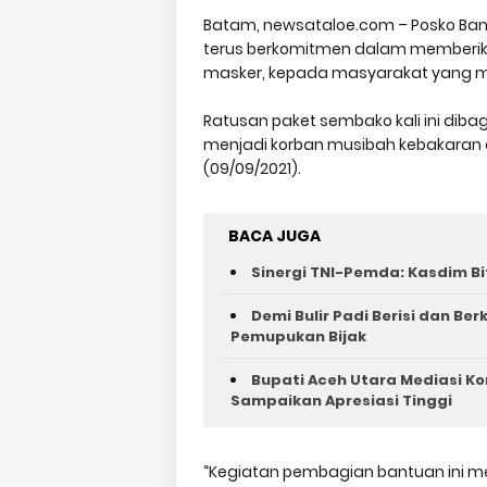
Batam, newsataloe.com – Posko Bant
terus berkomitmen dalam memberik
masker, kepada masyarakat yang m
Ratusan paket sembako kali ini diba
menjadi korban musibah kebakaran d
(09/09/2021).
BACA JUGA
Sinergi TNI-Pemda: Kasdim Bi
Demi Bulir Padi Berisi dan Be
Pemupukan Bijak
Bupati Aceh Utara Mediasi Ko
Sampaikan Apresiasi Tinggi
“Kegiatan pembagian bantuan ini me