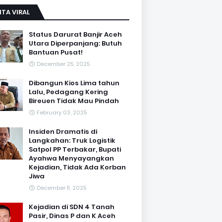
ITA VIRAL
Status Darurat Banjir Aceh
Utara Diperpanjang: Butuh
Bantuan Pusat!
December 25, 2025
Dibangun Kios Lima tahun
Lalu, Pedagang Kering
Bireuen Tidak Mau Pindah
February 03, 2025
Insiden Dramatis di
Langkahan: Truk Logistik
Satpol PP Terbakar, Bupati
Ayahwa Menyayangkan
Kejadian, Tidak Ada Korban
Jiwa
December 11, 2025
Kejadian di SDN 4 Tanah
Pasir, Dinas P dan K Aceh