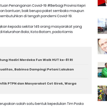
uan Penanganan Covid-19 #Berbagi Provinsi Kepri
an bantuan, baik berupa paket sembako maupun
embutuhkan di tengah pandemi Covid-19.
gikan kepada sekitar 145 orang masyarakat yang
i Kelurahan Baloi, Kota Batam, pada Kamis
tung Hadiri Merdeka Fun Walk HUT ke-81 RI
rkualitas, Babinsa Dampingi Petani Lakukan
nflik PTPN dan Masyarakat Cot Girek, Warga
rupakan salah satu bentuk kepedulian Tim Posko