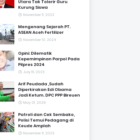
Utara Tak Tolerir Guru
Kurung Siswa
November 11, 2023
Mengenang Sejarah PT.
ASEAN Aceh Fertilizer
November 10, 2024
Opini: Dilematik
Kepemimpinan Parpol Pada
Pilpres 2024
July 15, 2023
Arif Peudada ,Sudah
Diperkirakan Edi Obama
Jadi Ketum. DPC PPP Bireuen
May 01, 2026
Patroli dan Cek Sembako,
Polisi Temui Pedagang di
Keude Amplah
November 11, 2023