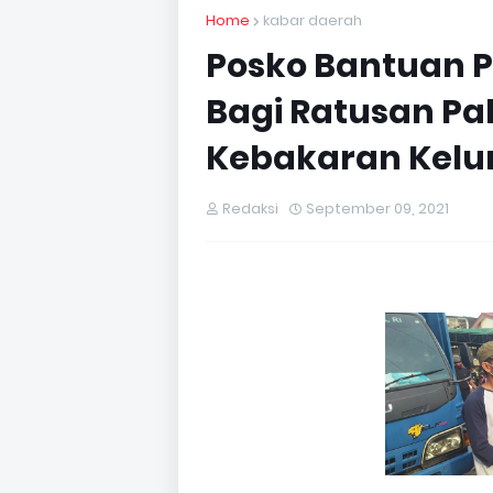
Home
kabar daerah
Posko Bantuan P
Bagi Ratusan P
Kebakaran Kelur
Redaksi
September 09, 2021