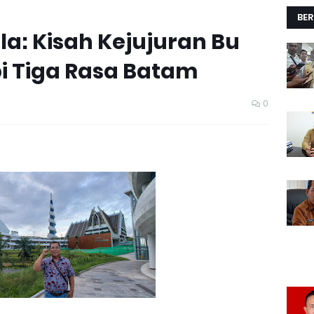
BER
a: Kisah Kejujuran Bu
pi Tiga Rasa Batam
0