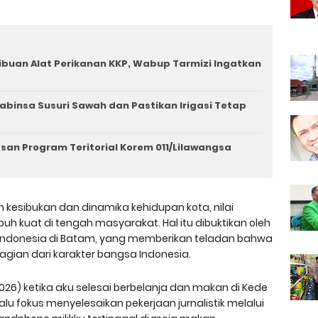
ibuan Alat Perikanan KKP, Wabup Tarmizi Ingatkan
binsa Susuri Sawah dan Pastikan Irigasi Tetap
san Program Teritorial Korem 011/Lilawangsa
h kesibukan dan dinamika kehidupan kota, nilai
uh kuat di tengah masyarakat. Hal itu dibuktikan oleh
sa Indonesia di Batam, yang memberikan teladan bahwa
gian dari karakter bangsa Indonesia.
026) ketika aku selesai berbelanja dan makan di Kede
alu fokus menyelesaikan pekerjaan jurnalistik melalui