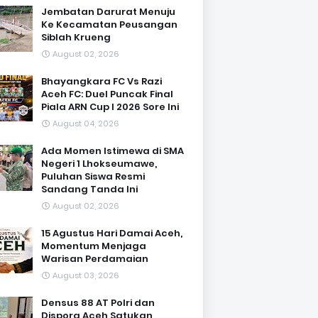
Jembatan Darurat Menuju
Ke Kecamatan Peusangan
Siblah Krueng
August 02, 2026
Bhayangkara FC Vs Razi
Aceh FC: Duel Puncak Final
Piala ARN Cup I 2026 Sore Ini
August 04, 2026
Ada Momen Istimewa di SMA
Negeri 1 Lhokseumawe,
Puluhan Siswa Resmi
Sandang Tanda Ini
August 02, 2026
15 Agustus Hari Damai Aceh,
Momentum Menjaga
Warisan Perdamaian
August 03, 2026
Densus 88 AT Polri dan
Dispora Aceh Satukan