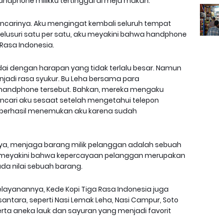
ndphone milikku tertinggal di meja makan.
carinya. Aku mengingat kembali seluruh tempat
nelusuri satu per satu, aku meyakini bahwa handphone
 Rasa Indonesia.
dai dengan harapan yang tidak terlalu besar. Namun
njadi rasa syukur. Bu Leha bersama para
andphone tersebut. Bahkan, mereka mengaku
cari aku sesaat setelah mengetahui telepon
ak berhasil menemukan aku karena sudah
nya, menjaga barang milik pelanggan adalah sebuah
 meyakini bahwa kepercayaan pelanggan merupakan
ada nilai sebuah barang.
layanannya, Kede Kopi Tiga Rasa Indonesia juga
tara, seperti Nasi Lemak Leha, Nasi Campur, Soto
ta aneka lauk dan sayuran yang menjadi favorit