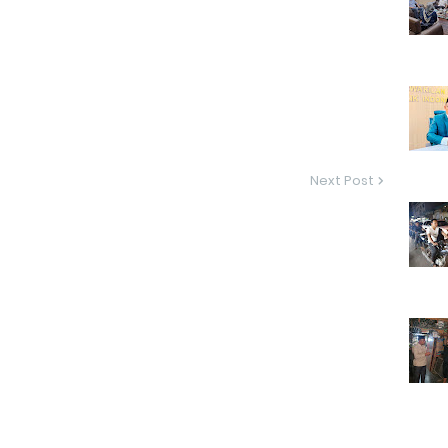
Next Post