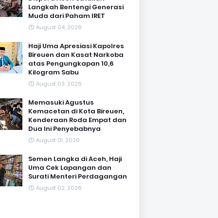
Langkah Bentengi Generasi
Muda dari Paham IRET
August 04, 2026
Haji Uma Apresiasi Kapolres
Bireuen dan Kasat Narkoba
atas Pengungkapan 10,6
Kilogram Sabu
August 03, 2026
Memasuki Agustus
Kemacetan di Kota Bireuen,
Kenderaan Roda Empat dan
Dua Ini Penyebabnya
August 01, 2026
Semen Langka di Aceh, Haji
Uma Cek Lapangan dan
Surati Menteri Perdagangan
August 02, 2026