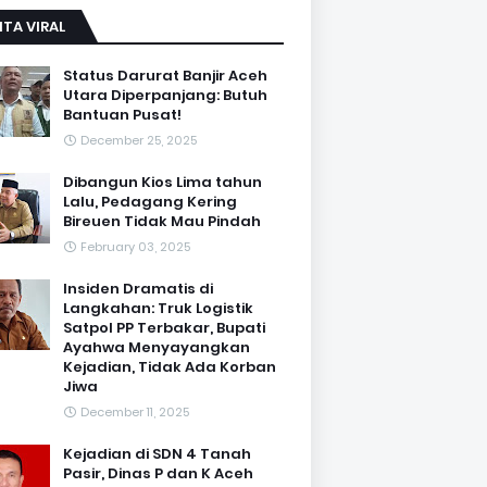
ITA VIRAL
Status Darurat Banjir Aceh
Utara Diperpanjang: Butuh
Bantuan Pusat!
December 25, 2025
Dibangun Kios Lima tahun
Lalu, Pedagang Kering
Bireuen Tidak Mau Pindah
February 03, 2025
Insiden Dramatis di
Langkahan: Truk Logistik
Satpol PP Terbakar, Bupati
Ayahwa Menyayangkan
Kejadian, Tidak Ada Korban
Jiwa
December 11, 2025
Kejadian di SDN 4 Tanah
Pasir, Dinas P dan K Aceh