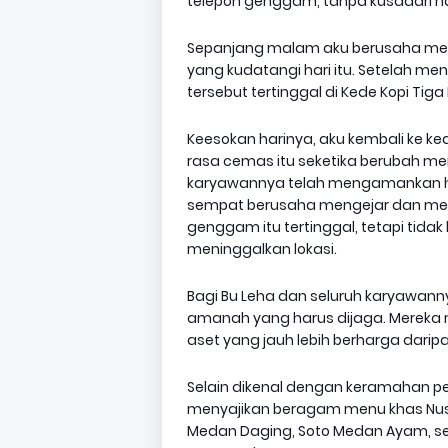
telepon genggam, tanpa kusadari ha
Sepanjang malam aku berusaha men
yang kudatangi hari itu. Setelah me
tersebut tertinggal di Kede Kopi Tiga
Keesokan harinya, aku kembali ke ke
rasa cemas itu seketika berubah me
karyawannya telah mengamankan h
sempat berusaha mengejar dan men
genggam itu tertinggal, tetapi tid
meninggalkan lokasi.
Bagi Bu Leha dan seluruh karyawan
amanah yang harus dijaga. Mereka
aset yang jauh lebih berharga darip
Selain dikenal dengan keramahan pe
menyajikan beragam menu khas Nusan
Medan Daging, Soto Medan Ayam, ser