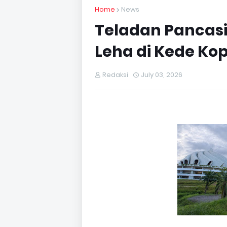
Home
News
Teladan Pancasil
Leha di Kede Ko
Redaksi
July 03, 2026