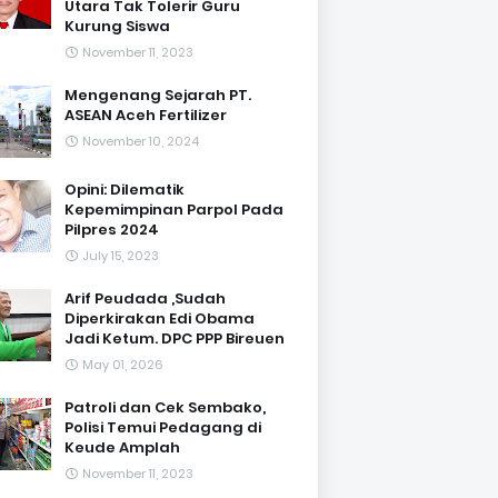
Utara Tak Tolerir Guru
Kurung Siswa
November 11, 2023
Mengenang Sejarah PT.
ASEAN Aceh Fertilizer
November 10, 2024
Opini: Dilematik
Kepemimpinan Parpol Pada
Pilpres 2024
July 15, 2023
Arif Peudada ,Sudah
Diperkirakan Edi Obama
Jadi Ketum. DPC PPP Bireuen
May 01, 2026
Patroli dan Cek Sembako,
Polisi Temui Pedagang di
Keude Amplah
November 11, 2023