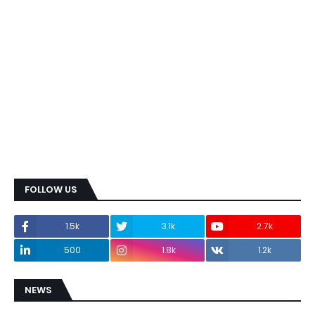
FOLLOW US
1.5k
3.1k
2.7k
500
1.8k
1.2k
NEWS