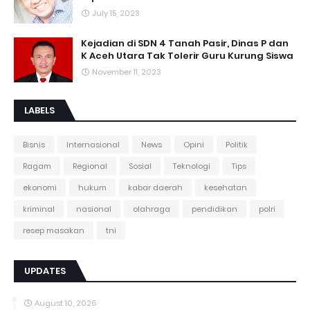
July 15, 2023
Kejadian di SDN 4 Tanah Pasir, Dinas P dan
K Aceh Utara Tak Tolerir Guru Kurung Siswa
November 11, 2023
LABELS
Bisnis
Internasional
News
Opini
Politik
Ragam
Regional
Sosial
Teknologi
Tips
ekonomi
hukum
kabar daerah
kesehatan
kriminal
nasional
olahraga
pendidikan
polri
resep masakan
tni
UPDATES
August 10, 2026