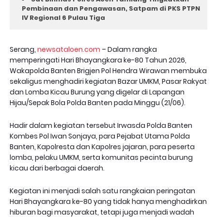
Pembinaan dan Pengawasan, Satpam di PKS PTPN
IV Regional 6 Pulau Tiga
Serang,
newsataloen.com
– Dalam rangka
memperingati Hari Bhayangkara ke-80 Tahun 2026,
Wakapolda Banten Brigjen Pol Hendra Wirawan membuka
sekaligus menghadiri kegiatan Bazar UMKM, Pasar Rakyat
dan Lomba Kicau Burung yang digelar di Lapangan
Hijau/Sepak Bola Polda Banten pada Minggu (21/06).
Hadir dalam kegiatan tersebut Irwasda Polda Banten
Kombes Pol Iwan Sonjaya, para Pejabat Utama Polda
Banten, Kapolresta dan Kapolres jajaran, para peserta
lomba, pelaku UMKM, serta komunitas pecinta burung
kicau dari berbagai daerah.
Kegiatan ini menjadi salah satu rangkaian peringatan
Hari Bhayangkara ke-80 yang tidak hanya menghadirkan
hiburan bagi masyarakat, tetapi juga menjadi wadah