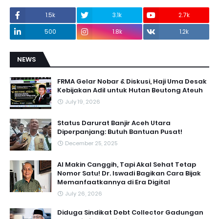
1.5k
3.1k
2.7k
500
1.8k
1.2k
NEWS
FRMA Gelar Nobar & Diskusi, Haji Uma Desak
Kebijakan Adil untuk Hutan Beutong Ateuh
July 19, 2026
Status Darurat Banjir Aceh Utara
Diperpanjang: Butuh Bantuan Pusat!
December 25, 2025
AI Makin Canggih, Tapi Akal Sehat Tetap
Nomor Satu! Dr. Iswadi Bagikan Cara Bijak
Memanfaatkannya di Era Digital
July 26, 2026
Diduga Sindikat Debt Collector Gadungan