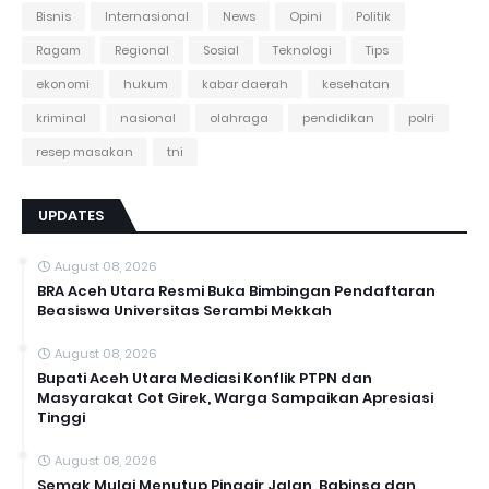
Bisnis
Internasional
News
Opini
Politik
Ragam
Regional
Sosial
Teknologi
Tips
ekonomi
hukum
kabar daerah
kesehatan
kriminal
nasional
olahraga
pendidikan
polri
resep masakan
tni
UPDATES
August 08, 2026
BRA Aceh Utara Resmi Buka Bimbingan Pendaftaran
Beasiswa Universitas Serambi Mekkah
August 08, 2026
Bupati Aceh Utara Mediasi Konflik PTPN dan
Masyarakat Cot Girek, Warga Sampaikan Apresiasi
Tinggi
August 08, 2026
Semak Mulai Menutup Pinggir Jalan, Babinsa dan