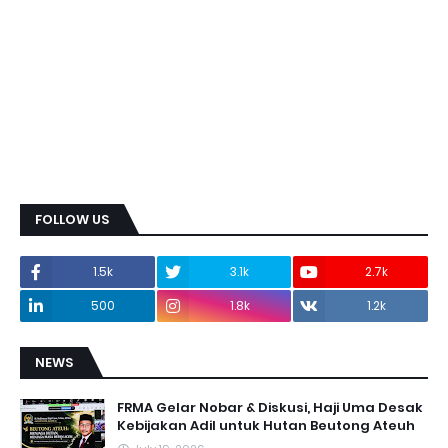
FOLLOW US
1.5k
3.1k
2.7k
500
1.8k
1.2k
NEWS
FRMA Gelar Nobar & Diskusi, Haji Uma Desak
Kebijakan Adil untuk Hutan Beutong Ateuh