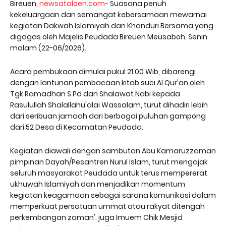
Bireuen,
newsataloen.com-
Suasana penuh
kekeluargaan dan semangat kebersamaan mewarnai
kegiatan Dakwah Islamiyah dan Khanduri Bersama yang
digagas oleh Majelis Peudada Bireuen Meusaboh, Senin
malam (22-06/2026).
Acara pembukaan dimulai pukul 21.00 Wib, dibarengi
dengan lantunan pembacaan kitab suci Al Qur'an oleh
Tgk Ramadhan S.Pd dan Shalawat Nabi kepada
Rasulullah Shalallahu'alai Wassalam, turut dihadiri lebih
dari seribuan jamaah dari berbagai puluhan gampong
dari 52 Desa di Kecamatan Peudada.
Kegiatan diawali dengan sambutan Abu Kamaruzzaman
pimpinan Dayah/Pesantren Nurul Islam, turut mengajak
seluruh masyarakat Peudada untuk terus mempererat
ukhuwah Islamiyah dan menjadikan momentum
kegiatan keagamaan sebagai sarana komunikasi dalam
memperkuat persatuan ummat atau rakyat ditengah
perkembangan zaman'. juga Imuem Chik Mesjid