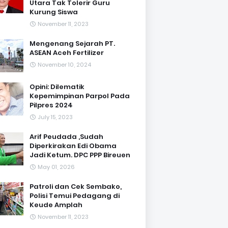
Utara Tak Tolerir Guru
Kurung Siswa
November 11, 2023
Mengenang Sejarah PT.
ASEAN Aceh Fertilizer
November 10, 2024
Opini: Dilematik
Kepemimpinan Parpol Pada
Pilpres 2024
July 15, 2023
Arif Peudada ,Sudah
Diperkirakan Edi Obama
Jadi Ketum. DPC PPP Bireuen
May 01, 2026
Patroli dan Cek Sembako,
Polisi Temui Pedagang di
Keude Amplah
November 11, 2023