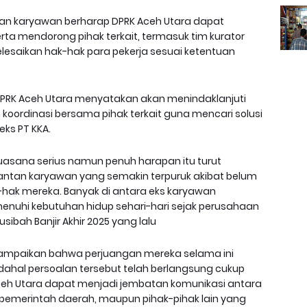
tan karyawan berharap DPRK Aceh Utara dapat
ta mendorong pihak terkait, termasuk tim kurator
esaikan hak-hak para pekerja sesuai ketentuan
I DPRK Aceh Utara menyatakan akan menindaklanjuti
koordinasi bersama pihak terkait guna mencari solusi
ks PT KKA.
uasana serius namun penuh harapan itu turut
ntan karyawan yang semakin terpuruk akibat belum
ak mereka. Banyak di antara eks karyawan
uhi kebutuhan hidup sehari-hari sejak perusahaan
sibah Banjir Akhir 2025 yang lalu
mpaikan bahwa perjuangan mereka selama ini
dahal persoalan tersebut telah berlangsung cukup
eh Utara dapat menjadi jembatan komunikasi antara
 pemerintah daerah, maupun pihak-pihak lain yang