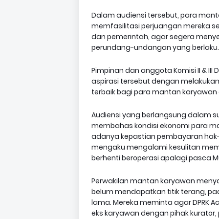
Dalam audiensi tersebut, para man
memfasilitasi perjuangan mereka ser
dan pemerintah, agar segera menyel
perundang-undangan yang berlaku.
Pimpinan dan anggota Komisi II & II
aspirasi tersebut dengan melakukan 
terbaik bagi para mantan karyawan e
Audiensi yang berlangsung dalam s
membahas kondisi ekonomi para ma
adanya kepastian pembayaran hak-h
mengaku mengalami kesulitan memen
berhenti beroperasi apalagi pasca Mu
Perwakilan mantan karyawan menya
belum mendapatkan titik terang, pa
lama. Mereka meminta agar DPRK Ac
eks karyawan dengan pihak kurator,