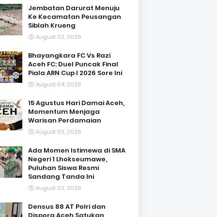
Jembatan Darurat Menuju
Ke Kecamatan Peusangan
Siblah Krueng
August 02, 2026
Bhayangkara FC Vs Razi
Aceh FC: Duel Puncak Final
Piala ARN Cup I 2026 Sore Ini
August 04, 2026
15 Agustus Hari Damai Aceh,
Momentum Menjaga
Warisan Perdamaian
August 03, 2026
Ada Momen Istimewa di SMA
Negeri 1 Lhokseumawe,
Puluhan Siswa Resmi
Sandang Tanda Ini
August 02, 2026
Densus 88 AT Polri dan
Dispora Aceh Satukan