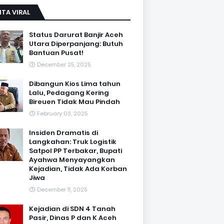
ITA VIRAL
Status Darurat Banjir Aceh
Utara Diperpanjang: Butuh
Bantuan Pusat!
December 25, 2025
Dibangun Kios Lima tahun
Lalu, Pedagang Kering
Bireuen Tidak Mau Pindah
February 03, 2025
Insiden Dramatis di
Langkahan: Truk Logistik
Satpol PP Terbakar, Bupati
Ayahwa Menyayangkan
Kejadian, Tidak Ada Korban
Jiwa
December 11, 2025
Kejadian di SDN 4 Tanah
Pasir, Dinas P dan K Aceh