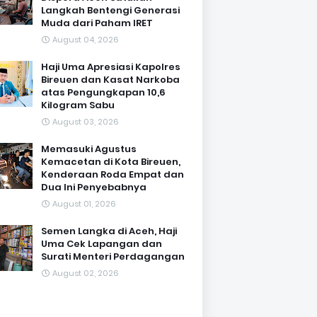
Langkah Bentengi Generasi
Muda dari Paham IRET
August 04, 2026
Haji Uma Apresiasi Kapolres
Bireuen dan Kasat Narkoba
atas Pengungkapan 10,6
Kilogram Sabu
August 03, 2026
Memasuki Agustus
Kemacetan di Kota Bireuen,
Kenderaan Roda Empat dan
Dua Ini Penyebabnya
August 01, 2026
Semen Langka di Aceh, Haji
Uma Cek Lapangan dan
Surati Menteri Perdagangan
August 02, 2026