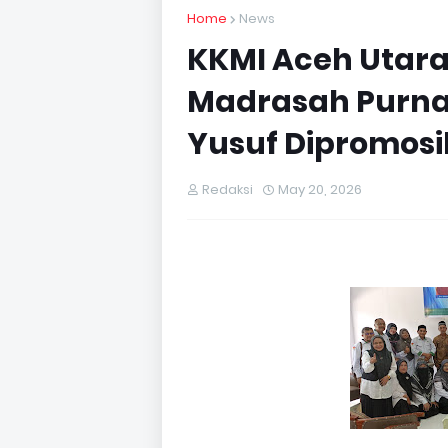
Home
News
KKMI Aceh Utara
Madrasah Purn
Yusuf Dipromos
Redaksi
May 20, 2026