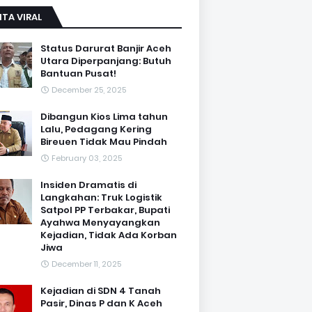
ITA VIRAL
Status Darurat Banjir Aceh
Utara Diperpanjang: Butuh
Bantuan Pusat!
December 25, 2025
Dibangun Kios Lima tahun
Lalu, Pedagang Kering
Bireuen Tidak Mau Pindah
February 03, 2025
Insiden Dramatis di
Langkahan: Truk Logistik
Satpol PP Terbakar, Bupati
Ayahwa Menyayangkan
Kejadian, Tidak Ada Korban
Jiwa
December 11, 2025
Kejadian di SDN 4 Tanah
Pasir, Dinas P dan K Aceh