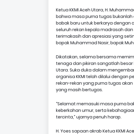
Ketua KKMI Aceh Utara, H. Muhamm
bahwa masa purna tugas bukanlah a
babak baru untuk berkarya dengan c
seluruh rekan kepala madrasah dan
terimakasih dan apresiasi yang setin
bapak Muhammad Nasir, bapak Muha
Dikatakan, selama bersama memimpin
tenaga dan pikiran sangatlah besar
Utara. Suka duka dalam mengemba
organisa KKMI telah dilalui dengan 
rekan-rekan yang purna tugas akan s
yang masih bertugas.
“Selamat memasuki masa purna bakt
keberkahan umur, serta kebahagia
tercinta,” ujarnya penuh harap.
H. Yoes sapaan akrab Ketua KKMI Ace