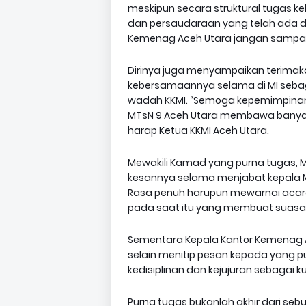
meskipun secara struktural tugas kel
dan persaudaraan yang telah ada 
Kemenag Aceh Utara jangan sampai t
Dirinya juga menyampaikan terima
kebersamaannya selama di MI sebag
wadah KKMI. “Semoga kepemimpinan
MTsN 9 Aceh Utara membawa banyak 
harap Ketua KKMI Aceh Utara.
Mewakili Kamad yang purna tugas,
kesannya selama menjabat kepala M
Rasa penuh harupun mewarnai acar
pada saat itu yang membuat suasa
Sementara Kepala Kantor Kemenag Aceh
selain menitip pesan kepada yang p
kedisiplinan dan kejujuran sebagai 
Purna tugas bukanlah akhir dari seb