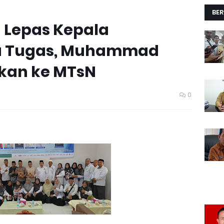
BER
 Lepas Kepala
a Tugas, Muhammad
ikan ke MTsN
0