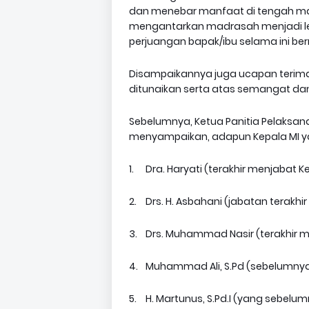
dan menebar manfaat di tengah mas
mengantarkan madrasah menjadi le
perjuangan bapak/ibu selama ini berni
Disampaikannya juga ucapan terima
ditunaikan serta atas semangat dan
Sebelumnya, Ketua Panitia Pelaksana,
menyampaikan, adapun Kepala MI yan
1.
Dra. Haryati (terakhir menjabat K
2.
Drs. H. Asbahani (jabatan terakhi
3.
Drs. Muhammad Nasir (terakhir m
4.
Muhammad Ali, S.Pd (sebelumnya
5.
H. Martunus, S.Pd.I (yang sebel