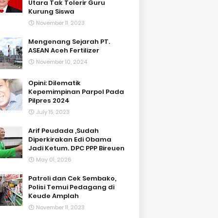
Utara Tak Tolerir Guru
Kurung Siswa
November 11, 2023
Mengenang Sejarah PT.
ASEAN Aceh Fertilizer
November 10, 2024
Opini: Dilematik
Kepemimpinan Parpol Pada
Pilpres 2024
July 15, 2023
Arif Peudada ,Sudah
Diperkirakan Edi Obama
Jadi Ketum. DPC PPP Bireuen
May 01, 2026
Patroli dan Cek Sembako,
Polisi Temui Pedagang di
Keude Amplah
November 11, 2023