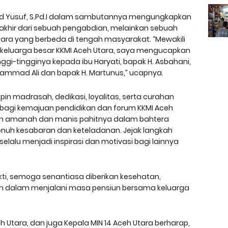
ad Yusuf, S.Pd.I dalam sambutannya mengungkapkan
khir dari sebuah pengabdian, melainkan sebuah
ara yang berbeda di tengah masyarakat. “Mewakili
 keluarga besar KKMI Aceh Utara, saya mengucapkan
ggi-tingginya kepada ibu Haryati, bapak H. Asbahani,
mmad Ali dan bapak H. Martunus,” ucapnya.
 madrasah, dedikasi, loyalitas, serta curahan
 bagi kemajuan pendidikan dan forum KKMI Aceh
n amanah dan manis pahitnya dalam bahtera
penuh kesabaran dan keteladanan. Jejak langkah
elalu menjadi inspirasi dan motivasi bagi lainnya
i, semoga senantiasa diberikan kesehatan,
an dalam menjalani masa pensiun bersama keluarga
h Utara, dan juga Kepala MIN 14 Aceh Utara berharap,