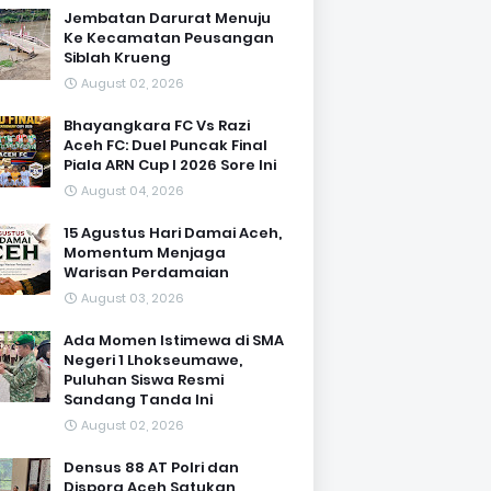
Jembatan Darurat Menuju
Ke Kecamatan Peusangan
Siblah Krueng
August 02, 2026
Bhayangkara FC Vs Razi
Aceh FC: Duel Puncak Final
Piala ARN Cup I 2026 Sore Ini
August 04, 2026
15 Agustus Hari Damai Aceh,
Momentum Menjaga
Warisan Perdamaian
August 03, 2026
Ada Momen Istimewa di SMA
Negeri 1 Lhokseumawe,
Puluhan Siswa Resmi
Sandang Tanda Ini
August 02, 2026
Densus 88 AT Polri dan
Dispora Aceh Satukan