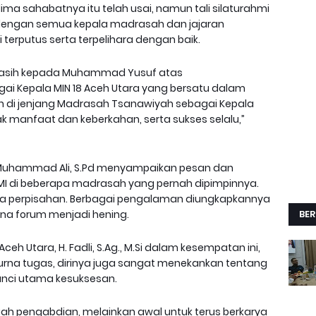
ima sahabatnya itu telah usai, namun tali silaturahmi
dengan semua kepala madrasah dan jajaran
erputus serta terpelihara dengan baik.
kasih kepada Muhammad Yusuf atas
ai Kepala MIN 18 Aceh Utara yang bersatu dalam
 di jenjang Madrasah Tsanawiyah sebagai Kepala
manfaat dan keberkahan, serta sukses selalu,”
 Muhammad Ali, S.Pd menyampaikan pesan dan
I di beberapa madrasah yang pernah dipimpinnya.
a perpisahan. Berbagai pengalaman diungkapkannya
na forum menjadi hening.
BER
 Utara, H. Fadli, S.Ag., M.Si dalam kesempatan ini,
urna tugas, dirinya juga sangat menekankan tentang
kunci utama kesuksesan.
uah pengabdian, melainkan awal untuk terus berkarya