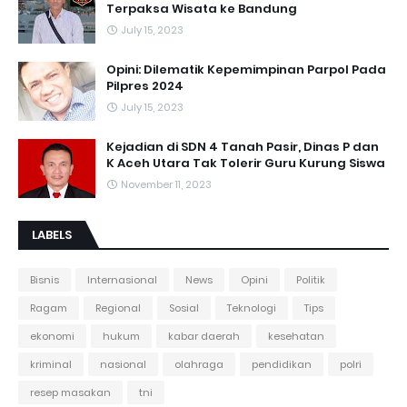
Terpaksa Wisata ke Bandung
July 15, 2023
Opini: Dilematik Kepemimpinan Parpol Pada
Pilpres 2024
July 15, 2023
Kejadian di SDN 4 Tanah Pasir, Dinas P dan
K Aceh Utara Tak Tolerir Guru Kurung Siswa
November 11, 2023
LABELS
Bisnis
Internasional
News
Opini
Politik
Ragam
Regional
Sosial
Teknologi
Tips
ekonomi
hukum
kabar daerah
kesehatan
kriminal
nasional
olahraga
pendidikan
polri
resep masakan
tni