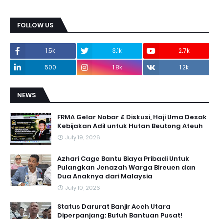
FOLLOW US
1.5k
3.1k
2.7k
500
1.8k
1.2k
NEWS
FRMA Gelar Nobar & Diskusi, Haji Uma Desak
Kebijakan Adil untuk Hutan Beutong Ateuh
July 19, 2026
Azhari Cage Bantu Biaya Pribadi Untuk
Pulangkan Jenazah Warga Bireuen dan
Dua Anaknya dari Malaysia
July 10, 2026
Status Darurat Banjir Aceh Utara
Diperpanjang: Butuh Bantuan Pusat!