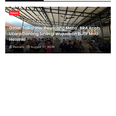
News
Gelar Talkshow 'Peutrang Mata', BRA Aceh
Utara Dorong Sinergi Wujudkan Butir MoU
Helsinki
Redaksi
August 07, 2026