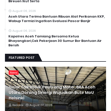
Bireuen Ikut Serta
August 06, 2026
Aceh Utara Terima Bantuan Ribuan Alat Perikanan KKP,
Wabup Tarmizi Ingatkan Evaluasi Pasca-Banjir
August 06, 2026
Kapolres Aceh Tamiang Bersama Ketua
Bhayangkari,Cek Pekerjaan 30 Sumur Bor Bantuan Air
Bersih
FEATURED POST
News
Gelar Talkshow 'Peutrang Mata', BRA Aceh
Utara Dorong Sinergi Wujudkan Butir MoU
Helsinki
Redaksi
August 07, 2026