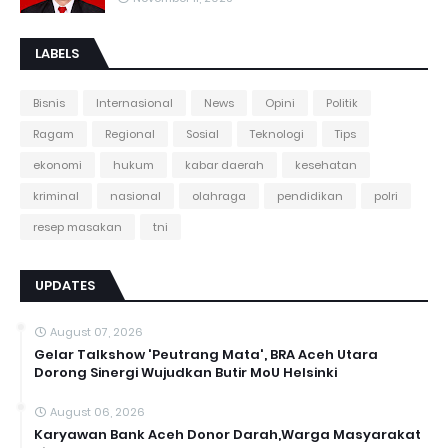
LABELS
Bisnis
Internasional
News
Opini
Politik
Ragam
Regional
Sosial
Teknologi
Tips
ekonomi
hukum
kabar daerah
kesehatan
kriminal
nasional
olahraga
pendidikan
polri
resep masakan
tni
UPDATES
August 07, 2026
Gelar Talkshow 'Peutrang Mata', BRA Aceh Utara
Dorong Sinergi Wujudkan Butir MoU Helsinki
August 06, 2026
Karyawan Bank Aceh Donor Darah,Warga Masyarakat