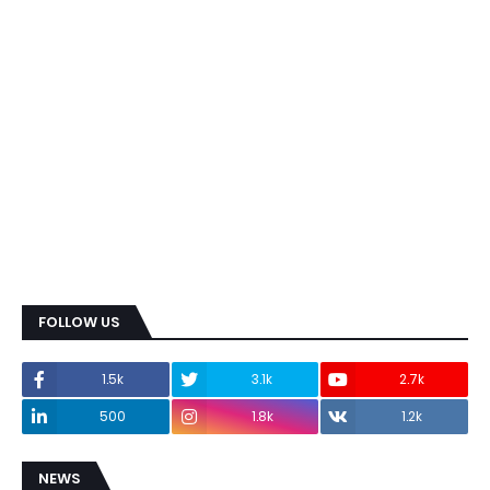
FOLLOW US
1.5k
3.1k
2.7k
500
1.8k
1.2k
NEWS