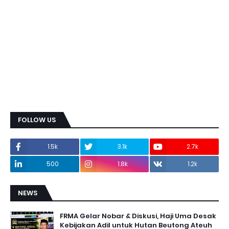
FOLLOW US
1.5k
3.1k
2.7k
500
1.8k
1.2k
NEWS
FRMA Gelar Nobar & Diskusi, Haji Uma Desak
Kebijakan Adil untuk Hutan Beutong Ateuh