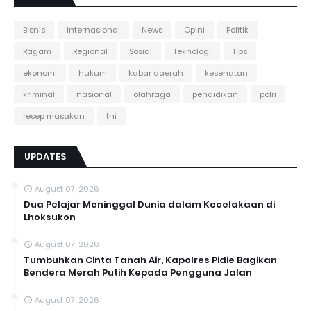
Bisnis
Internasional
News
Opini
Politik
Ragam
Regional
Sosial
Teknologi
Tips
ekonomi
hukum
kabar daerah
kesehatan
kriminal
nasional
olahraga
pendidikan
polri
resep masakan
tni
UPDATES
August 07, 2026
Dua Pelajar Meninggal Dunia dalam Kecelakaan di
Lhoksukon
August 07, 2026
Tumbuhkan Cinta Tanah Air, Kapolres Pidie Bagikan
Bendera Merah Putih Kepada Pengguna Jalan ‎
August 07, 2026