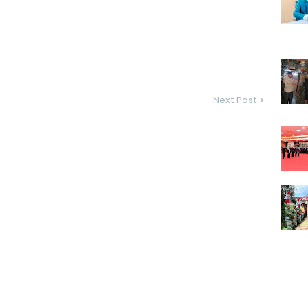
Next Post