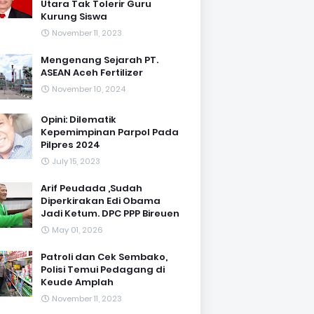
Utara Tak Tolerir Guru
Kurung Siswa
November 11, 2023
Mengenang Sejarah PT.
ASEAN Aceh Fertilizer
November 10, 2024
Opini: Dilematik
Kepemimpinan Parpol Pada
Pilpres 2024
July 15, 2023
Arif Peudada ,Sudah
Diperkirakan Edi Obama
Jadi Ketum. DPC PPP Bireuen
May 01, 2026
Patroli dan Cek Sembako,
Polisi Temui Pedagang di
Keude Amplah
November 11, 2023