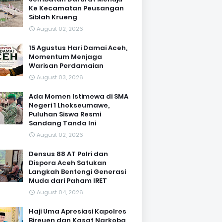
Ke Kecamatan Peusangan
Siblah Krueng
August 02, 2026
15 Agustus Hari Damai Aceh,
Momentum Menjaga
Warisan Perdamaian
August 03, 2026
Ada Momen Istimewa di SMA
Negeri 1 Lhokseumawe,
Puluhan Siswa Resmi
Sandang Tanda Ini
August 02, 2026
Densus 88 AT Polri dan
Dispora Aceh Satukan
Langkah Bentengi Generasi
Muda dari Paham IRET
August 04, 2026
Haji Uma Apresiasi Kapolres
Bireuen dan Kasat Narkoba