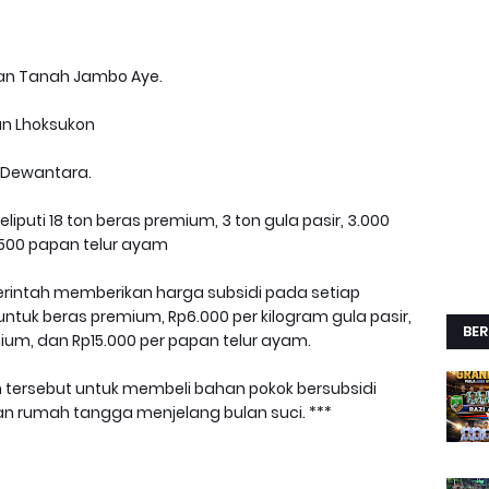
tan Tanah Jambo Aye.
an Lhoksukon
n Dewantara.
puti 18 ton beras premium, 3 ton gula pasir, 3.000
1.500 papan telur ayam
intah memberikan harga subsidi pada setiap
 untuk beras premium, Rp6.000 per kilogram gula pasir,
BER
mium, dan Rp15.000 per papan telur ayam.
rsebut untuk membeli bahan pokok bersubsidi
 rumah tangga menjelang bulan suci. ***