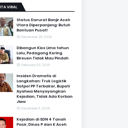
ITA VIRAL
Status Darurat Banjir Aceh
Utara Diperpanjang: Butuh
Bantuan Pusat!
December 25, 2025
Dibangun Kios Lima tahun
Lalu, Pedagang Kering
Bireuen Tidak Mau Pindah
February 03, 2025
Insiden Dramatis di
Langkahan: Truk Logistik
Satpol PP Terbakar, Bupati
Ayahwa Menyayangkan
Kejadian, Tidak Ada Korban
Jiwa
December 11, 2025
Kejadian di SDN 4 Tanah
Pasir, Dinas P dan K Aceh