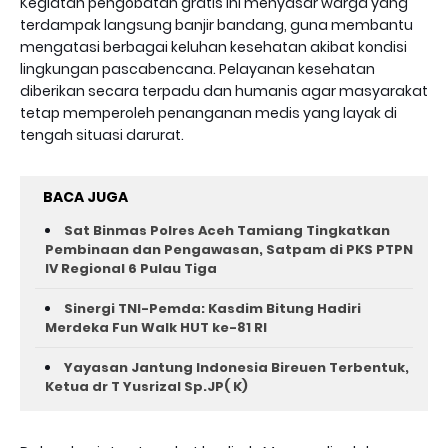
Kegiatan pengobatan gratis ini menyasar warga yang
terdampak langsung banjir bandang, guna membantu
mengatasi berbagai keluhan kesehatan akibat kondisi
lingkungan pascabencana. Pelayanan kesehatan
diberikan secara terpadu dan humanis agar masyarakat
tetap memperoleh penanganan medis yang layak di
tengah situasi darurat.
BACA JUGA
Sat Binmas Polres Aceh Tamiang Tingkatkan
Pembinaan dan Pengawasan, Satpam di PKS PTPN
IV Regional 6 Pulau Tiga
Sinergi TNI-Pemda: Kasdim Bitung Hadiri
Merdeka Fun Walk HUT ke-81 RI
Yayasan Jantung Indonesia Bireuen Terbentuk,
Ketua dr T Yusrizal Sp.JP( K)