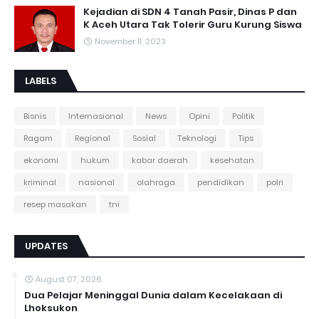
Kejadian di SDN 4 Tanah Pasir, Dinas P dan
K Aceh Utara Tak Tolerir Guru Kurung Siswa
November 11, 2023
LABELS
Bisnis
Internasional
News
Opini
Politik
Ragam
Regional
Sosial
Teknologi
Tips
ekonomi
hukum
kabar daerah
kesehatan
kriminal
nasional
olahraga
pendidikan
polri
resep masakan
tni
UPDATES
August 07, 2026
Dua Pelajar Meninggal Dunia dalam Kecelakaan di
Lhoksukon