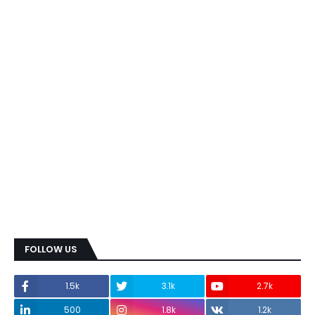
FOLLOW US
1.5k
3.1k
2.7k
500
1.8k
1.2k