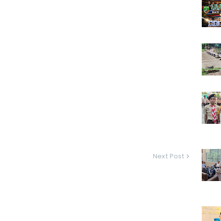
Next Post