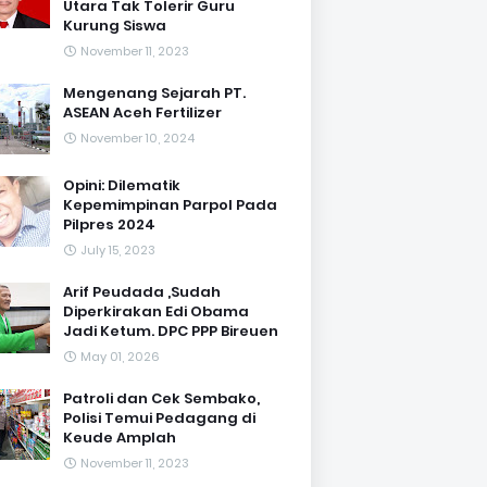
Utara Tak Tolerir Guru
Kurung Siswa
November 11, 2023
Mengenang Sejarah PT.
ASEAN Aceh Fertilizer
November 10, 2024
Opini: Dilematik
Kepemimpinan Parpol Pada
Pilpres 2024
July 15, 2023
Arif Peudada ,Sudah
Diperkirakan Edi Obama
Jadi Ketum. DPC PPP Bireuen
May 01, 2026
Patroli dan Cek Sembako,
Polisi Temui Pedagang di
Keude Amplah
November 11, 2023