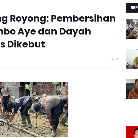
BER
g Royong: Pembersihan
mbo Aye dan Dayah
s Dikebut
0