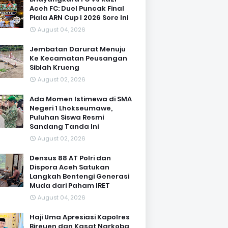
Aceh FC: Duel Puncak Final
Piala ARN Cup I 2026 Sore Ini
August 04, 2026
Jembatan Darurat Menuju
Ke Kecamatan Peusangan
Siblah Krueng
August 02, 2026
Ada Momen Istimewa di SMA
Negeri 1 Lhokseumawe,
Puluhan Siswa Resmi
Sandang Tanda Ini
August 02, 2026
Densus 88 AT Polri dan
Dispora Aceh Satukan
Langkah Bentengi Generasi
Muda dari Paham IRET
August 04, 2026
Haji Uma Apresiasi Kapolres
Bireuen dan Kasat Narkoba