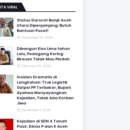
ITA VIRAL
Status Darurat Banjir Aceh
Utara Diperpanjang: Butuh
Bantuan Pusat!
December 25, 2025
Dibangun Kios Lima tahun
Lalu, Pedagang Kering
Bireuen Tidak Mau Pindah
February 03, 2025
Insiden Dramatis di
Langkahan: Truk Logistik
Satpol PP Terbakar, Bupati
Ayahwa Menyayangkan
Kejadian, Tidak Ada Korban
Jiwa
December 11, 2025
Kejadian di SDN 4 Tanah
Pasir, Dinas P dan K Aceh