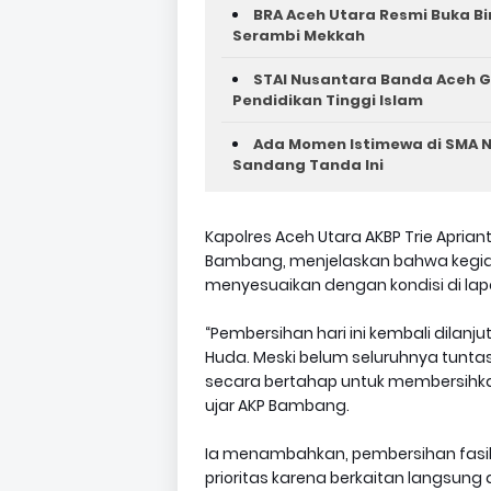
BRA Aceh Utara Resmi Buka B
Serambi Mekkah
STAI Nusantara Banda Aceh G
Pendidikan Tinggi Islam
Ada Momen Istimewa di SMA N
Sandang Tanda Ini
Kapolres Aceh Utara AKBP Trie Aprian
Bambang, menjelaskan bahwa kegia
menyesuaikan dengan kondisi di la
“Pembersihan hari ini kembali dilan
Huda. Meski belum seluruhnya tuntas
secara bertahap untuk membersihkan
ujar AKP Bambang.
Ia menambahkan, pembersihan fasil
prioritas karena berkaitan langsung