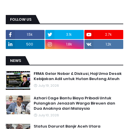
FOLLOW US
1.5k
3.1k
2.7k
500
1.8k
1.2k
NEWS
FRMA Gelar Nobar & Diskusi, Haji Uma Desak
Kebijakan Adil untuk Hutan Beutong Ateuh
July 19, 2026
Azhari Cage Bantu Biaya Pribadi Untuk
Pulangkan Jenazah Warga Bireuen dan
Dua Anaknya dari Malaysia
July 10, 2026
Status Darurat Banjir Aceh Utara