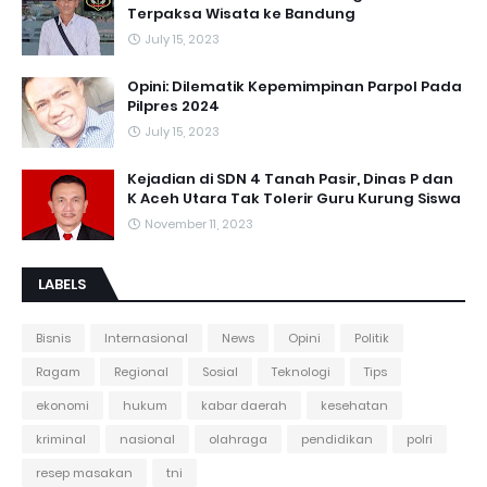
Terpaksa Wisata ke Bandung
July 15, 2023
Opini: Dilematik Kepemimpinan Parpol Pada
Pilpres 2024
July 15, 2023
Kejadian di SDN 4 Tanah Pasir, Dinas P dan
K Aceh Utara Tak Tolerir Guru Kurung Siswa
November 11, 2023
LABELS
Bisnis
Internasional
News
Opini
Politik
Ragam
Regional
Sosial
Teknologi
Tips
ekonomi
hukum
kabar daerah
kesehatan
kriminal
nasional
olahraga
pendidikan
polri
resep masakan
tni