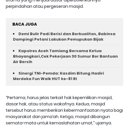
utama yang menjadi dasar diperbolehkannya
perpindahan atau pergeseran masjid.
BACA JUGA
Demi Bulir Padi Berisi dan Berkualitas, Babinsa
Dampingi Petani Lakukan Pemupukan Bijak
Kapolres Aceh Tamiang Bersama Ketua
Bhayangkari,Cek Pekerjaan 30 Sumur Bor Bantuan
Air Bersih
Sinergi TNI-Pemda: Kasdim Bitung Hadiri
Merdeka Fun Walk HUT ke-81 RI
“Pertama, harus jelas terkait hak kepemilikan masjid,
dasar hak, atau status wakafnya. Kedua, masjid
tersebut harus memberikan kebermanfaatan nyata bagi
masyarakat dan jama’ah. Ketiga, masjid dibangun
semata-mata untuk kemaslahatan umat,” ujarnya.