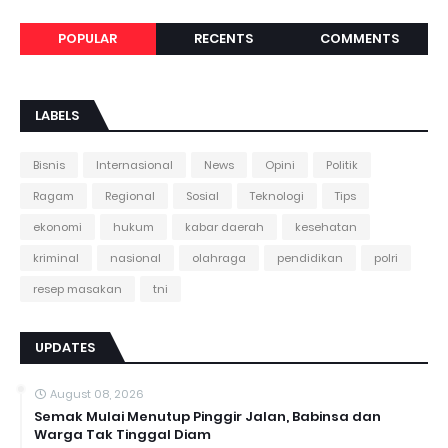
POPULAR
RECENTS
COMMENTS
LABELS
Bisnis
Internasional
News
Opini
Politik
Ragam
Regional
Sosial
Teknologi
Tips
ekonomi
hukum
kabar daerah
kesehatan
kriminal
nasional
olahraga
pendidikan
polri
resep masakan
tni
UPDATES
August 08, 2026
Semak Mulai Menutup Pinggir Jalan, Babinsa dan
Warga Tak Tinggal Diam