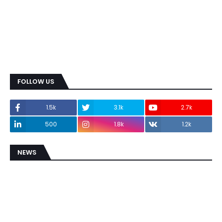
FOLLOW US
1.5k
3.1k
2.7k
500
1.8k
1.2k
NEWS