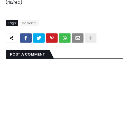
(rls/red)
Tags
nasional
POST A COMMENT