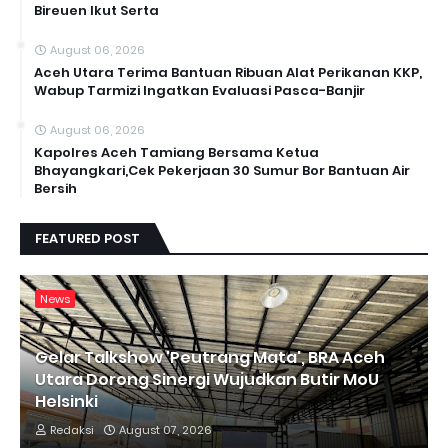
Bireuen Ikut Serta
August 06, 2026
Aceh Utara Terima Bantuan Ribuan Alat Perikanan KKP,
Wabup Tarmizi Ingatkan Evaluasi Pasca-Banjir
August 06, 2026
Kapolres Aceh Tamiang Bersama Ketua
Bhayangkari,Cek Pekerjaan 30 Sumur Bor Bantuan Air
Bersih
FEATURED POST
News
Gelar Talkshow 'Peutrang Mata', BRA Aceh
Utara Dorong Sinergi Wujudkan Butir MoU
Helsinki
Redaksi
August 07, 2026