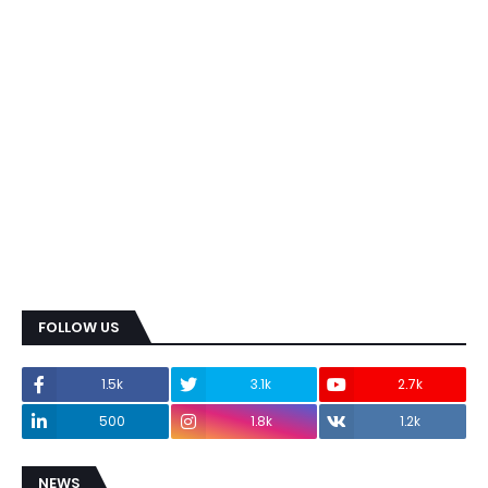
FOLLOW US
1.5k
3.1k
2.7k
500
1.8k
1.2k
NEWS