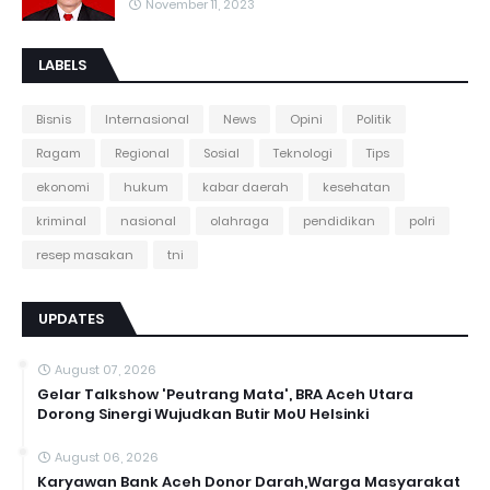
November 11, 2023
LABELS
Bisnis
Internasional
News
Opini
Politik
Ragam
Regional
Sosial
Teknologi
Tips
ekonomi
hukum
kabar daerah
kesehatan
kriminal
nasional
olahraga
pendidikan
polri
resep masakan
tni
UPDATES
August 07, 2026
Gelar Talkshow 'Peutrang Mata', BRA Aceh Utara
Dorong Sinergi Wujudkan Butir MoU Helsinki
August 06, 2026
Karyawan Bank Aceh Donor Darah,Warga Masyarakat