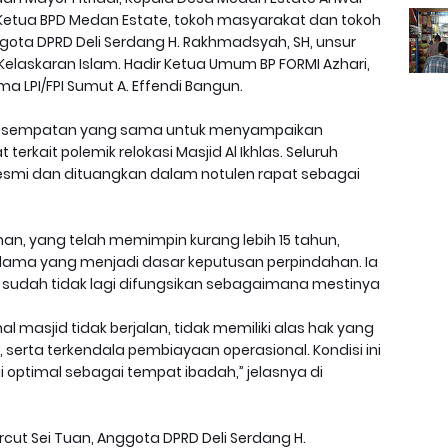
 Ketua BPD Medan Estate, tokoh masyarakat dan tokoh
gota DPRD Deli Serdang H. Rakhmadsyah, SH, unsur
 Kelaskaran Islam. Hadir Ketua Umum BP FORMI Azhari,
ma LPI/FPI Sumut A. Effendi Bangun.
n kesempatan yang sama untuk menyampaikan
kait polemik relokasi Masjid Al Ikhlas. Seluruh
esmi dan dituangkan dalam notulen rapat sebagai
chman, yang telah memimpin kurang lebih 15 tahun,
 lama yang menjadi dasar keputusan perpindahan. Ia
udah tidak lagi difungsikan sebagaimana mestinya
 masjid tidak berjalan, tidak memiliki alas hak yang
f, serta terkendala pembiayaan operasional. Kondisi ini
 optimal sebagai tempat ibadah,” jelasnya di
cut Sei Tuan, Anggota DPRD Deli Serdang H.