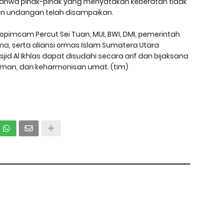
 bahwa pihak-pihak yang menyatakan keberatan tidak
un undangan telah disampaikan.
rkopimcam Percut Sei Tuan, MUI, BWI, DMI, pemerintah
a, serta aliansi ormas Islam Sumatera Utara
id Al Ikhlas dapat disudahi secara arif dan bijaksana
man, dan keharmonisan umat. (tim)