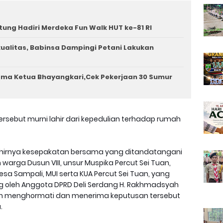
tung Hadiri Merdeka Fun Walk HUT ke-81 RI
rkualitas, Babinsa Dampingi Petani Lakukan
ama Ketua Bhayangkari,Cek Pekerjaan 30 Sumur
sebut murni lahir dari kepedulian terhadap rumah
lahirnya kesepakatan bersama yang ditandatangani
 warga Dusun VIII, unsur Muspika Percut Sei Tuan,
sa Sampali, MUI serta KUA Percut Sei Tuan, yang
ng oleh Anggota DPRD Deli Serdang H. Rakhmadsyah
an menghormati dan menerima keputusan tersebut
.