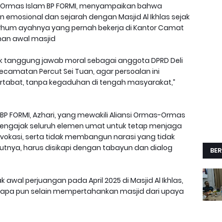
 Ormas Islam BP FORMI, menyampaikan bahwa
n emosional dan sejarah dengan Masjid Al Ikhlas sejak
hum ayahnya yang pernah bekerja di Kantor Camat
nan awal masjid
tuk tanggung jawab moral sebagai anggota DPRD Deli
ecamatan Percut Sei Tuan, agar persoalan ini
artabat, tanpa kegaduhan di tengah masyarakat,”
P FORMI, Azhari, yang mewakili Aliansi Ormas-Ormas
mengajak seluruh elemen umat untuk tetap menjaga
vokasi, serta tidak membangun narasi yang tidak
tnya, harus disikapi dengan tabayun dan dialog
BER
awal perjuangan pada April 2025 di Masjid Al Ikhlas,
n apa pun selain mempertahankan masjid dari upaya