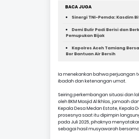
BACA JUGA
Sinergi TNI-Pemda: Kasdim Bi
Demi Bulir Padi Berisi dan Be
Pemupukan Bijak
Kapolres Aceh Tamiang Bers
Bor Bantuan Air Bersih
Ia menekankan bahwa perjuangan ter
ibadah dan ketenangan umat.
Seiring perkembangan situasi dan 
oleh BKM Masjid Al Ikhlas, jamaah dan
Kepala Desa Medan Estate, Kepala De
prosesnya saat itu dipimpin langsu
pada Juli 2025, pihaknya menyatak
sebagai hasil musyawarah bersama