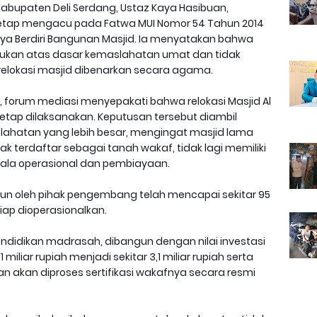
 Kabupaten Deli Serdang, Ustaz Kaya Hasibuan,
etap mengacu pada Fatwa MUI Nomor 54 Tahun 2014
ya Berdiri Bangunan Masjid. Ia menyatakan bahwa
kukan atas dasar kemaslahatan umat dan tidak
relokasi masjid dibenarkan secara agama.
orum mediasi menyepakati bahwa relokasi Masjid Al
 tetap dilaksanakan. Keputusan tersebut diambil
atan yang lebih besar, mengingat masjid lama
idak terdaftar sebagai tanah wakaf, tidak lagi memiliki
dala operasional dan pembiayaan.
gun oleh pihak pengembang telah mencapai sekitar 95
ap dioperasionalkan.
endidikan madrasah, dibangun dengan nilai investasi
miliar rupiah menjadi sekitar 3,1 miliar rupiah serta
an akan diproses sertifikasi wakafnya secara resmi