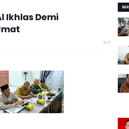
BER
Al Ikhlas Demi
Umat
0