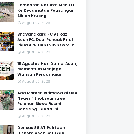
Jembatan Darurat Menuju
Ke Kecamatan Peusangan
Siblah Krueng
August 02, 2026
Bhayangkara FC Vs Razi
Aceh FC: Duel Puncak Final
Piala ARN Cup I 2026 Sore Ini
August 04, 2026
15 Agustus Hari Damai Aceh,
Momentum Menjaga
Warisan Perdamaian
August 03, 2026
Ada Momen Istimewa di SMA
Negeri 1 Lhokseumawe,
Puluhan Siswa Resmi
Sandang Tanda Ini
August 02, 2026
Densus 88 AT Polri dan
Dispora Aceh Satukan