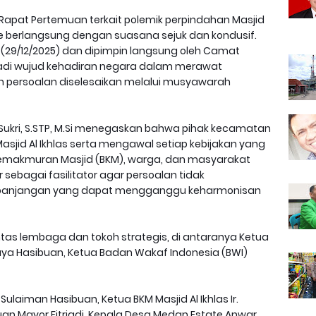
Rapat Pertemuan terkait polemik perpindahan Masjid
ate berlangsung dengan suasana sejuk dan kondusif.
 (29/12/2025) dan dipimpin langsung oleh Camat
menjadi wujud kehadiran negara dalam merawat
 persoalan diselesaikan melalui musyawarah
Sukri, S.STP, M.Si menegaskan bahwa pihak kecamatan
asjid Al Ikhlas serta mengawal setiap kebijakan yang
 Kemakmuran Masjid (BKM), warga, dan masyarakat
sebagai fasilitator agar persoalan tidak
epanjangan yang dapat mengganggu keharmonisan
lintas lembaga dan tokoh strategis, di antaranya Ketua
aya Hasibuan, Ketua Badan Wakaf Indonesia (BWI)
ulaiman Hasibuan, Ketua BKM Masjid Al Ikhlas Ir.
uan Mayor Fitriadi, Kepala Desa Medan Estate Anwar