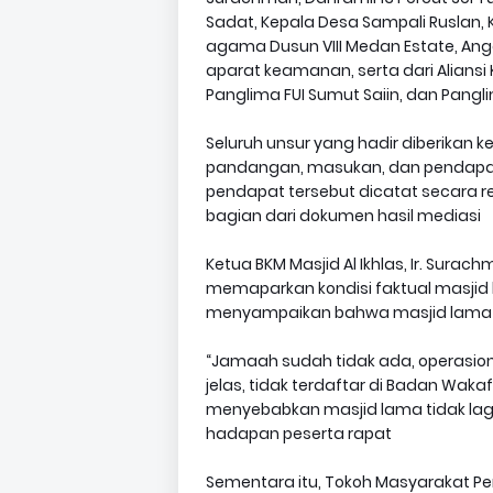
Sadat, Kepala Desa Sampali Ruslan,
agama Dusun VIII Medan Estate, Ang
aparat keamanan, serta dari Aliansi
Panglima FUI Sumut Saiin, dan Pangli
Seluruh unsur yang hadir diberika
pandangan, masukan, dan pendapat ter
pendapat tersebut dicatat secara r
bagian dari dokumen hasil mediasi
Ketua BKM Masjid Al Ikhlas, Ir. Sura
memaparkan kondisi faktual masjid
menyampaikan bahwa masjid lama s
“Jamaah sudah tidak ada, operasional
jelas, tidak terdaftar di Badan Waka
menyebabkan masjid lama tidak lagi
hadapan peserta rapat
Sementara itu, Tokoh Masyarakat Per