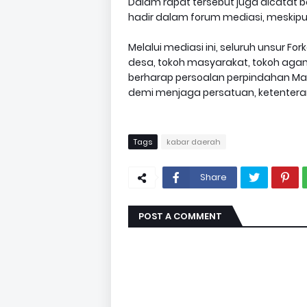
Dalam rapat tersebut juga dicatat
hadir dalam forum mediasi, meskip
Melalui mediasi ini, seluruh unsur Fo
desa, tokoh masyarakat, tokoh agam
berharap persoalan perpindahan Masj
demi menjaga persatuan, ketentera
Tags
kabar daerah
Share
POST A COMMENT