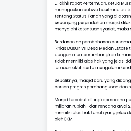
Di akhir rapat Pertemuan, Ketua MUI
menegaskan bahwa hasil mediasi t
tentang Status Tanah yang di atasn
sepanjang perpindahan masjid dila
menyalahi ketentuan syariat, maka 
Berdasarkan pembahasan bersama, f
Ikhlas Dusun VIII Desa Medan Estate
dengan mempertimbangkan kemaslah
tidak memiliki alas hak yang jelas, t
jamaah aktif, serta mengalami ken
Sebaliknya, masjid baru yang diban
persen progres pembangunan dan si
Masjid tersebut dilengkapi sarana p
miliaran rupiah—dari rencana awal 2,1 
memiliki alas hak tanah yang jelas d
oleh BKM.