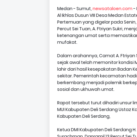
Medan - Sumut,
newsataloen.com
- 
Al Ikhlas Dusun VIII Desa Medan Est
Pertemuan yang digelar pada Senin,
Percut Sei Tuan, A. Ftriyan Sukri, 
ketenangan umat serta memastikan
mufakat.
Dalam arahannya, Camat A. Ftriyan 
sejak awal telah memonitor kondisi M
lahir dari hasil kesepakatan Badan
sekitar. Pemerintah kecamatan hadir 
berkembang menjadi polemik berk
sosial dan ukhuwah umat.
Rapat tersebut turut dihadiri unsur 
MUI Kabupaten Deli Serdang Ustaz K
Kabupaten Deli Serdang,
Ketua DMI Kabupaten Deli Serdang H. S
Surachman, Danramil 13 Percut Sei T