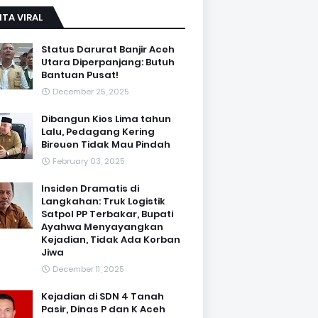
ITA VIRAL
Status Darurat Banjir Aceh
Utara Diperpanjang: Butuh
Bantuan Pusat!
December 25, 2025
Dibangun Kios Lima tahun
Lalu, Pedagang Kering
Bireuen Tidak Mau Pindah
February 03, 2025
Insiden Dramatis di
Langkahan: Truk Logistik
Satpol PP Terbakar, Bupati
Ayahwa Menyayangkan
Kejadian, Tidak Ada Korban
Jiwa
December 11, 2025
Kejadian di SDN 4 Tanah
Pasir, Dinas P dan K Aceh