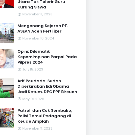
Utara Tak Tolerir Guru
Kurung Siswa
November 11, 2023
Mengenang Sejarah PT.
ASEAN Aceh Fertilizer
November 10, 2024
Opini: Dilematik
Kepemimpinan Parpol Pada
Pilpres 2024
July 15, 2023
Arif Peudada ,Sudah
Diperkirakan Edi Obama
Jadi Ketum. DPC PPP Bireuen
May 01, 2026
Patroli dan Cek Sembako,
Polisi Temui Pedagang di
Keude Amplah
November 11, 2023