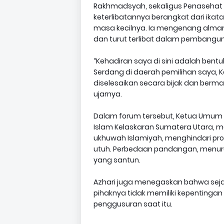
Rakhmadsyah, sekaligus Penasehat
keterlibatannya berangkat dari ikata
masa kecilnya. Ia mengenang almar
dan turut terlibat dalam pembangu
“Kehadiran saya di sini adalah ben
Serdang di daerah pemilihan saya, K
diselesaikan secara bijak dan berm
ujarnya.
Dalam forum tersebut, Ketua Umum B
Islam Kelaskaran Sumatera Utara, 
ukhuwah Islamiyah, menghindari pro
utuh. Perbedaan pandangan, menuru
yang santun.
Azhari juga menegaskan bahwa sejak 
pihaknya tidak memiliki kepentinga
penggusuran saat itu.