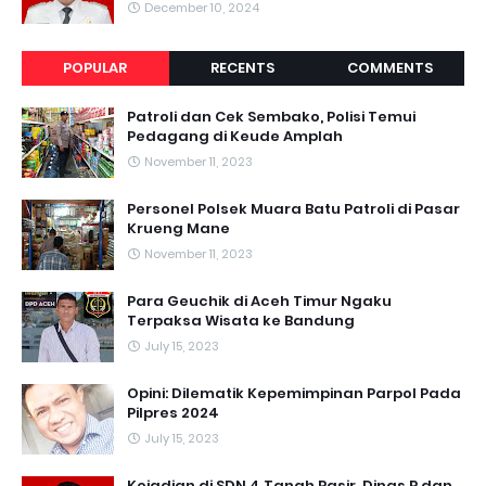
December 10, 2024
POPULAR
RECENTS
COMMENTS
Patroli dan Cek Sembako, Polisi Temui
Pedagang di Keude Amplah
November 11, 2023
Personel Polsek Muara Batu Patroli di Pasar
Krueng Mane
November 11, 2023
Para Geuchik di Aceh Timur Ngaku
Terpaksa Wisata ke Bandung
July 15, 2023
Opini: Dilematik Kepemimpinan Parpol Pada
Pilpres 2024
July 15, 2023
Kejadian di SDN 4 Tanah Pasir, Dinas P dan