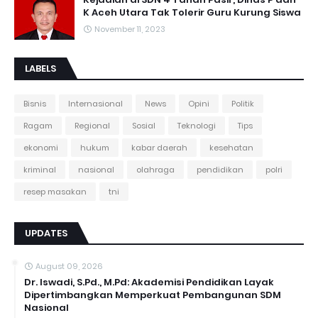
K Aceh Utara Tak Tolerir Guru Kurung Siswa
November 11, 2023
LABELS
Bisnis
Internasional
News
Opini
Politik
Ragam
Regional
Sosial
Teknologi
Tips
ekonomi
hukum
kabar daerah
kesehatan
kriminal
nasional
olahraga
pendidikan
polri
resep masakan
tni
UPDATES
August 09, 2026
Dr. Iswadi, S.Pd., M.Pd: Akademisi Pendidikan Layak
Dipertimbangkan Memperkuat Pembangunan SDM
Nasional