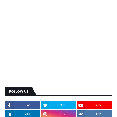
FOLLOW US
1.5k
3.1k
2.7k
500
1.8k
1.2k