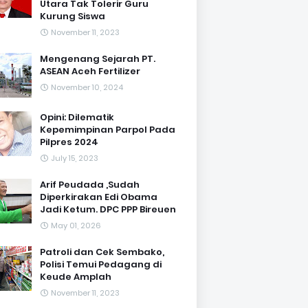
Utara Tak Tolerir Guru
Kurung Siswa
November 11, 2023
Mengenang Sejarah PT.
ASEAN Aceh Fertilizer
November 10, 2024
Opini: Dilematik
Kepemimpinan Parpol Pada
Pilpres 2024
July 15, 2023
Arif Peudada ,Sudah
Diperkirakan Edi Obama
Jadi Ketum. DPC PPP Bireuen
May 01, 2026
Patroli dan Cek Sembako,
Polisi Temui Pedagang di
Keude Amplah
November 11, 2023