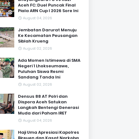
Aceh FC: Duel Puncak Final
Piala ARN Cup I 2026 Sore Ini
August 04, 2026
Jembatan Darurat Menuju
Ke Kecamatan Peusangan
Siblah Krueng
August 02, 2026
Ada Momen Istimewa di SMA
Negeri 1 Lhokseumawe,
Puluhan Siswa Resmi
Sandang Tanda Ini
August 02, 2026
Densus 88 AT Polri dan
Dispora Aceh Satukan
Langkah Bentengi Generasi
Muda dari Paham IRET
August 04, 2026
Haji Uma Apresiasi Kapolres
Bireuen dan Kasat Narkoba