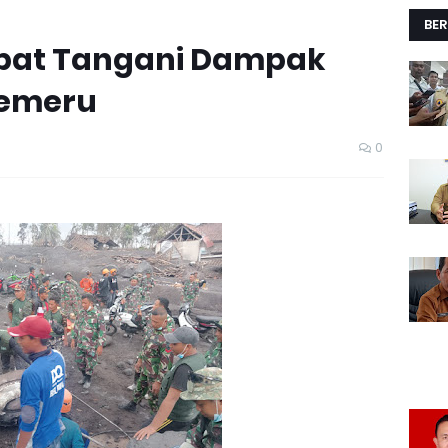
BER
epat Tangani Dampak
Semeru
0