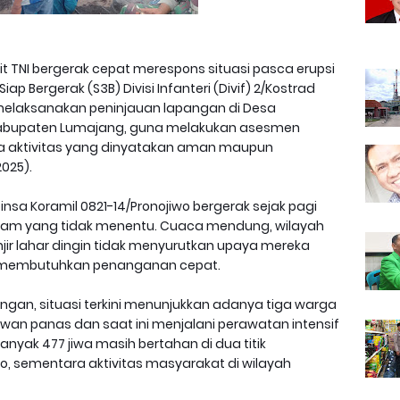
rit TNI bergerak cepat merespons situasi pasca erupsi
ap Bergerak (S3B) Divisi Infanteri (Divif) 2/Kostrad
 melaksanakan peninjauan lapangan di Desa
 Kabupaten Lumajang, guna melakukan asesmen
erta aktivitas yang dinyatakan aman maupun
025).
insa Koramil 0821-14/Pronojiwo bergerak sejak pagi
am yang tidak menentu. Cuaca mendung, wilayah
jir lahar dingin tidak menyurutkan upaya mereka
 membutuhkan penanganan cepat.
angan, situasi terkini menunjukkan adanya tiga warga
wan panas dan saat ini menjalani perawatan intensif
nyak 477 jiwa masih bertahan di dua titik
, sementara aktivitas masyarakat di wilayah