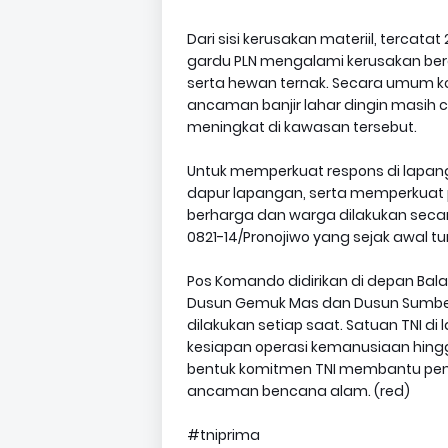
Dari sisi kerusakan materiil, tercat
gardu PLN mengalami kerusakan bera
serta hewan ternak. Secara umum ko
ancaman banjir lahar dingin masih cu
meningkat di kawasan tersebut.
Untuk memperkuat respons di lapangan
dapur lapangan, serta memperkuat 
berharga dan warga dilakukan secara
0821-14/Pronojiwo yang sejak awal 
Pos Komando didirikan di depan Bala
Dusun Gemuk Mas dan Dusun Sumber
dilakukan setiap saat. Satuan TNI d
kesiapan operasi kemanusiaan hing
bentuk komitmen TNI membantu peme
ancaman bencana alam. (red)
#tniprima