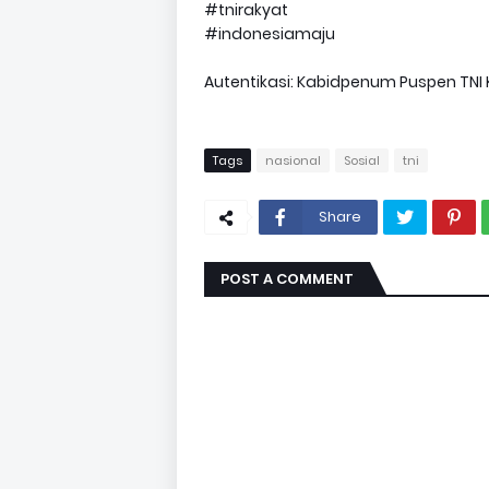
#tnirakyat
#indonesiamaju
Autentikasi: Kabidpenum Puspen TNI 
Tags
nasional
Sosial
tni
Share
POST A COMMENT