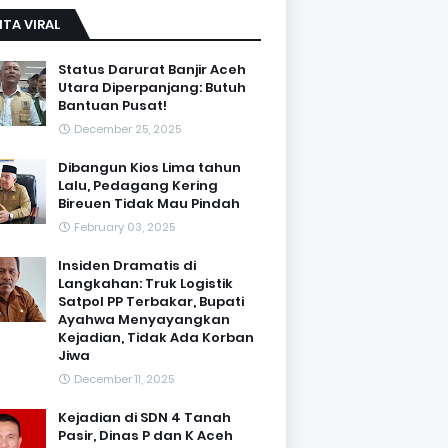
ITA VIRAL
Status Darurat Banjir Aceh
Utara Diperpanjang: Butuh
Bantuan Pusat!
December 25, 2025
Dibangun Kios Lima tahun
Lalu, Pedagang Kering
Bireuen Tidak Mau Pindah
February 03, 2025
Insiden Dramatis di
Langkahan: Truk Logistik
Satpol PP Terbakar, Bupati
Ayahwa Menyayangkan
Kejadian, Tidak Ada Korban
Jiwa
December 11, 2025
Kejadian di SDN 4 Tanah
Pasir, Dinas P dan K Aceh