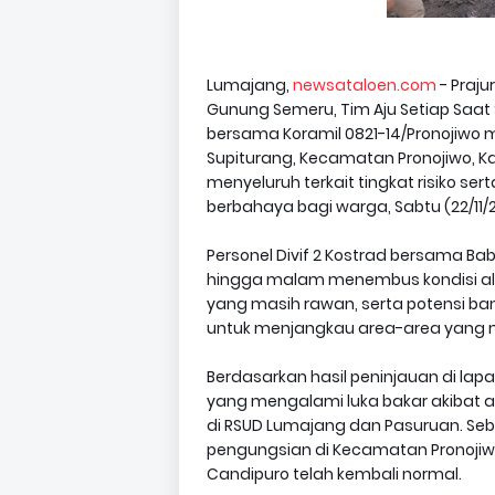
Lumajang,
newsataloen.com
- Praju
Gunung Semeru, Tim Aju Setiap Saat Si
bersama Koramil 0821-14/Pronojiwo
Supiturang, Kecamatan Pronojiwo,
menyeluruh terkait tingkat risiko s
berbahaya bagi warga, Sabtu (22/11/2
Personel Divif 2 Kostrad bersama Bab
hingga malam menembus kondisi al
yang masih rawan, serta potensi ban
untuk menjangkau area-area yang
Berdasarkan hasil peninjauan di lap
yang mengalami luka bakar akibat a
di RSUD Lumajang dan Pasuruan. Seba
pengungsian di Kecamatan Pronojiwo
Candipuro telah kembali normal.