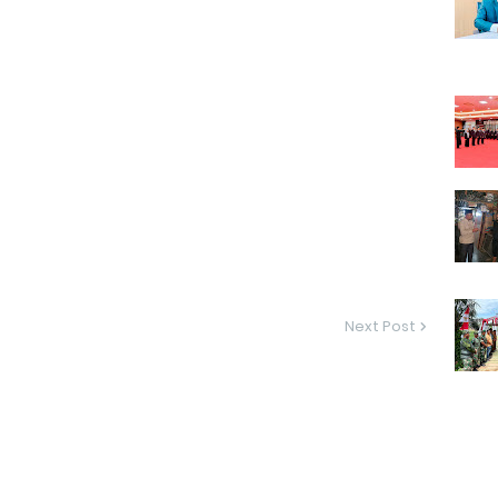
Next Post