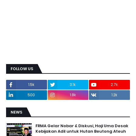
FOLLOW US
1.5k
3.1k
2.7k
500
1.8k
1.2k
NEWS
FRMA Gelar Nobar & Diskusi, Haji Uma Desak
Kebijakan Adil untuk Hutan Beutong Ateuh