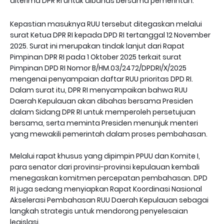
diterima DPR RI untuk dibahas bersama pemerintah.
Kepastian masuknya RUU tersebut ditegaskan melalui
surat Ketua DPR RI kepada DPD RI tertanggal 12 November
2025. Surat ini merupakan tindak lanjut dari Rapat
Pimpinan DPR RI pada 1 Oktober 2025 terkait surat
Pimpinan DPD RI Nomor B/HM.03/2472/DPDRI/X/2025
mengenai penyampaian daftar RUU prioritas DPD RI.
Dalam surat itu, DPR RI menyampaikan bahwa RUU
Daerah Kepulauan akan dibahas bersama Presiden
dalam Sidang DPR RI untuk memperoleh persetujuan
bersama, serta meminta Presiden menunjuk menteri
yang mewakili pemerintah dalam proses pembahasan.
Melalui rapat khusus yang dipimpin PPUU dan Komite I,
para senator dari provinsi-provinsi kepulauan kembali
menegaskan komitmen percepatan pembahasan. DPD
RI juga sedang menyiapkan Rapat Koordinasi Nasional
Akselerasi Pembahasan RUU Daerah Kepulauan sebagai
langkah strategis untuk mendorong penyelesaian
legislasi.