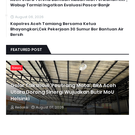
Wabup Tarmizi Ingatkan Evaluasi Pasca-Banjir
August 06, 2026
Kapolres Aceh Tamiang Bersama Ketua
Bhayangkari,Cek Pekerjaan 30 Sumur Bor Bantuan Air
Bersih
FEATURED POST
News
Gelar Talkshow 'Peutrang Mata', BRA Aceh
Utara Dorong Sinergi Wujudkan Butir MoU
Helsinki
Redaksi
August 07, 2026