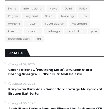
Bisnis
Internasional
News
Opini
Politik
Ragam
Regional
Sosial
Teknologi
Tips
ekonomi
hukum
kabar daerah
kesehatan
kriminal
nasional
olahraga
pendidikan
polri
resep masakan
tni
UPDATES
August 07, 2026
Gelar Talkshow 'Peutrang Mata', BRA Aceh Utara
Dorong Sinergi Wujudkan Butir MoU Helsinki
August 06, 2026
Karyawan Bank Aceh Donor Darah,Warga Masyarakat
Bireuen Ikut Serta
August 06, 2026
Aceh Utara Terima Bantuan Ribuan Alat Perikanan KKP,