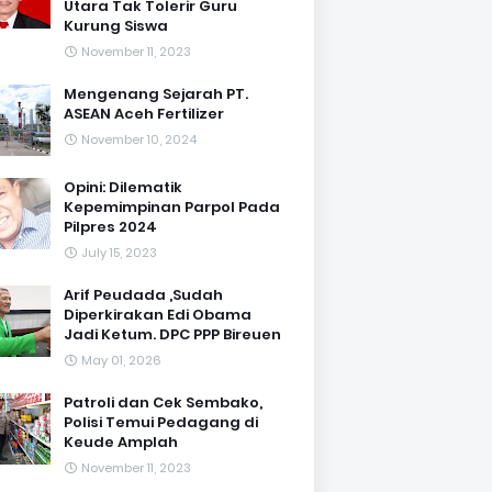
Utara Tak Tolerir Guru
Kurung Siswa
November 11, 2023
Mengenang Sejarah PT.
ASEAN Aceh Fertilizer
November 10, 2024
Opini: Dilematik
Kepemimpinan Parpol Pada
Pilpres 2024
July 15, 2023
Arif Peudada ,Sudah
Diperkirakan Edi Obama
Jadi Ketum. DPC PPP Bireuen
May 01, 2026
Patroli dan Cek Sembako,
Polisi Temui Pedagang di
Keude Amplah
November 11, 2023