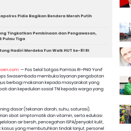
apolres Pidie Bagikan Bendera Merah Putih
iang Tingkatkan Pembinaan dan Pengawasan,
6 Pulau Tiga
tung Hadiri Merdeka Fun Walk HUT ke-81 RI
loen.com
— Pos Selal Satgas Pamtas RI–PNG Yonif
ah Koops Swasembada membuka layanan pengobatan
aligus berbagi makanan kepada masyarakat yang
ati dan kepedulian sosial TNI kepada warga yang
ing dasar (tekanan darah, suhu, saturasi),
an obat simptomatik dan vitamin, serta edukasi
olaan air bersih, pencegahan ISPA/penyakit kulit,
k kasus yang membutuhkan tindak lanjut, personel