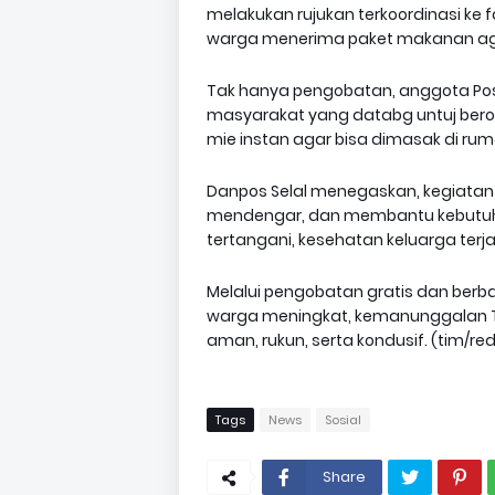
melakukan rujukan terkoordinasi ke 
warga menerima paket makanan agar
Tak hanya pengobatan, anggota Pos
masyarakat yang databg untuj berob
mie instan agar bisa dimasak di rum
Danpos Selal menegaskan, kegiatan 
mendengar, dan membantu kebutuhan 
tertangani, kesehatan keluarga terj
Melalui pengobatan gratis dan berba
warga meningkat, kemanunggalan TNI
aman, rukun, serta kondusif. (tim/red
Tags
News
Sosial
Share