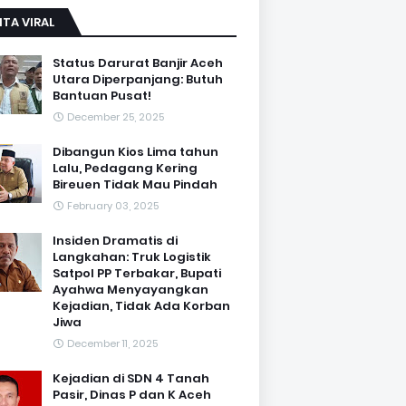
ITA VIRAL
Status Darurat Banjir Aceh
Utara Diperpanjang: Butuh
Bantuan Pusat!
December 25, 2025
Dibangun Kios Lima tahun
Lalu, Pedagang Kering
Bireuen Tidak Mau Pindah
February 03, 2025
Insiden Dramatis di
Langkahan: Truk Logistik
Satpol PP Terbakar, Bupati
Ayahwa Menyayangkan
Kejadian, Tidak Ada Korban
Jiwa
December 11, 2025
Kejadian di SDN 4 Tanah
Pasir, Dinas P dan K Aceh