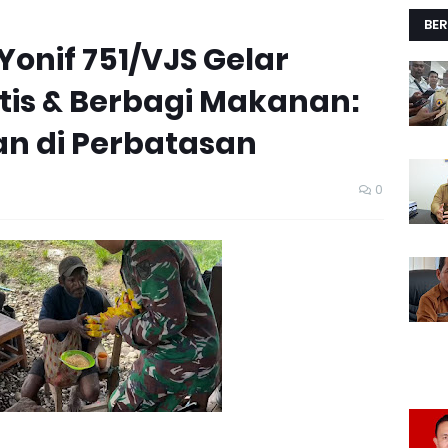
BER
Yonif 751/VJS Gelar
is & Berbagi Makanan:
n di Perbatasan
0