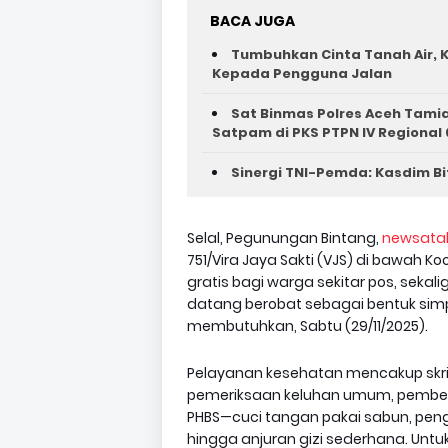
BACA JUGA
Tumbuhkan Cinta Tanah Air, K
Kepada Pengguna Jalan ‎
Sat Binmas Polres Aceh Tam
Satpam di PKS PTPN IV Regional 
Sinergi TNI-Pemda: Kasdim Bi
Selal, Pegunungan Bintang,
newsata
751/Vira Jaya Sakti (VJS) di baw
gratis bagi warga sekitar pos, sek
datang berobat sebagai bentuk simp
membutuhkan, Sabtu (29/11/2025).
Pelayanan kesehatan mencakup skrin
pemeriksaan keluhan umum, pemberi
PHBS—cuci tangan pakai sabun, pengel
hingga anjuran gizi sederhana. Untu