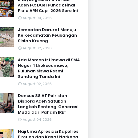
Aceh FC: Duel Puncak Final
Piala ARN Cup I 2026 Sore Ini
August 04, 2026
Jembatan Darurat Menuju
Ke Kecamatan Peusangan
Siblah Krueng
August 02, 2026
Ada Momen Istimewa di SMA
Negeri 1 Lhokseumawe,
Puluhan Siswa Resmi
Sandang Tanda Ini
August 02, 2026
Densus 88 AT Polri dan
Dispora Aceh Satukan
Langkah Bentengi Generasi
Muda dari Paham IRET
August 04, 2026
Haji Uma Apresiasi Kapolres
Bireuen dan Kasat Narkoba