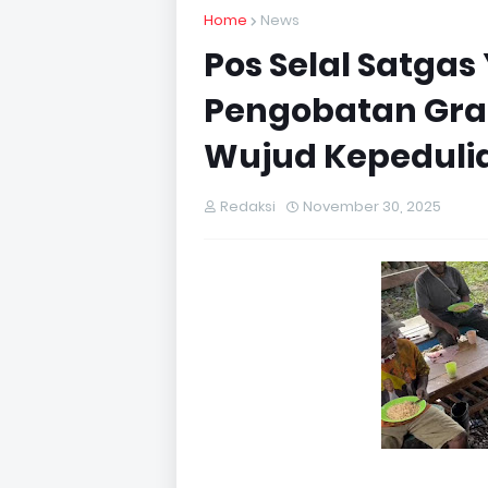
Home
News
Pos Selal Satgas 
Pengobatan Grat
Wujud Kepedulia
Redaksi
November 30, 2025