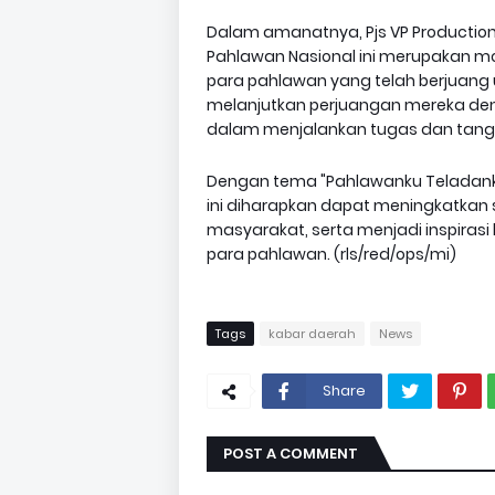
Dalam amanatnya, Pjs VP Production
Pahlawan Nasional ini merupakan 
para pahlawan yang telah berjuang 
melanjutkan perjuangan mereka denga
dalam menjalankan tugas dan tanggun
Dengan tema "Pahlawanku Teladanku,
ini diharapkan dapat meningkatkan
masyarakat, serta menjadi inspiras
para pahlawan. (rls/red/ops/mi)
Tags
kabar daerah
News
Share
POST A COMMENT