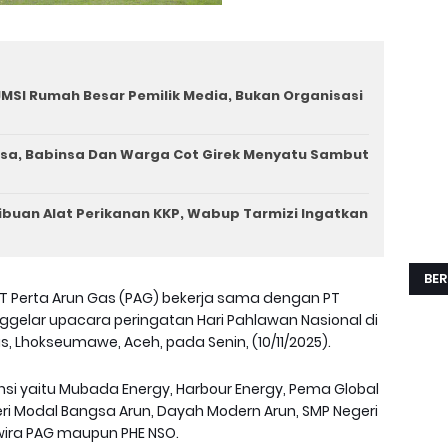
MSI Rumah Besar Pemilik Media, Bukan Organisasi
a, Babinsa Dan Warga Cot Girek Menyatu Sambut
ibuan Alat Perikanan KKP, Wabup Tarmizi Ingatkan
BER
PT Perta Arun Gas (PAG) bekerja sama dengan PT
ggelar upacara peringatan Hari Pahlawan Nasional di
, Lhokseumawe, Aceh, pada Senin, (10/11/2025).
ansi yaitu Mubada Energy, Harbour Energy, Pema Global
geri Modal Bangsa Arun, Dayah Modern Arun, SMP Negeri
rwira PAG maupun PHE NSO.