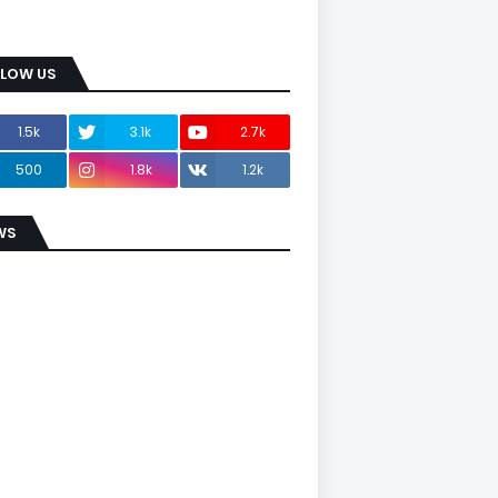
LLOW US
1.5k
3.1k
2.7k
500
1.8k
1.2k
WS