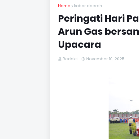
Home
kabar daerah
Peringati Hari P
Arun Gas bersa
Upacara
Redaksi
November 10, 2025