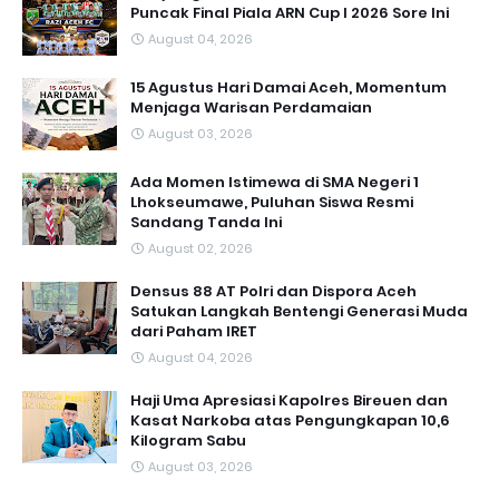
Puncak Final Piala ARN Cup I 2026 Sore Ini
August 04, 2026
15 Agustus Hari Damai Aceh, Momentum
Menjaga Warisan Perdamaian
August 03, 2026
Ada Momen Istimewa di SMA Negeri 1
Lhokseumawe, Puluhan Siswa Resmi
Sandang Tanda Ini
August 02, 2026
Densus 88 AT Polri dan Dispora Aceh
Satukan Langkah Bentengi Generasi Muda
dari Paham IRET
August 04, 2026
Haji Uma Apresiasi Kapolres Bireuen dan
Kasat Narkoba atas Pengungkapan 10,6
Kilogram Sabu
August 03, 2026