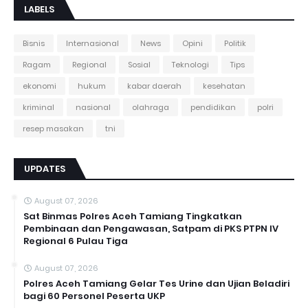
LABELS
Bisnis
Internasional
News
Opini
Politik
Ragam
Regional
Sosial
Teknologi
Tips
ekonomi
hukum
kabar daerah
kesehatan
kriminal
nasional
olahraga
pendidikan
polri
resep masakan
tni
UPDATES
August 07, 2026
Sat Binmas Polres Aceh Tamiang Tingkatkan
Pembinaan dan Pengawasan, Satpam di PKS PTPN IV
Regional 6 Pulau Tiga
August 07, 2026
Polres Aceh Tamiang Gelar Tes Urine dan Ujian Beladiri
bagi 60 Personel Peserta UKP