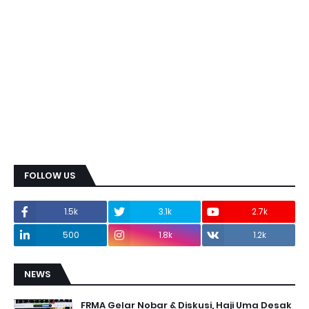
FOLLOW US
1.5k
3.1k
2.7k
500
1.8k
1.2k
NEWS
FRMA Gelar Nobar & Diskusi, Haji Uma Desak