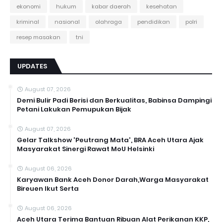
ekonomi
hukum
kabar daerah
kesehatan
kriminal
nasional
olahraga
pendidikan
polri
resep masakan
tni
UPDATES
August 07, 2026
Demi Bulir Padi Berisi dan Berkualitas, Babinsa Dampingi
Petani Lakukan Pemupukan Bijak
August 07, 2026
Gelar Talkshow 'Peutrang Mata', BRA Aceh Utara Ajak
Masyarakat Sinergi Rawat MoU Helsinki
August 06, 2026
Karyawan Bank Aceh Donor Darah,Warga Masyarakat
Bireuen Ikut Serta
August 06, 2026
Aceh Utara Terima Bantuan Ribuan Alat Perikanan KKP,