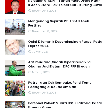
Kejadian di SDN 4 Tanah Pasir, Dinas P dan
K Aceh Utara Tak Tolerir Guru Kurung Siswa
November 11, 2023
Mengenang Sejarah PT. ASEAN Aceh
Fertilizer
November 10, 2024
Opini: Dilematik Kepemimpinan Parpol Pada
Pilpres 2024
July 15, 2023
Arif Peudada ,Sudah Diperkirakan Edi
Obama Jadi Ketum. DPC PPP Bireuen
May 01, 2026
Patroli dan Cek Sembako, Polisi Temui
Pedagang di Keude Amplah
November 11, 2023
Personel Polsek Muara Batu Patroli di Pasar
Krueng Mane