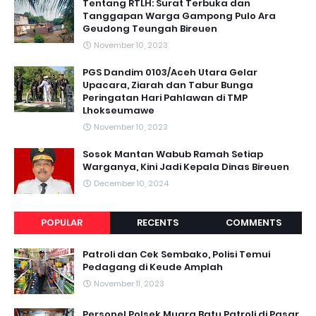
Tentang RTLH: Surat Terbuka dan
Tanggapan Warga Gampong Pulo Ara
Geudong Teungah Bireuen
November 10, 2023
PGS Dandim 0103/Aceh Utara Gelar
Upacara, Ziarah dan Tabur Bunga
Peringatan Hari Pahlawan di TMP
Lhokseumawe
November 10, 2023
Sosok Mantan Wabub Ramah Setiap
Warganya, Kini Jadi Kepala Dinas Bireuen
December 10, 2024
POPULAR
RECENTS
COMMENTS
Patroli dan Cek Sembako, Polisi Temui
Pedagang di Keude Amplah
November 11, 2023
Personel Polsek Muara Batu Patroli di Pasar