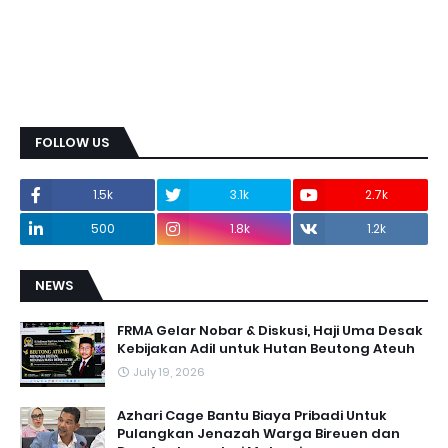
FOLLOW US
1.5k
3.1k
2.7k
500
1.8k
1.2k
NEWS
FRMA Gelar Nobar & Diskusi, Haji Uma Desak
Kebijakan Adil untuk Hutan Beutong Ateuh
July 19, 2026
Azhari Cage Bantu Biaya Pribadi Untuk
Pulangkan Jenazah Warga Bireuen dan