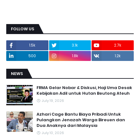
FOLLOW US
1.5k
3.1k
2.7k
500
1.8k
1.2k
NEWS
FRMA Gelar Nobar & Diskusi, Haji Uma Desak
Kebijakan Adil untuk Hutan Beutong Ateuh
July 19, 2026
Azhari Cage Bantu Biaya Pribadi Untuk
Pulangkan Jenazah Warga Bireuen dan
Dua Anaknya dari Malaysia
July 10, 2026