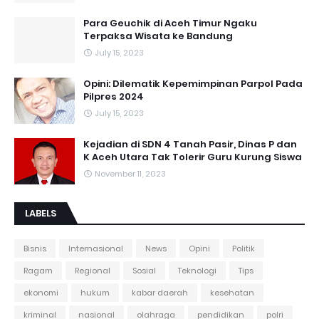
Para Geuchik di Aceh Timur Ngaku
Terpaksa Wisata ke Bandung
July 15, 2023
Opini: Dilematik Kepemimpinan Parpol Pada
Pilpres 2024
July 15, 2023
Kejadian di SDN 4 Tanah Pasir, Dinas P dan
K Aceh Utara Tak Tolerir Guru Kurung Siswa
November 11, 2023
LABELS
Bisnis
Internasional
News
Opini
Politik
Ragam
Regional
Sosial
Teknologi
Tips
ekonomi
hukum
kabar daerah
kesehatan
kriminal
nasional
olahraga
pendidikan
polri