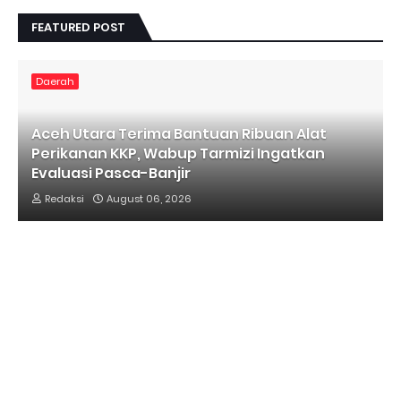
FEATURED POST
Daerah
Aceh Utara Terima Bantuan Ribuan Alat
Perikanan KKP, Wabup Tarmizi Ingatkan
Evaluasi Pasca-Banjir
Redaksi
August 06, 2026