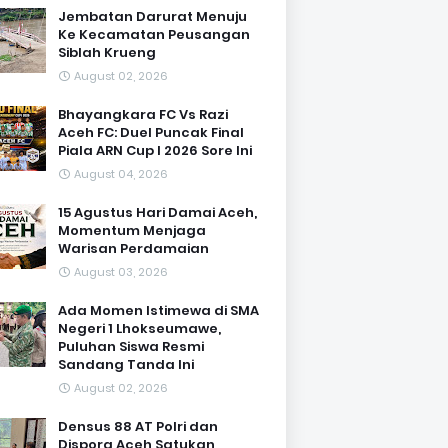
Jembatan Darurat Menuju
Ke Kecamatan Peusangan
Siblah Krueng
August 02, 2026
Bhayangkara FC Vs Razi
Aceh FC: Duel Puncak Final
Piala ARN Cup I 2026 Sore Ini
August 04, 2026
15 Agustus Hari Damai Aceh,
Momentum Menjaga
Warisan Perdamaian
August 03, 2026
Ada Momen Istimewa di SMA
Negeri 1 Lhokseumawe,
Puluhan Siswa Resmi
Sandang Tanda Ini
August 02, 2026
Densus 88 AT Polri dan
Dispora Aceh Satukan