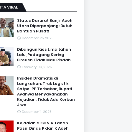
ITA VIRAL
Status Darurat Banjir Aceh
Utara Diperpanjang: Butuh
Bantuan Pusat!
December 25, 2025
Dibangun Kios Lima tahun
Lalu, Pedagang Kering
Bireuen Tidak Mau Pindah
February 03, 2025
Insiden Dramatis di
Langkahan: Truk Logistik
Satpol PP Terbakar, Bupati
Ayahwa Menyayangkan
Kejadian, Tidak Ada Korban
Jiwa
December 11, 2025
Kejadian di SDN 4 Tanah
Pasir, Dinas P dan K Aceh