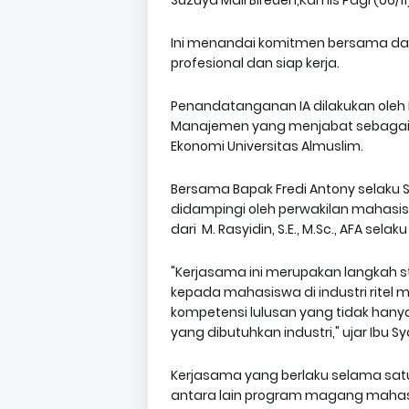
Suzuya Mall Bireuen,Kamis Pagi (06/11
Ini menandai komitmen bersama da
profesional dan siap kerja.
Penandatanganan IA dilakukan oleh Ib
Manajemen yang menjabat sebagai K
Ekonomi Universitas Almuslim.
Bersama Bapak Fredi Antony selaku S
didampingi oleh perwakilan mahas
dari M. Rasyidin, S.E., M.Sc., AFA sel
"Kerjasama ini merupakan langkah 
kepada mahasiswa di industri ritel 
kompetensi lulusan yang tidak hanya 
yang dibutuhkan industri," ujar Ibu Sy
Kerjasama yang berlaku selama sat
antara lain program magang mahasi