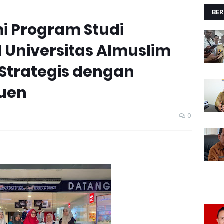
BER
i Program Studi
 Universitas Almuslim
 Strategis dengan
euen
0