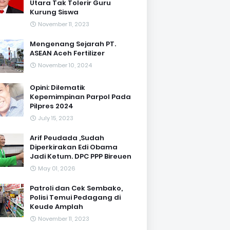
Utara Tak Tolerir Guru
Kurung Siswa
November 11, 2023
Mengenang Sejarah PT.
ASEAN Aceh Fertilizer
November 10, 2024
Opini: Dilematik
Kepemimpinan Parpol Pada
Pilpres 2024
July 15, 2023
Arif Peudada ,Sudah
Diperkirakan Edi Obama
Jadi Ketum. DPC PPP Bireuen
May 01, 2026
Patroli dan Cek Sembako,
Polisi Temui Pedagang di
Keude Amplah
November 11, 2023