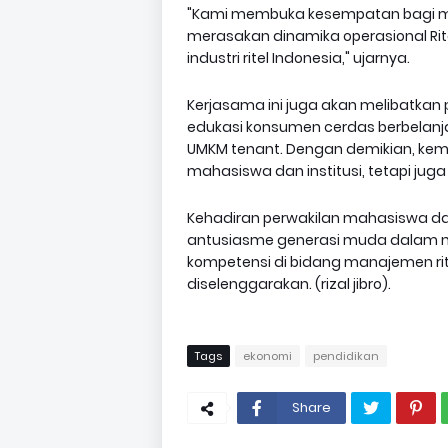
"Kami membuka kesempatan bagi mah
merasakan dinamika operasional Rite
industri ritel Indonesia," ujarnya.
Kerjasama ini juga akan melibatka
edukasi konsumen cerdas berbelanj
UMKM tenant. Dengan demikian, kem
mahasiswa dan institusi, tetapi jug
Kehadiran perwakilan mahasiswa 
antusiasme generasi muda dalam
kompetensi di bidang manajemen ri
diselenggarakan. (rizal jibro).
Tags
ekonomi
pendidikan
Share