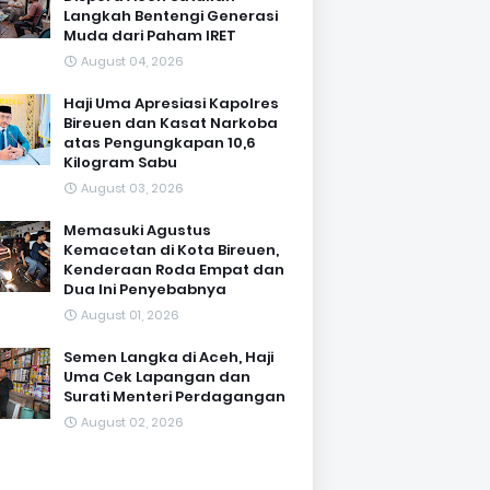
Langkah Bentengi Generasi
Muda dari Paham IRET
August 04, 2026
Haji Uma Apresiasi Kapolres
Bireuen dan Kasat Narkoba
atas Pengungkapan 10,6
Kilogram Sabu
August 03, 2026
Memasuki Agustus
Kemacetan di Kota Bireuen,
Kenderaan Roda Empat dan
Dua Ini Penyebabnya
August 01, 2026
Semen Langka di Aceh, Haji
Uma Cek Lapangan dan
Surati Menteri Perdagangan
August 02, 2026