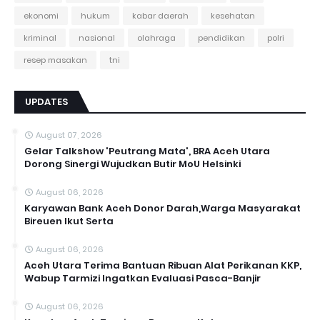
ekonomi
hukum
kabar daerah
kesehatan
kriminal
nasional
olahraga
pendidikan
polri
resep masakan
tni
UPDATES
August 07, 2026
Gelar Talkshow 'Peutrang Mata', BRA Aceh Utara
Dorong Sinergi Wujudkan Butir MoU Helsinki
August 06, 2026
Karyawan Bank Aceh Donor Darah,Warga Masyarakat
Bireuen Ikut Serta
August 06, 2026
Aceh Utara Terima Bantuan Ribuan Alat Perikanan KKP,
Wabup Tarmizi Ingatkan Evaluasi Pasca-Banjir
August 06, 2026