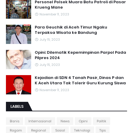
Personel Polsek Muara Batu Patroli di Pasar
Krueng Mane
November 11, 2023
Para Geuchik di Aceh Timur Ngaku
Terpaksa Wisata ke Bandung
July 15, 2023
Opini: Dilematik Kepemimpinan Parpol Pada
Pilpres 2024
July 15, 2023
Kejadian di SDN 4 Tanah Pasir, Dinas P dan
K Aceh Utara Tak Tolerir Guru Kurung Siswa
November 11, 2023
LABELS
Bisnis
Internasional
News
Opini
Politik
Ragam
Regional
Sosial
Teknologi
Tips