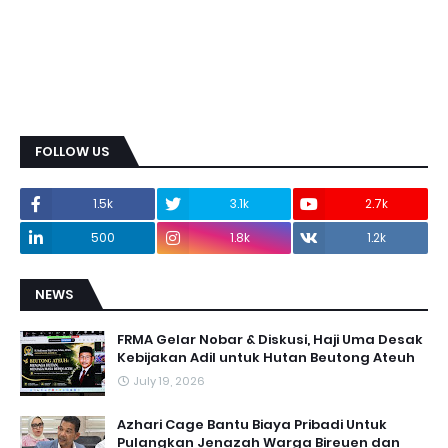
FOLLOW US
1.5k
3.1k
2.7k
500
1.8k
1.2k
NEWS
FRMA Gelar Nobar & Diskusi, Haji Uma Desak
Kebijakan Adil untuk Hutan Beutong Ateuh
July 19, 2026
Azhari Cage Bantu Biaya Pribadi Untuk
Pulangkan Jenazah Warga Bireuen dan