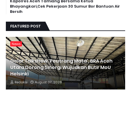
Kapolres Aceh Tamiang Bersama Ketua
Bhayangkari,Cek Pekerjaan 30 Sumur Bor Bantuan Air
Bersih
FEATURED POST
News
Gelar Talkshow 'Peutrang Mata', BRA Aceh
Utara Dorong Sinergi Wujudkan Butir MoU
Helsinki
Redaksi
August 07, 2026