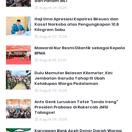
dari Paham IRET
August 04, 2026
Haji Uma Apresiasi Kapolres Bireuen dan
Kasat Narkoba atas Pengungkapan 10,6
Kilogram Sabu
August 03, 2026
Mawardi Nur Resmi Dilantik sebagai Kepala
BPMA
August 05, 2026
Dulu Memutar Belasan Kilometer, Kini
Jembatan Garuda Tahap III Ubah
Kehidupan Warga Pedalaman ‎
August 03, 2026
Anto Genk Luruskan Tafsir "Londo Ireng"
Presiden Prabowo di Rakercab JMSI
Tabagsel
August 06, 2026
Karyawan Bank Aceh Donor Darah,Warga