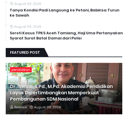
August 09, 2026
Tanya Kondisi Padi Langsung ke Petani, Babinsa Turun
ke Sawah
August 09, 2026
Soroti Kasus TPKS Aceh Tamiang, Haji Uma Pertanyakan
Syarat Surat Batal Damai dari Polisi
FEATURED POST
pendidikan
Dr. Iswadi, S.Pd., M.Pd: Akademisi Pendidikan
Layak Dipertimbangkan Memperkuat
Pembangunan SDM Nasional
Redaksi
August 09, 2026