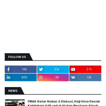
FOLLOW US
1.5k
3.1k
2.7k
500
1.8k
1.2k
NEWS
FRMA Gelar Nobar & Diskusi, Haji Uma Desak
Kebijakan Adil untuk Hutan Beutong Ateuh