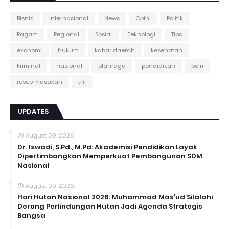
Bisnis
Internasional
News
Opini
Politik
Ragam
Regional
Sosial
Teknologi
Tips
ekonomi
hukum
kabar daerah
kesehatan
kriminal
nasional
olahraga
pendidikan
polri
resep masakan
tni
UPDATES
August 09, 2026
Dr. Iswadi, S.Pd., M.Pd: Akademisi Pendidikan Layak
Dipertimbangkan Memperkuat Pembangunan SDM
Nasional
August 09, 2026
Hari Hutan Nasional 2026: Muhammad Mas’ud Silalahi
Dorong Perlindungan Hutan Jadi Agenda Strategis
Bangsa