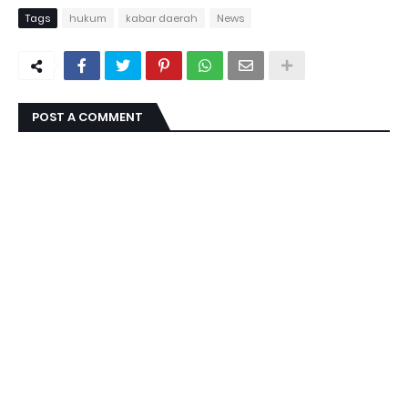
Tags
hukum
kabar daerah
News
POST A COMMENT