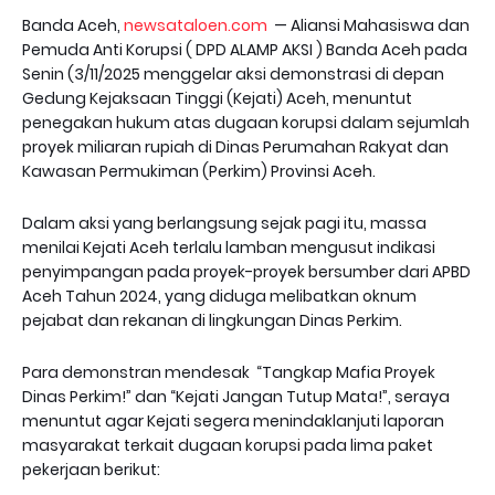
Banda Aceh,
newsataloen.com
— Aliansi Mahasiswa dan
Pemuda Anti Korupsi ( DPD ALAMP AKSI ) Banda Aceh pada
Senin (3/11/2025 menggelar aksi demonstrasi di depan
Gedung Kejaksaan Tinggi (Kejati) Aceh, menuntut
penegakan hukum atas dugaan korupsi dalam sejumlah
proyek miliaran rupiah di Dinas Perumahan Rakyat dan
Kawasan Permukiman (Perkim) Provinsi Aceh.
Dalam aksi yang berlangsung sejak pagi itu, massa
menilai Kejati Aceh terlalu lamban mengusut indikasi
penyimpangan pada proyek-proyek bersumber dari APBD
Aceh Tahun 2024, yang diduga melibatkan oknum
pejabat dan rekanan di lingkungan Dinas Perkim.
Para demonstran mendesak “Tangkap Mafia Proyek
Dinas Perkim!” dan “Kejati Jangan Tutup Mata!”, seraya
menuntut agar Kejati segera menindaklanjuti laporan
masyarakat terkait dugaan korupsi pada lima paket
pekerjaan berikut: