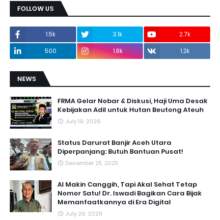
FOLLOW US
1.5k
3.1k
2.7k
500
1.8k
1.2k
NEWS
FRMA Gelar Nobar & Diskusi, Haji Uma Desak
Kebijakan Adil untuk Hutan Beutong Ateuh
July 19, 2026
Status Darurat Banjir Aceh Utara
Diperpanjang: Butuh Bantuan Pusat!
December 25, 2025
AI Makin Canggih, Tapi Akal Sehat Tetap
Nomor Satu! Dr. Iswadi Bagikan Cara Bijak
Memanfaatkannya di Era Digital
July 26, 2026