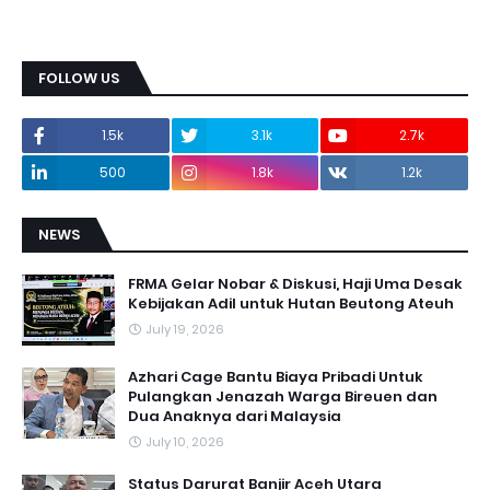
FOLLOW US
1.5k
3.1k
2.7k
500
1.8k
1.2k
NEWS
FRMA Gelar Nobar & Diskusi, Haji Uma Desak
Kebijakan Adil untuk Hutan Beutong Ateuh
July 19, 2026
Azhari Cage Bantu Biaya Pribadi Untuk
Pulangkan Jenazah Warga Bireuen dan
Dua Anaknya dari Malaysia
July 10, 2026
Status Darurat Banjir Aceh Utara