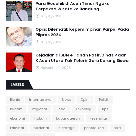
Para Geuchik di Aceh Timur Ngaku
Terpaksa Wisata ke Bandung
July 15, 2023
Opini: Dilematik Kepemimpinan Parpol Pada
Pilpres 2024
July 15, 2023
Kejadian di SDN 4 Tanah Pasir, Dinas P dan
K Aceh Utara Tak Tolerir Guru Kurung Siswa
November 11, 2023
LABELS
Bisnis
Internasional
News
Opini
Politik
Ragam
Regional
Sosial
Teknologi
Tips
ekonomi
hukum
kabar daerah
kesehatan
kriminal
nasional
olahraga
pendidikan
polri