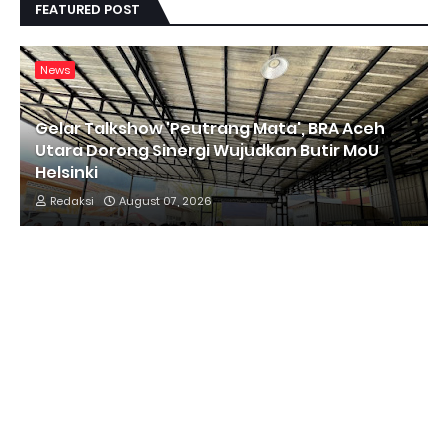
FEATURED POST
News
Gelar Talkshow 'Peutrang Mata', BRA Aceh
Utara Dorong Sinergi Wujudkan Butir MoU
Helsinki
Redaksi
August 07, 2026