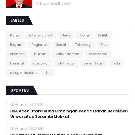
November 11, 2023
LABELS
Bisnis
Internasional
News
Opini
Politik
Ragam
Regional
Sosial
Teknologi
Tips
ekonomi
hukum
kabar daerah
kesehatan
kriminal
nasional
olahraga
pendidikan
polri
resep masakan
tni
UPDATES
August 08, 2026
BRA Aceh Utara Buka Bimbingan Pendaftaran Beasiswa
Universitas Serambi Mekkah
August 08, 2026