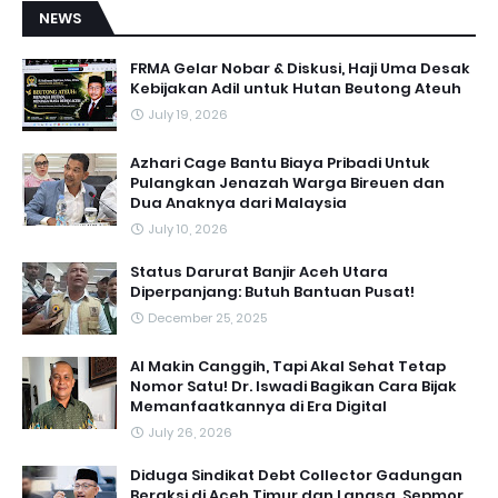
NEWS
FRMA Gelar Nobar & Diskusi, Haji Uma Desak
Kebijakan Adil untuk Hutan Beutong Ateuh
July 19, 2026
Azhari Cage Bantu Biaya Pribadi Untuk
Pulangkan Jenazah Warga Bireuen dan
Dua Anaknya dari Malaysia
July 10, 2026
Status Darurat Banjir Aceh Utara
Diperpanjang: Butuh Bantuan Pusat!
December 25, 2025
AI Makin Canggih, Tapi Akal Sehat Tetap
Nomor Satu! Dr. Iswadi Bagikan Cara Bijak
Memanfaatkannya di Era Digital
July 26, 2026
Diduga Sindikat Debt Collector Gadungan
Beraksi di Aceh Timur dan Langsa, Sepmor