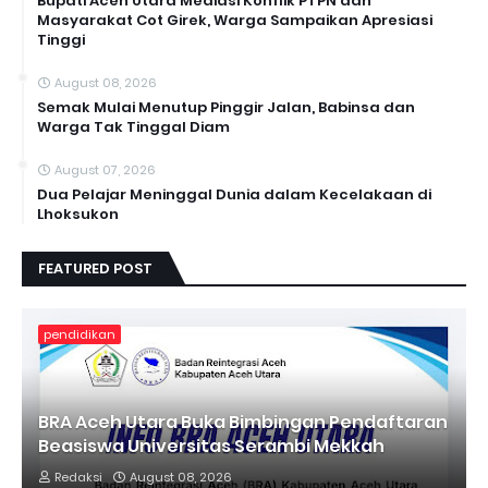
Bupati Aceh Utara Mediasi Konflik PTPN dan
Masyarakat Cot Girek, Warga Sampaikan Apresiasi
Tinggi
August 08, 2026
Semak Mulai Menutup Pinggir Jalan, Babinsa dan
Warga Tak Tinggal Diam
August 07, 2026
Dua Pelajar Meninggal Dunia dalam Kecelakaan di
Lhoksukon
FEATURED POST
pendidikan
BRA Aceh Utara Buka Bimbingan Pendaftaran
Beasiswa Universitas Serambi Mekkah
Redaksi
August 08, 2026