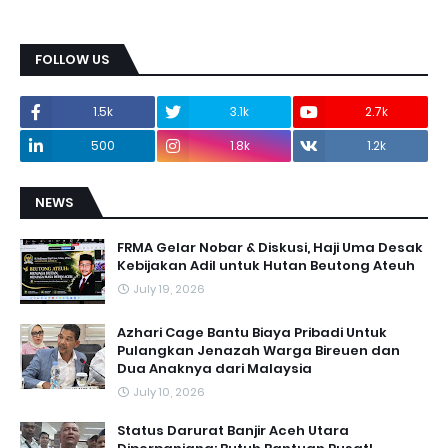
FOLLOW US
1.5k
3.1k
2.7k
500
1.8k
1.2k
NEWS
FRMA Gelar Nobar & Diskusi, Haji Uma Desak
Kebijakan Adil untuk Hutan Beutong Ateuh
July 19, 2026
Azhari Cage Bantu Biaya Pribadi Untuk
Pulangkan Jenazah Warga Bireuen dan
Dua Anaknya dari Malaysia
July 10, 2026
Status Darurat Banjir Aceh Utara