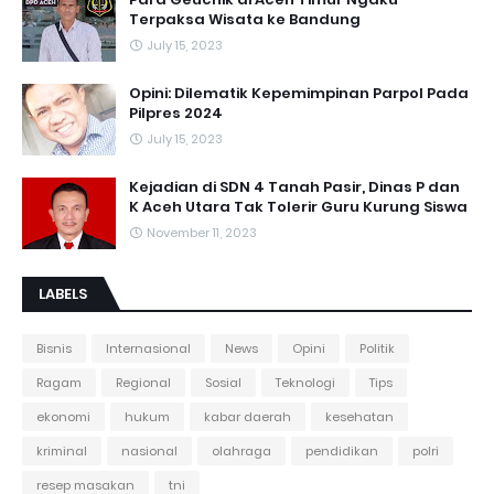
Terpaksa Wisata ke Bandung
July 15, 2023
Opini: Dilematik Kepemimpinan Parpol Pada
Pilpres 2024
July 15, 2023
Kejadian di SDN 4 Tanah Pasir, Dinas P dan
K Aceh Utara Tak Tolerir Guru Kurung Siswa
November 11, 2023
LABELS
Bisnis
Internasional
News
Opini
Politik
Ragam
Regional
Sosial
Teknologi
Tips
ekonomi
hukum
kabar daerah
kesehatan
kriminal
nasional
olahraga
pendidikan
polri
resep masakan
tni