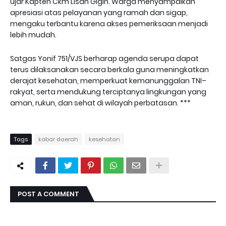
ujar Kapten Ckm Lisan Gigih. Warga menyampaikan
apresiasi atas pelayanan yang ramah dan sigap,
mengaku terbantu karena akses pemeriksaan menjadi
lebih mudah.
Satgas Yonif 751/VJS berharap agenda serupa dapat
terus dilaksanakan secara berkala guna meningkatkan
derajat kesehatan, memperkuat kemanunggalan TNI–
rakyat, serta mendukung terciptanya lingkungan yang
aman, rukun, dan sehat di wilayah perbatasan. ***
Tags
kabar daerah
kesehatan
POST A COMMENT