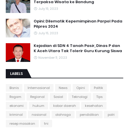
Terpaksa Wisata ke Bandung
July 15, 2023
Opini: Dilematik Kepemimpinan Parpol Pada
Pilpres 2024
July 15, 2023
Kejadian di SDN 4 Tanah Pasir, Dinas P dan
K Aceh Utara Tak Tolerir Guru Kurung Siswa
November 11, 2023
LABELS
Bisnis
Internasional
News
Opini
Politik
Ragam
Regional
Sosial
Teknologi
Tips
ekonomi
hukum
kabar daerah
kesehatan
kriminal
nasional
olahraga
pendidikan
polri
resep masakan
tni