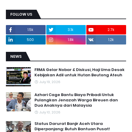
FOLLOW US
1.5k
3.1k
2.7k
500
1.8k
1.2k
NEWS
FRMA Gelar Nobar & Diskusi, Haji Uma Desak
Kebijakan Adil untuk Hutan Beutong Ateuh
July 19, 2026
Azhari Cage Bantu Biaya Pribadi Untuk
Pulangkan Jenazah Warga Bireuen dan
Dua Anaknya dari Malaysia
July 10, 2026
Status Darurat Banjir Aceh Utara
Diperpanjang: Butuh Bantuan Pusat!