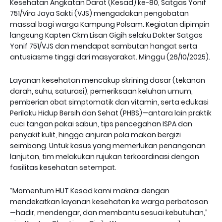
Kesehatan Angkatan Darat (Kesad) ke-80, Satgas Yonif
751/Vira Jaya Sakti (VJS) mengadakan pengobatan
massal bagi warga Kampung Polsam. Kegiatan dipimpin
langsung Kapten Ckm Lisan Gigih selaku Dokter Satgas
Yonif 751/VJS dan mendapat sambutan hangat serta
antusiasme tinggi dari masyarakat. Minggu (26/10/2025).
Layanan kesehatan mencakup skrining dasar (tekanan
darah, suhu, saturasi), pemeriksaan keluhan umum,
pemberian obat simptomatik dan vitamin, serta edukasi
Perilaku Hidup Bersih dan Sehat (PHBS)—antara lain praktik
cuci tangan pakai sabun, tips pencegahan ISPA dan
penyakit kulit, hingga anjuran pola makan bergizi
seimbang. Untuk kasus yang memerlukan penanganan
lanjutan, tim melakukan rujukan terkoordinasi dengan
fasilitas kesehatan setempat.
“Momentum HUT Kesad kami maknai dengan
mendekatkan layanan kesehatan ke warga perbatasan
—hadir, mendengar, dan membantu sesuai kebutuhan,”