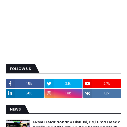
FOLLOW US
1.5k
3.1k
2.7k
500
1.8k
1.2k
NEWS
FRMA Gelar Nobar & Diskusi, Haji Uma Desak