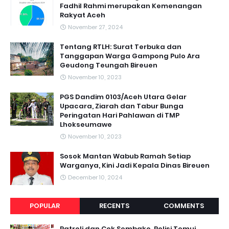
Fadhil Rahmi merupakan Kemenangan
Rakyat Aceh
November 27, 2024
Tentang RTLH: Surat Terbuka dan
Tanggapan Warga Gampong Pulo Ara
Geudong Teungah Bireuen
November 10, 2023
PGS Dandim 0103/Aceh Utara Gelar
Upacara, Ziarah dan Tabur Bunga
Peringatan Hari Pahlawan di TMP
Lhokseumawe
November 10, 2023
Sosok Mantan Wabub Ramah Setiap
Warganya, Kini Jadi Kepala Dinas Bireuen
December 10, 2024
POPULAR
RECENTS
COMMENTS
Patroli dan Cek Sembako, Polisi Temui