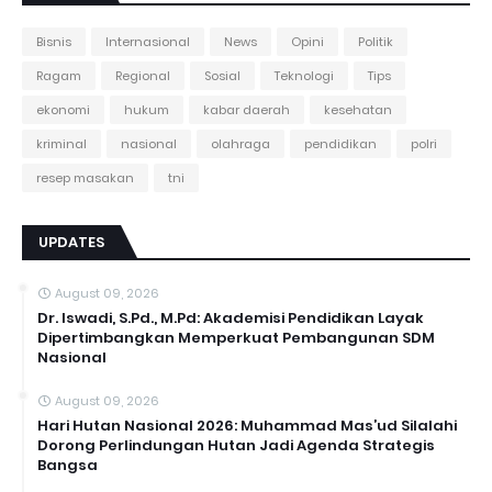
Bisnis
Internasional
News
Opini
Politik
Ragam
Regional
Sosial
Teknologi
Tips
ekonomi
hukum
kabar daerah
kesehatan
kriminal
nasional
olahraga
pendidikan
polri
resep masakan
tni
UPDATES
August 09, 2026
Dr. Iswadi, S.Pd., M.Pd: Akademisi Pendidikan Layak
Dipertimbangkan Memperkuat Pembangunan SDM
Nasional
August 09, 2026
Hari Hutan Nasional 2026: Muhammad Mas’ud Silalahi
Dorong Perlindungan Hutan Jadi Agenda Strategis
Bangsa