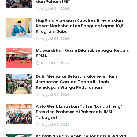
dari Paham IRET
August 04, 2026
Haji Uma Apresiasi Kapolres Bireuen dan
Kasat Narkoba atas Pengungkapan 10,6
Kilogram Sabu
August 03, 2026
Mawardi Nur Resmi Dilantik sebagai Kepala
BPMA
August 05, 2026
Dulu Memutar Belasan Kilometer, Kini
Jembatan Garuda Tahap III Ubah
Kehidupan Warga Pedalaman ‎
August 03, 2026
Anto Genk Luruskan Tafsir "Londo Ireng"
Presiden Prabowo di Rakercab JMSI
Tabagsel
August 06, 2026
Karyawan Bank Aceh Donor Darah,Warga