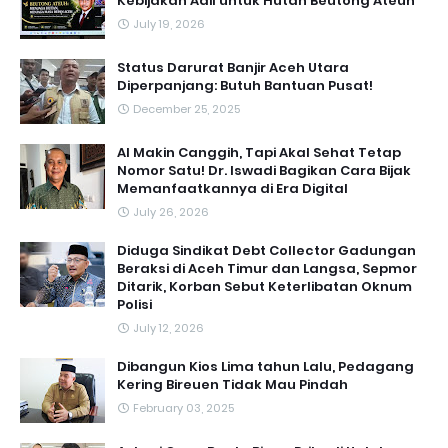
Kebijakan Adil untuk Hutan Beutong Ateuh
July 19, 2026
Status Darurat Banjir Aceh Utara
Diperpanjang: Butuh Bantuan Pusat!
December 25, 2025
AI Makin Canggih, Tapi Akal Sehat Tetap
Nomor Satu! Dr. Iswadi Bagikan Cara Bijak
Memanfaatkannya di Era Digital
July 26, 2026
Diduga Sindikat Debt Collector Gadungan
Beraksi di Aceh Timur dan Langsa, Sepmor
Ditarik, Korban Sebut Keterlibatan Oknum
Polisi
July 12, 2026
Dibangun Kios Lima tahun Lalu, Pedagang
Kering Bireuen Tidak Mau Pindah
February 03, 2025