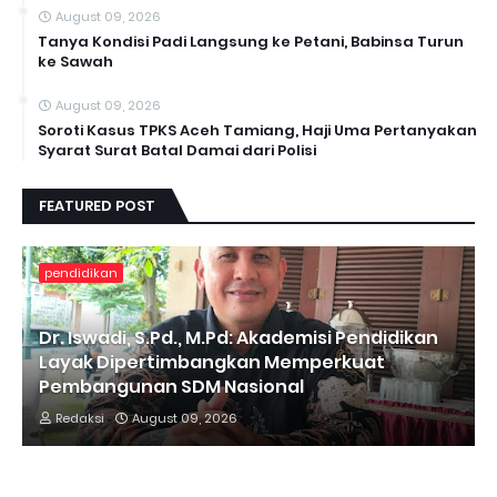
August 09, 2026
Tanya Kondisi Padi Langsung ke Petani, Babinsa Turun
ke Sawah
August 09, 2026
Soroti Kasus TPKS Aceh Tamiang, Haji Uma Pertanyakan
Syarat Surat Batal Damai dari Polisi
FEATURED POST
pendidikan
Dr. Iswadi, S.Pd., M.Pd: Akademisi Pendidikan
Layak Dipertimbangkan Memperkuat
Pembangunan SDM Nasional
Redaksi
August 09, 2026