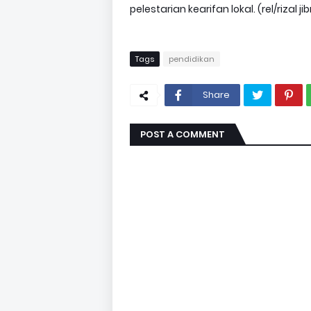
pelestarian kearifan lokal. (rel/rizal jib
Tags
pendidikan
Share
POST A COMMENT