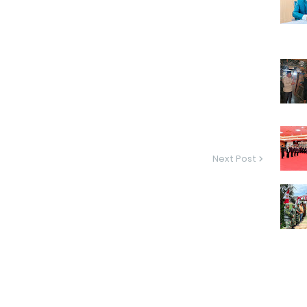
Next Post