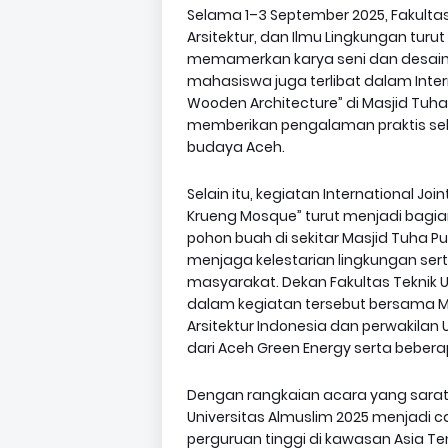
Selama 1–3 September 2025, Fakultas
Arsitektur, dan Ilmu Lingkungan turu
memamerkan karya seni dan desain 
mahasiswa juga terlibat dalam Inter
Wooden Architecture” di Masjid Tuha
memberikan pengalaman praktis seka
budaya Aceh.
Selain itu, kegiatan International Jo
Krueng Mosque” turut menjadi bagia
pohon buah di sekitar Masjid Tuha 
menjaga kelestarian lingkungan se
masyarakat. Dekan Fakultas Teknik U
dalam kegiatan tersebut bersama Mu
Arsitektur Indonesia dan perwakilan
dari Aceh Green Energy serta bebera
Dengan rangkaian acara yang sarat n
Universitas Almuslim 2025 menjadi
perguruan tinggi di kawasan Asia T