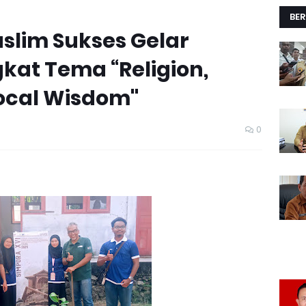
BER
slim Sukses Gelar
kat Tema “Religion,
Local Wisdom"
0