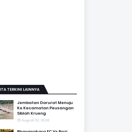
ITA TERKINI LAINNYA
Jembatan Darurat Menuju
Ke Kecamatan Peusangan
Siblah Krueng
August 02, 2026
Bhayangkara FC Vs Razi