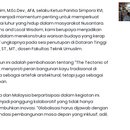
m, M.Ec.Dev., AFA, selaku Ketua Panitia Simpora XVI,
 menjadi momentum penting untuk memperkuat
ilai luhur yang hidup dalam masyarakat Nusantara.
tions and Local Wisdom, kami berupaya menjadikan
ner dalam merekonstruksi warisan budaya yang kerap
,” ungkapnya pada sesi penutupan di Dataran Tinggi
 ST., MT., dosen Fakultas Teknik Umuslim.
un ini adalah pembahasan tentang “The Tectonic of
t menyoroti peran bangunan kayu tradisional di
sebagai artefak arsitektural, tetapi juga sebagai
ban.
sia dan Malaysia berpartisipasi dalam kegiatan ini.
njadi panggung kolaboratif yang tidak hanya
mbuhkan inovasi. “Globalisasi harus dijawab dengan
ndasi pembangunan masa depan yang inklusif, adil,