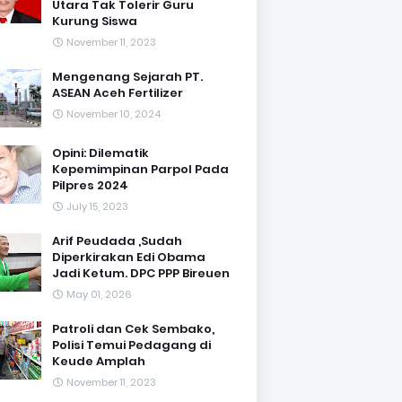
Utara Tak Tolerir Guru
Kurung Siswa
November 11, 2023
Mengenang Sejarah PT.
ASEAN Aceh Fertilizer
November 10, 2024
Opini: Dilematik
Kepemimpinan Parpol Pada
Pilpres 2024
July 15, 2023
Arif Peudada ,Sudah
Diperkirakan Edi Obama
Jadi Ketum. DPC PPP Bireuen
May 01, 2026
Patroli dan Cek Sembako,
Polisi Temui Pedagang di
Keude Amplah
November 11, 2023