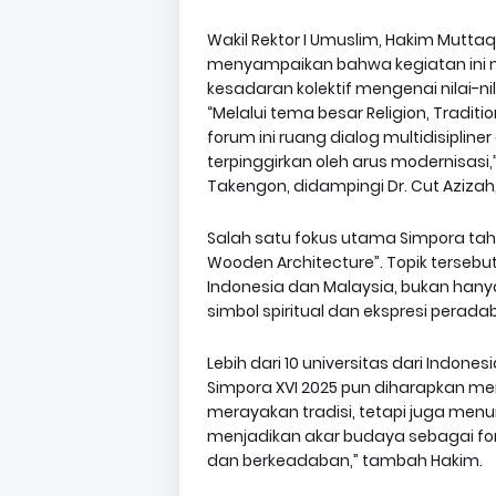
Wakil Rektor I Umuslim, Hakim Muttaqi
menyampaikan bahwa kegiatan ini
kesadaran kolektif mengenai nilai-n
“Melalui tema besar Religion, Tradi
forum ini ruang dialog multidisipli
terpinggirkan oleh arus modernisasi
Takengon, didampingi Dr. Cut Azizah,
Salah satu fokus utama Simpora tah
Wooden Architecture”. Topik tersebu
Indonesia dan Malaysia, bukan hanya 
simbol spiritual dan ekspresi perada
Lebih dari 10 universitas dari Indone
Simpora XVI 2025 pun diharapkan me
merayakan tradisi, tetapi juga menu
menjadikan akar budaya sebagai fo
dan berkeadaban,” tambah Hakim.