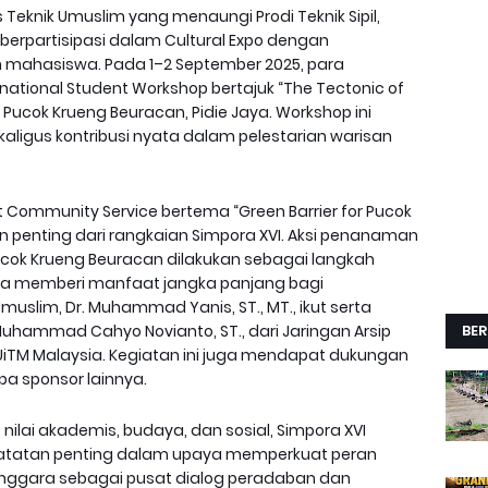
 Teknik Umuslim yang menaungi Prodi Teknik Sipil,
t berpartisipasi dalam Cultural Expo dengan
mahasiswa. Pada 1–2 September 2025, para
national Student Workshop bertajuk “The Tectonic of
 Pucok Krueng Beuracan, Pidie Jaya. Workshop ini
ligus kontribusi nyata dalam pelestarian warisan
int Community Service bertema “Green Barrier for Pucok
n penting dari rangkaian Simpora XVI. Aksi penanaman
Pucok Krueng Beuracan dilakukan sebagai langkah
rta memberi manfaat jangka panjang bagi
muslim, Dr. Muhammad Yanis, ST., MT., ikut serta
hammad Cahyo Novianto, ST., dari Jaringan Arsip
BER
 UiTM Malaysia. Kegiatan ini juga mendapat dukungan
pa sponsor lainnya.
ilai akademis, budaya, dan sosial, Simpora XVI
 catatan penting dalam upaya memperkuat peran
enggara sebagai pusat dialog peradaban dan