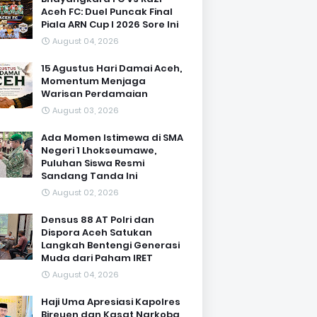
Aceh FC: Duel Puncak Final
Piala ARN Cup I 2026 Sore Ini
August 04, 2026
15 Agustus Hari Damai Aceh,
Momentum Menjaga
Warisan Perdamaian
August 03, 2026
Ada Momen Istimewa di SMA
Negeri 1 Lhokseumawe,
Puluhan Siswa Resmi
Sandang Tanda Ini
August 02, 2026
Densus 88 AT Polri dan
Dispora Aceh Satukan
Langkah Bentengi Generasi
Muda dari Paham IRET
August 04, 2026
Haji Uma Apresiasi Kapolres
Bireuen dan Kasat Narkoba