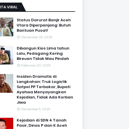
ITA VIRAL
Status Darurat Banjir Aceh
Utara Diperpanjang: Butuh
Bantuan Pusat!
December 25, 2025
Dibangun Kios Lima tahun
Lalu, Pedagang Kering
Bireuen Tidak Mau Pindah
February 03, 2025
Insiden Dramatis di
Langkahan: Truk Logistik
Satpol PP Terbakar, Bupati
Ayahwa Menyayangkan
Kejadian, Tidak Ada Korban
Jiwa
December 11, 2025
Kejadian di SDN 4 Tanah
Pasir, Dinas P dan K Aceh