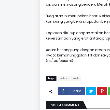
air, dan memasang bendera Merah Puti
“Kegiatan ini merupakan bentuk si
kampung yang bersih, rapi, dan berjiw
Kegiatan ditutup dengan makan be
kebersamaan yang erat antara praju
Acara berlangsung dengan aman, 
nyata kemanunggalan TNI dan raky
(rls/red/ops/mi)
Tags
kabar daerah
Share
POST A COMMENT