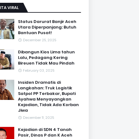
ITA VIRAL
Status Darurat Banjir Aceh
Utara Diperpanjang: Butuh
Bantuan Pusat!
December 25, 2025
Dibangun Kios Lima tahun
Lalu, Pedagang Kering
Bireuen Tidak Mau Pindah
February 03, 2025
Insiden Dramatis di
Langkahan: Truk Logistik
Satpol PP Terbakar, Bupati
Ayahwa Menyayangkan
Kejadian, Tidak Ada Korban
Jiwa
December 11, 2025
Kejadian di SDN 4 Tanah
Pasir, Dinas P dan K Aceh