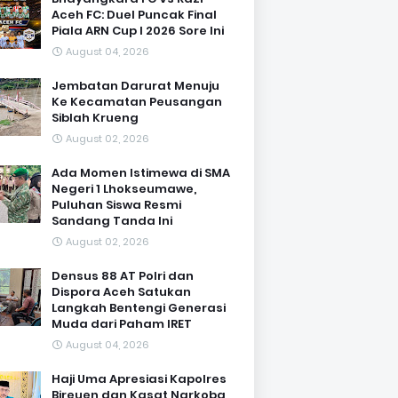
Aceh FC: Duel Puncak Final
Piala ARN Cup I 2026 Sore Ini
August 04, 2026
Jembatan Darurat Menuju
Ke Kecamatan Peusangan
Siblah Krueng
August 02, 2026
Ada Momen Istimewa di SMA
Negeri 1 Lhokseumawe,
Puluhan Siswa Resmi
Sandang Tanda Ini
August 02, 2026
Densus 88 AT Polri dan
Dispora Aceh Satukan
Langkah Bentengi Generasi
Muda dari Paham IRET
August 04, 2026
Haji Uma Apresiasi Kapolres
Bireuen dan Kasat Narkoba