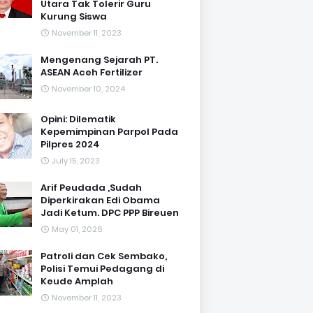
Utara Tak Tolerir Guru
Kurung Siswa
November 11, 2023
Mengenang Sejarah PT.
ASEAN Aceh Fertilizer
November 10, 2024
Opini: Dilematik
Kepemimpinan Parpol Pada
Pilpres 2024
July 15, 2023
Arif Peudada ,Sudah
Diperkirakan Edi Obama
Jadi Ketum. DPC PPP Bireuen
May 01, 2026
Patroli dan Cek Sembako,
Polisi Temui Pedagang di
Keude Amplah
November 11, 2023