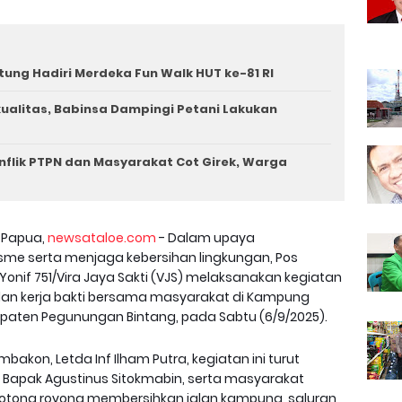
tung Hadiri Merdeka Fun Walk HUT ke-81 RI
rkualitas, Babinsa Dampingi Petani Lakukan
nflik PTPN dan Masyarakat Cot Girek, Warga
 Papua,
newsataloe.com
- Dalam upaya
e serta menjaga kebersihan lingkungan, Pos
nif 751/Vira Jaya Sakti (VJS) melaksanakan kegiatan
an kerja bakti bersama masyarakat di Kampung
paten Pegunungan Bintang, pada Sabtu (6/9/2025).
akon, Letda Inf Ilham Putra, kegiatan ini turut
 Bapak Agustinus Sitokmabin, serta masyarakat
ergotong royong membersihkan jalan kampung, saluran