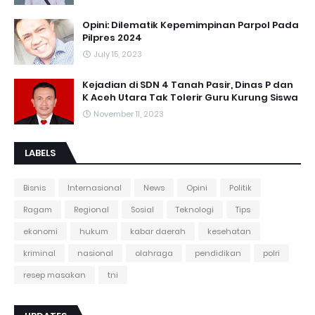
Opini: Dilematik Kepemimpinan Parpol Pada
Pilpres 2024
July 15, 2023
Kejadian di SDN 4 Tanah Pasir, Dinas P dan
K Aceh Utara Tak Tolerir Guru Kurung Siswa
November 11, 2023
LABELS
Bisnis
Internasional
News
Opini
Politik
Ragam
Regional
Sosial
Teknologi
Tips
ekonomi
hukum
kabar daerah
kesehatan
kriminal
nasional
olahraga
pendidikan
polri
resep masakan
tni