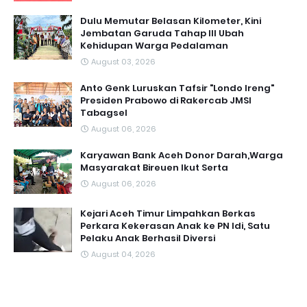
Dulu Memutar Belasan Kilometer, Kini
Jembatan Garuda Tahap III Ubah
Kehidupan Warga Pedalaman ‎
August 03, 2026
Anto Genk Luruskan Tafsir "Londo Ireng"
Presiden Prabowo di Rakercab JMSI
Tabagsel
August 06, 2026
Karyawan Bank Aceh Donor Darah,Warga
Masyarakat Bireuen Ikut Serta
August 06, 2026
Kejari Aceh Timur Limpahkan Berkas
Perkara Kekerasan Anak ke PN Idi, Satu
Pelaku Anak Berhasil Diversi
August 04, 2026