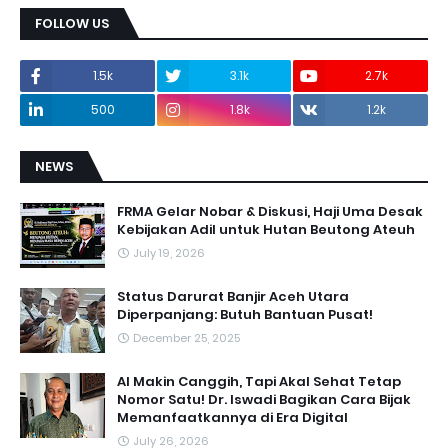
FOLLOW US
1.5k
3.1k
2.7k
500
1.8k
1.2k
NEWS
FRMA Gelar Nobar & Diskusi, Haji Uma Desak
Kebijakan Adil untuk Hutan Beutong Ateuh
July 19, 2026
Status Darurat Banjir Aceh Utara
Diperpanjang: Butuh Bantuan Pusat!
December 25, 2025
AI Makin Canggih, Tapi Akal Sehat Tetap
Nomor Satu! Dr. Iswadi Bagikan Cara Bijak
Memanfaatkannya di Era Digital
July 26, 2026