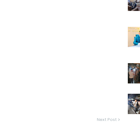
Next Post