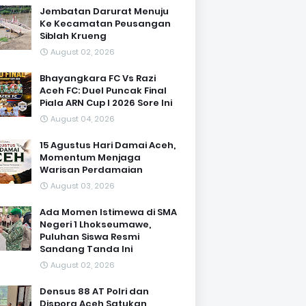
Jembatan Darurat Menuju
Ke Kecamatan Peusangan
Siblah Krueng
August 02, 2026
Bhayangkara FC Vs Razi
Aceh FC: Duel Puncak Final
Piala ARN Cup I 2026 Sore Ini
August 04, 2026
15 Agustus Hari Damai Aceh,
Momentum Menjaga
Warisan Perdamaian
August 03, 2026
Ada Momen Istimewa di SMA
Negeri 1 Lhokseumawe,
Puluhan Siswa Resmi
Sandang Tanda Ini
August 02, 2026
Densus 88 AT Polri dan
Dispora Aceh Satukan