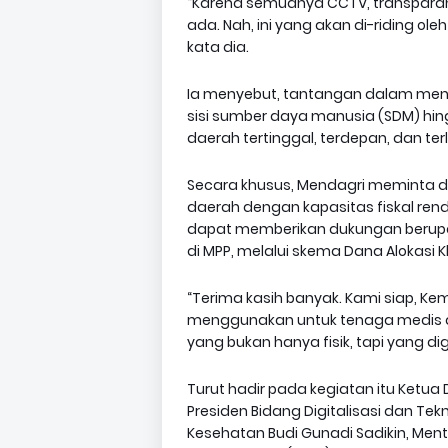
“Karena semuanya CCTV, transparan
ada. Nah, ini yang akan di-riding ol
kata dia.
Ia menyebut, tantangan dalam mengo
sisi sumber daya manusia (SDM) hin
daerah tertinggal, terdepan, dan terl
Secara khusus, Mendagri meminta 
daerah dengan kapasitas fiskal ren
dapat memberikan dukungan berupa 
di MPP, melalui skema Dana Alokasi K
“Terima kasih banyak. Kami siap, 
menggunakan untuk tenaga medis d
yang bukan hanya fisik, tapi yang dig
Turut hadir pada kegiatan itu Ketua
Presiden Bidang Digitalisasi dan Tek
Kesehatan Budi Gunadi Sadikin, Mente