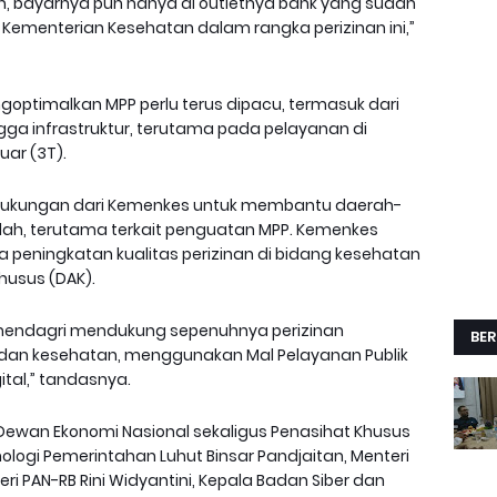
, bayarnya pun hanya di outletnya bank yang sudah
eh Kementerian Kesehatan dalam rangka perizinan ini,”
ptimalkan MPP perlu terus dipacu, termasuk dari
gga infrastruktur, terutama pada pelayanan di
uar (3T).
dukungan dari Kemenkes untuk membantu daerah-
dah, terutama terkait penguatan MPP. Kemenkes
peningkatan kualitas perizinan di bidang kesehatan
husus (DAK).
Kemendagri mendukung sepenuhnya perizinan
BER
an kesehatan, menggunakan Mal Pelayanan Publik
ital,” tandasnya.
 Dewan Ekonomi Nasional sekaligus Penasihat Khusus
nologi Pemerintahan Luhut Binsar Pandjaitan, Menteri
ri PAN-RB Rini Widyantini, Kepala Badan Siber dan