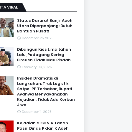
ITA VIRAL
Status Darurat Banjir Aceh
Utara Diperpanjang: Butuh
Bantuan Pusat!
December 25, 2025
Dibangun Kios Lima tahun
Lalu, Pedagang Kering
Bireuen Tidak Mau Pindah
February 03, 2025
Insiden Dramatis di
Langkahan: Truk Logistik
Satpol PP Terbakar, Bupati
Ayahwa Menyayangkan
Kejadian, Tidak Ada Korban
Jiwa
December 11, 2025
Kejadian di SDN 4 Tanah
Pasir, Dinas P dan K Aceh