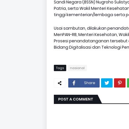
Sandi Negara (BSSN) Nugroho Sulistyo
Patria, serta Wakil Menteri Kesehat
tinggi kementerian/lembaga serta p
Usai sambutan, dilakukan penandat
MenPAN-RB, Menteri Kesehatan, Wakil 
Prosesi penandatanganan tersebut d
Bidang Digitalisasi dan Teknologi Pem
Tags
nasional
Share
POST A COMMENT