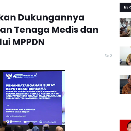
BER
skan Dukungannya
nan Tenaga Medis dan
lui MPPDN
0