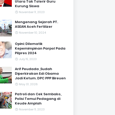
Utara Tak Tolerir Guru
Kurung Siswa
November 11, 2023
Mengenang Sejarah PT.
ASEAN Aceh Fertilizer
November 10, 2024
Opini: Dilematik
Kepemimpinan Parpol Pada
Pilpres 2024
July 15, 2023
Arif Peudada ,Sudah
Diperkirakan Edi Obama
Jadi Ketum. DPC PPP Bireuen
May 01, 2026
Patroli dan Cek Sembako,
Polisi Temui Pedagang di
Keude Amplah
November 11, 2023