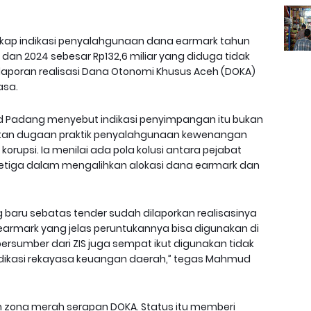
gkap indikasi penyalahgunaan dana earmark tahun
 dan 2024 sebesar Rp132,6 miliar yang diduga tidak
 laporan realisasi Dana Otonomi Khusus Aceh (DOKA)
asa.
 Padang menyebut indikasi penyimpangan itu bukan
ainkan dugaan praktik penyalahgunaan kewenangan
rupsi. Ia menilai ada pola kolusi antara pejabat
etiga dalam mengalihkan alokasi dana earmark dan
baru sebatas tender sudah dilaporkan realisasinya
armark yang jelas peruntukannya bisa digunakan di
bersumber dari ZIS juga sempat ikut digunakan tidak
indikasi rekayasa keuangan daerah,” tegas Mahmud
m zona merah serapan DOKA. Status itu memberi