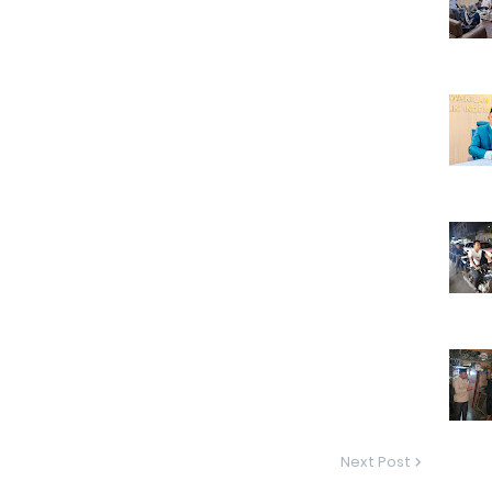
Next Post