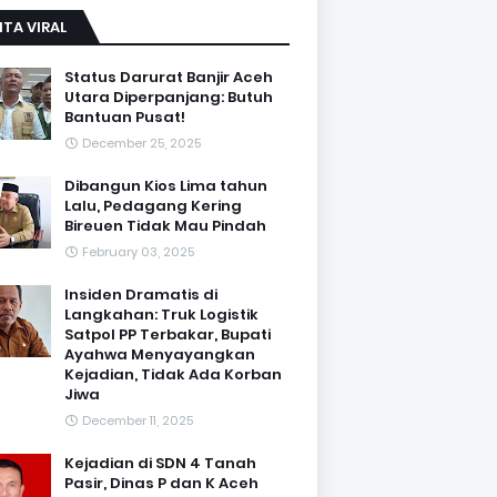
ITA VIRAL
Status Darurat Banjir Aceh
Utara Diperpanjang: Butuh
Bantuan Pusat!
December 25, 2025
Dibangun Kios Lima tahun
Lalu, Pedagang Kering
Bireuen Tidak Mau Pindah
February 03, 2025
Insiden Dramatis di
Langkahan: Truk Logistik
Satpol PP Terbakar, Bupati
Ayahwa Menyayangkan
Kejadian, Tidak Ada Korban
Jiwa
December 11, 2025
Kejadian di SDN 4 Tanah
Pasir, Dinas P dan K Aceh