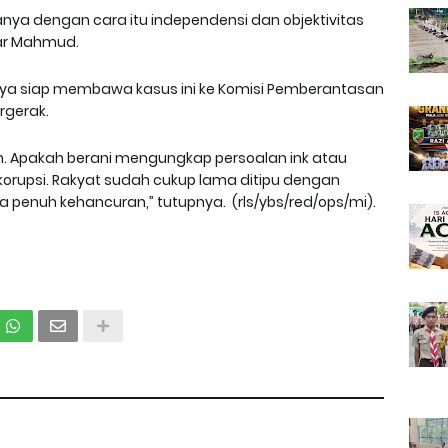
Hanya dengan cara itu independensi dan objektivitas
ar Mahmud.
ya siap membawa kasus ini ke Komisi Pemberantasan
ergerak.
eh. Apakah berani mengungkap persoalan ink atau
korupsi. Rakyat sudah cukup lama ditipu dengan
a penuh kehancuran,” tutupnya. (rls/ybs/red/ops/mi).