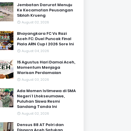
Jembatan Darurat Menuju
Ke Kecamatan Peusangan
Siblah Krueng
August 02, 2026
Bhayangkara FC Vs Razi
Aceh FC: Duel Puncak Final
Piala ARN Cup I 2026 Sore Ini
August 04, 2026
15 Agustus Hari Damai Aceh,
Momentum Menjaga
Warisan Perdamaian
August 03, 2026
Ada Momen Istimewa di SMA
Negeri 1 Lhokseumawe,
Puluhan Siswa Resmi
Sandang Tanda Ini
August 02, 2026
Densus 88 AT Polri dan
Dispora Aceh Satukan