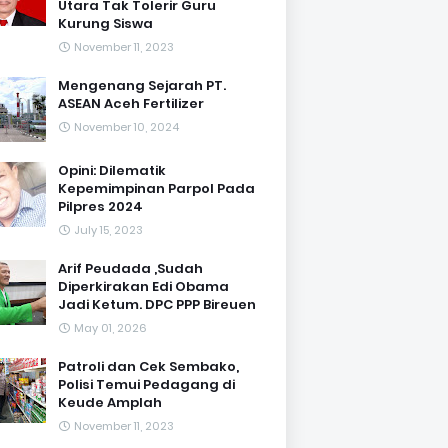
Utara Tak Tolerir Guru
Kurung Siswa
November 11, 2023
Mengenang Sejarah PT.
ASEAN Aceh Fertilizer
November 10, 2024
Opini: Dilematik
Kepemimpinan Parpol Pada
Pilpres 2024
July 15, 2023
Arif Peudada ,Sudah
Diperkirakan Edi Obama
Jadi Ketum. DPC PPP Bireuen
May 01, 2026
Patroli dan Cek Sembako,
Polisi Temui Pedagang di
Keude Amplah
November 11, 2023