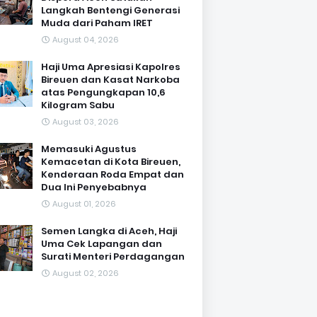
Langkah Bentengi Generasi
Muda dari Paham IRET
August 04, 2026
Haji Uma Apresiasi Kapolres
Bireuen dan Kasat Narkoba
atas Pengungkapan 10,6
Kilogram Sabu
August 03, 2026
Memasuki Agustus
Kemacetan di Kota Bireuen,
Kenderaan Roda Empat dan
Dua Ini Penyebabnya
August 01, 2026
Semen Langka di Aceh, Haji
Uma Cek Lapangan dan
Surati Menteri Perdagangan
August 02, 2026