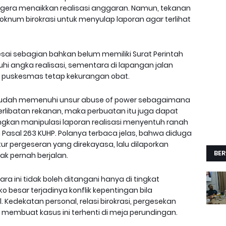
gera menaikkan realisasi anggaran. Namun, tekanan
knum birokrasi untuk menyulap laporan agar terlihat
esai sebagian bahkan belum memiliki Surat Perintah
hi angka realisasi, sementara di lapangan jalan
an puskesmas tetap kekurangan obat.
 sudah memenuhi unsur abuse of power sebagaimana
keterlibatan rekanan, maka perbuatan itu juga dapat
dangkan manipulasi laporan realisasi menyentuh ranah
sal 263 KUHP. Polanya terbaca jelas, bahwa diduga
r pergeseran yang direkayasa, lalu dilaporkan
BER
dak pernah berjalan.
 ini tidak boleh ditangani hanya di tingkat
o besar terjadinya konflik kepentingan bila
l. Kedekatan personal, relasi birokrasi, pergesekan
a membuat kasus ini terhenti di meja perundingan.