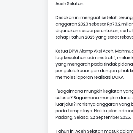
Aceh Selatan.
Desakan ini menguat setelah terun
anggaran 2023 sebesar Rp73,2 miliar
digunakan sesuai peruntukan, serta
tahap I tahun 2025 yang sarat rekay
Ketua DPW Alamp Aksi Aceh, Mahmud
lagi kesalahan administratif, mel
yang mengarah pada tindak pidana ko
pengelola keuangan dengan pihak k
memoles laporan realisasi DOKA.
“Bagaimana mungkin kegiatan yang 
selesai? Bagaimana mungkin dana e
luar jalur? Ironisnya anggaran yang 
pada tempatnya. Hal itu jelas ada 
Padang, Selasa, 22 September 2025.
Tahun ini Aceh Selatan masuk dala