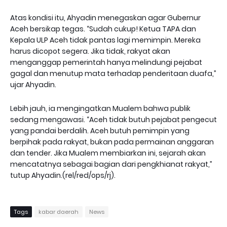
Atas kondisi itu, Ahyadin menegaskan agar Gubernur
Aceh bersikap tegas. “Sudah cukup! Ketua TAPA dan
Kepala ULP Aceh tidak pantas lagi memimpin. Mereka
harus dicopot segera. Jika tidak, rakyat akan
menganggap pemerintah hanya melindungi pejabat
gagal dan menutup mata terhadap penderitaan duafa,”
ujar Ahyadin.
Lebih jauh, ia mengingatkan Mualem bahwa publik
sedang mengawasi. “Aceh tidak butuh pejabat pengecut
yang pandai berdalih. Aceh butuh pemimpin yang
berpihak pada rakyat, bukan pada permainan anggaran
dan tender. Jika Mualem membiarkan ini, sejarah akan
mencatatnya sebagai bagian dari pengkhianat rakyat,”
tutup Ahyadin.(rel/red/ops/rj).
Tags
kabar daerah
News