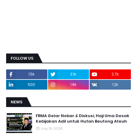
FOLLOW US
1.5k
3.1k
2.7k
500
1.8k
1.2k
NEWS
FRMA Gelar Nobar & Diskusi, Haji Uma Desak
Kebijakan Adil untuk Hutan Beutong Ateuh
July 19, 2026