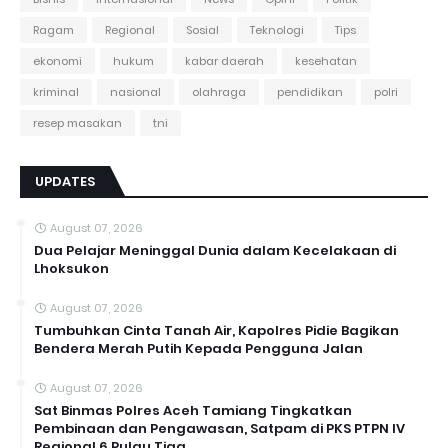
Ragam
Regional
Sosial
Teknologi
Tips
ekonomi
hukum
kabar daerah
kesehatan
kriminal
nasional
olahraga
pendidikan
polri
resep masakan
tni
UPDATES
August 07, 2026
Dua Pelajar Meninggal Dunia dalam Kecelakaan di
Lhoksukon
August 07, 2026
Tumbuhkan Cinta Tanah Air, Kapolres Pidie Bagikan
Bendera Merah Putih Kepada Pengguna Jalan ‎
August 07, 2026
Sat Binmas Polres Aceh Tamiang Tingkatkan
Pembinaan dan Pengawasan, Satpam di PKS PTPN IV
Regional 6 Pulau Tiga