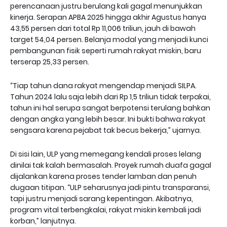
perencanaan justru berulang kali gagal menunjukkan
kinerja. Serapan APBA 2025 hingga akhir Agustus hanya
43,55 persen dari total Rp 11,006 triliun, jauh di bawah
target 54,04 persen. Belanja modal yang menjadi kunci
pembangunan fisik seperti rumah rakyat miskin, baru
terserap 25,33 persen.
“Tiap tahun dana rakyat mengendap menjadi SILPA.
Tahun 2024 lalu saja lebih dari Rp 1,5 triliun tidak terpakai,
tahun ini hal serupa sangat berpotensi terulang bahkan
dengan angka yang lebih besar. Ini bukti bahwa rakyat
sengsara karena pejabat tak becus bekerja,” ujarnya.
Di sisi lain, ULP yang memegang kendali proses lelang
dinilai tak kalah bermasalah. Proyek rumah duafa gagal
dijalankan karena proses tender lamban dan penuh
dugaan titipan. “ULP seharusnya jadi pintu transparansi,
tapi justru menjadi sarang kepentingan. Akibatnya,
program vital terbengkalai, rakyat miskin kembali jadi
korban,” lanjutnya.