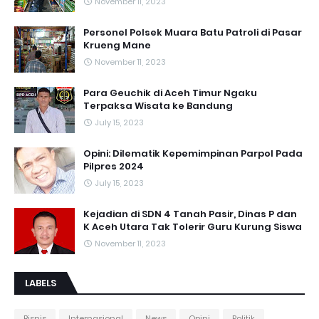
November 11, 2023
Personel Polsek Muara Batu Patroli di Pasar
Krueng Mane
November 11, 2023
Para Geuchik di Aceh Timur Ngaku
Terpaksa Wisata ke Bandung
July 15, 2023
Opini: Dilematik Kepemimpinan Parpol Pada
Pilpres 2024
July 15, 2023
Kejadian di SDN 4 Tanah Pasir, Dinas P dan
K Aceh Utara Tak Tolerir Guru Kurung Siswa
November 11, 2023
LABELS
Bisnis
Internasional
News
Opini
Politik