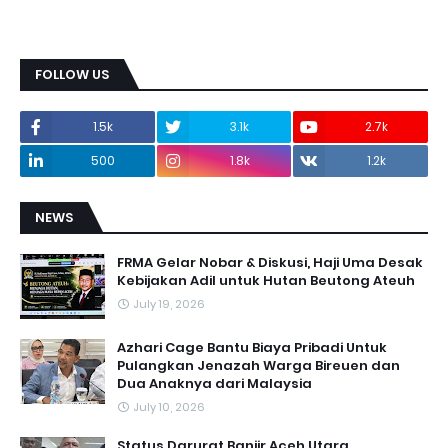
FOLLOW US
1.5k
3.1k
2.7k
500
1.8k
1.2k
NEWS
FRMA Gelar Nobar & Diskusi, Haji Uma Desak
Kebijakan Adil untuk Hutan Beutong Ateuh
July 19, 2026
Azhari Cage Bantu Biaya Pribadi Untuk
Pulangkan Jenazah Warga Bireuen dan
Dua Anaknya dari Malaysia
July 10, 2026
Status Darurat Banjir Aceh Utara