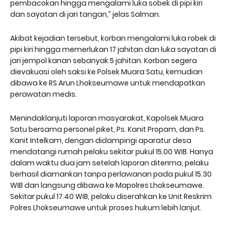
pembacokan hingga mengalami luka sobek di pipi kiri
dan sayatan di jari tangan,” jelas Salman.
Akibat kejadian tersebut, korban mengalami luka robek di
pipi kiri hingga memerlukan 17 jahitan dan luka sayatan di
jari jempol kanan sebanyak 5 jahitan. Korban segera
dievakuasi oleh saksi ke Polsek Muara Satu, kemudian
dibawa ke RS Arun Lhokseumawe untuk mendapatkan
perawatan medis.
Menindaklanjuti laporan masyarakat, Kapolsek Muara
Satu bersama personel piket, Ps. Kanit Propam, dan Ps.
Kanit Intelkam, dengan didampingi aparatur desa
mendatangi rumah pelaku sekitar pukul 15.00 WIB. Hanya
dalam waktu dua jam setelah laporan diterima, pelaku
berhasil diamankan tanpa perlawanan pada pukul 15.30
WIB dan langsung dibawa ke Mapolres Lhokseumawe.
Sekitar pukul 17.40 WIB, pelaku diserahkan ke Unit Reskrim
Polres Lhokseumawe untuk proses hukum lebih lanjut.