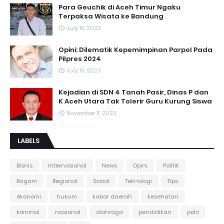
Para Geuchik di Aceh Timur Ngaku
Terpaksa Wisata ke Bandung
July 15, 2023
Opini: Dilematik Kepemimpinan Parpol Pada
Pilpres 2024
July 15, 2023
Kejadian di SDN 4 Tanah Pasir, Dinas P dan
K Aceh Utara Tak Tolerir Guru Kurung Siswa
November 11, 2023
LABELS
Bisnis
Internasional
News
Opini
Politik
Ragam
Regional
Sosial
Teknologi
Tips
ekonomi
hukum
kabar daerah
kesehatan
kriminal
nasional
olahraga
pendidikan
polri