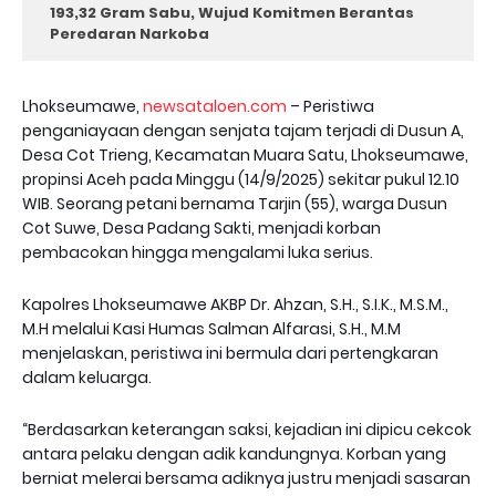
193,32 Gram Sabu, Wujud Komitmen Berantas
Peredaran Narkoba
Lhokseumawe,
newsataloen.com
– Peristiwa
penganiayaan dengan senjata tajam terjadi di Dusun A,
Desa Cot Trieng, Kecamatan Muara Satu, Lhokseumawe,
propinsi Aceh pada Minggu (14/9/2025) sekitar pukul 12.10
WIB. Seorang petani bernama Tarjin (55), warga Dusun
Cot Suwe, Desa Padang Sakti, menjadi korban
pembacokan hingga mengalami luka serius.
Kapolres Lhokseumawe AKBP Dr. Ahzan, S.H., S.I.K., M.S.M.,
M.H melalui Kasi Humas Salman Alfarasi, S.H., M.M
menjelaskan, peristiwa ini bermula dari pertengkaran
dalam keluarga.
“Berdasarkan keterangan saksi, kejadian ini dipicu cekcok
antara pelaku dengan adik kandungnya. Korban yang
berniat melerai bersama adiknya justru menjadi sasaran