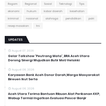
Ragam
Regional
Sosial
Teknologi
Tips
ekonomi
hukum
kabar daerah
kesehatan
kriminal
nasional
olahraga
pendidikan
polri
resep masakan
tni
UPDATES
August 07, 2026
Gelar Talkshow 'Peutrang Mata', BRA Aceh Utara
Dorong Sinergi Wujudkan Butir MoU Helsinki
August 06, 2026
Karyawan Bank Aceh Donor Darah,Warga Masyarakat
Bireuen Ikut Serta
August 06, 2026
Aceh Utara Terima Bantuan Ribuan Alat Perikanan KKP,
Wabup Tarmizi Ingatkan Evaluasi Pasca-Banjir