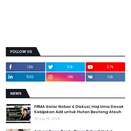
FOLLOW US
1.5k
3.1k
2.7k
500
1.8k
1.2k
NEWS
FRMA Gelar Nobar & Diskusi, Haji Uma Desak
Kebijakan Adil untuk Hutan Beutong Ateuh
July 19, 2026