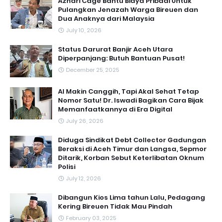
Azhari Cage Bantu Biaya Pribadi Untuk
Pulangkan Jenazah Warga Bireuen dan
Dua Anaknya dari Malaysia
July 10, 2026
Status Darurat Banjir Aceh Utara
Diperpanjang: Butuh Bantuan Pusat!
December 25, 2025
AI Makin Canggih, Tapi Akal Sehat Tetap
Nomor Satu! Dr. Iswadi Bagikan Cara Bijak
Memanfaatkannya di Era Digital
July 26, 2026
Diduga Sindikat Debt Collector Gadungan
Beraksi di Aceh Timur dan Langsa, Sepmor
Ditarik, Korban Sebut Keterlibatan Oknum
Polisi
July 12, 2026
Dibangun Kios Lima tahun Lalu, Pedagang
Kering Bireuen Tidak Mau Pindah
February 03, 2025