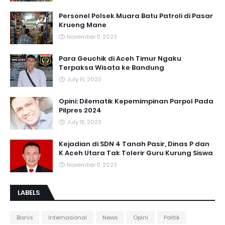
Personel Polsek Muara Batu Patroli di Pasar
Krueng Mane
November 11, 2023
Para Geuchik di Aceh Timur Ngaku
Terpaksa Wisata ke Bandung
July 15, 2023
Opini: Dilematik Kepemimpinan Parpol Pada
Pilpres 2024
July 15, 2023
Kejadian di SDN 4 Tanah Pasir, Dinas P dan
K Aceh Utara Tak Tolerir Guru Kurung Siswa
November 11, 2023
LABELS
Bisnis
Internasional
News
Opini
Politik