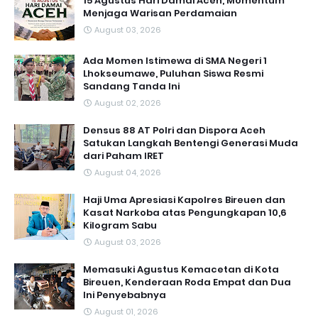
15 Agustus Hari Damai Aceh, Momentum
Menjaga Warisan Perdamaian
August 03, 2026
Ada Momen Istimewa di SMA Negeri 1
Lhokseumawe, Puluhan Siswa Resmi
Sandang Tanda Ini
August 02, 2026
Densus 88 AT Polri dan Dispora Aceh
Satukan Langkah Bentengi Generasi Muda
dari Paham IRET
August 04, 2026
Haji Uma Apresiasi Kapolres Bireuen dan
Kasat Narkoba atas Pengungkapan 10,6
Kilogram Sabu
August 03, 2026
Memasuki Agustus Kemacetan di Kota
Bireuen, Kenderaan Roda Empat dan Dua
Ini Penyebabnya
August 01, 2026