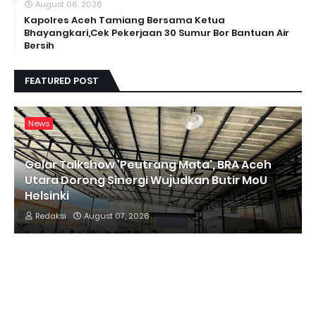
August 06, 2026
Kapolres Aceh Tamiang Bersama Ketua
Bhayangkari,Cek Pekerjaan 30 Sumur Bor Bantuan Air
Bersih
FEATURED POST
News
Gelar Talkshow 'Peutrang Mata', BRA Aceh
Utara Dorong Sinergi Wujudkan Butir MoU
Helsinki
Redaksi
August 07, 2026