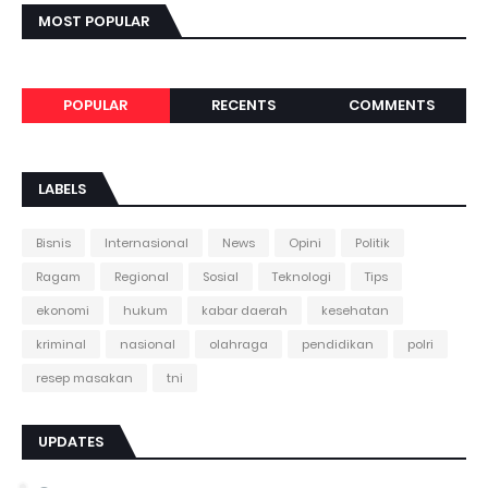
MOST POPULAR
POPULAR
RECENTS
COMMENTS
LABELS
Bisnis
Internasional
News
Opini
Politik
Ragam
Regional
Sosial
Teknologi
Tips
ekonomi
hukum
kabar daerah
kesehatan
kriminal
nasional
olahraga
pendidikan
polri
resep masakan
tni
UPDATES