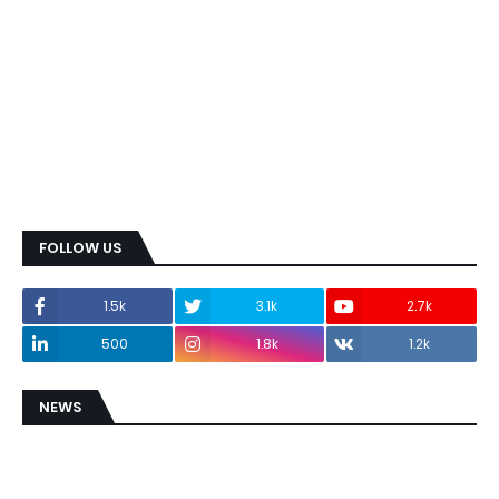
FOLLOW US
1.5k
3.1k
2.7k
500
1.8k
1.2k
NEWS