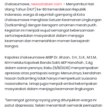
Lhokseumawe,
newsataloen.com
– Menyambut Hari
Ulang Tahun (HUT) ke-80 Kemerdekaan Republik
Indonesia, warga di sejumlah gampong di Kota
Lhokseumawe menghiasi Satuan Keamanan Lingkungan
(Satkamling) dengan beragam ornamen merah putih.
Kegiatan ini menjadi wujud semangat kebersamaan
serta kepedulian masyarakat dalam menjaga
keamanan dan memeriahkan momen bersejarah
bangsa.
Kapolres Lhokseumawe AKBP Dr. Ahzan., S.H., S.I.K., M.S.M.,
M.H melalui Kapolsek Banda Sakti AKP Hanafiah., S.Ag
dalam siaran persnya, Rabu (6/8/2025) menyampaikan
apresiasi atas partisipasi warga. Menurutnya, keindahan
hiasan Satkamling tidak hanya memperkuat suasana
nasionalisme, tetapi juga menjadi simbol kekompakan
masyarakat dalam menjaga keamanan lingkungan.
“Semangat gotong royong yang ditunjukkan warga ini
patut diapresiasi. Selain menambah semarak peringatan