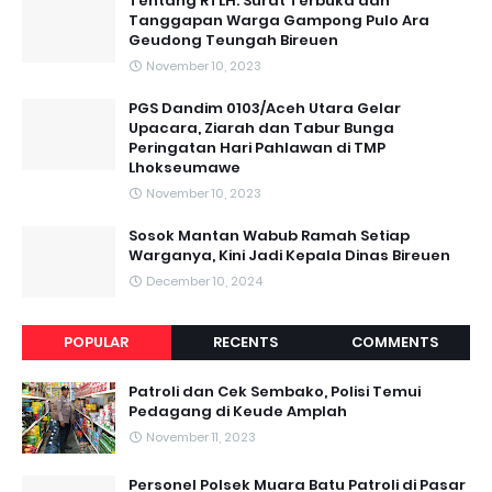
Tentang RTLH: Surat Terbuka dan
Tanggapan Warga Gampong Pulo Ara
Geudong Teungah Bireuen
November 10, 2023
PGS Dandim 0103/Aceh Utara Gelar
Upacara, Ziarah dan Tabur Bunga
Peringatan Hari Pahlawan di TMP
Lhokseumawe
November 10, 2023
Sosok Mantan Wabub Ramah Setiap
Warganya, Kini Jadi Kepala Dinas Bireuen
December 10, 2024
POPULAR
RECENTS
COMMENTS
Patroli dan Cek Sembako, Polisi Temui
Pedagang di Keude Amplah
November 11, 2023
Personel Polsek Muara Batu Patroli di Pasar