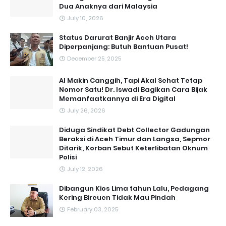
Dua Anaknya dari Malaysia
July 10, 2026
Status Darurat Banjir Aceh Utara
Diperpanjang: Butuh Bantuan Pusat!
December 25, 2025
AI Makin Canggih, Tapi Akal Sehat Tetap
Nomor Satu! Dr. Iswadi Bagikan Cara Bijak
Memanfaatkannya di Era Digital
July 26, 2026
Diduga Sindikat Debt Collector Gadungan
Beraksi di Aceh Timur dan Langsa, Sepmor
Ditarik, Korban Sebut Keterlibatan Oknum
Polisi
July 12, 2026
Dibangun Kios Lima tahun Lalu, Pedagang
Kering Bireuen Tidak Mau Pindah
February 03, 2025