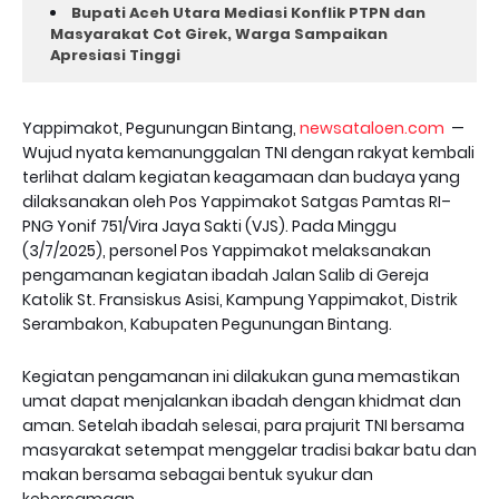
Bupati Aceh Utara Mediasi Konflik PTPN dan
Masyarakat Cot Girek, Warga Sampaikan
Apresiasi Tinggi
Yappimakot, Pegunungan Bintang,
newsataloen.com
—
Wujud nyata kemanunggalan TNI dengan rakyat kembali
terlihat dalam kegiatan keagamaan dan budaya yang
dilaksanakan oleh Pos Yappimakot Satgas Pamtas RI–
PNG Yonif 751/Vira Jaya Sakti (VJS). Pada Minggu
(3/7/2025), personel Pos Yappimakot melaksanakan
pengamanan kegiatan ibadah Jalan Salib di Gereja
Katolik St. Fransiskus Asisi, Kampung Yappimakot, Distrik
Serambakon, Kabupaten Pegunungan Bintang.
Kegiatan pengamanan ini dilakukan guna memastikan
umat dapat menjalankan ibadah dengan khidmat dan
aman. Setelah ibadah selesai, para prajurit TNI bersama
masyarakat setempat menggelar tradisi bakar batu dan
makan bersama sebagai bentuk syukur dan