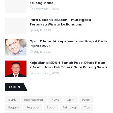
Krueng Mane
November 11, 2023
Para Geuchik di Aceh Timur Ngaku
Terpaksa Wisata ke Bandung
July 15, 2023
Opini: Dilematik Kepemimpinan Parpol Pada
Pilpres 2024
July 15, 2023
Kejadian di SDN 4 Tanah Pasir, Dinas P dan
K Aceh Utara Tak Tolerir Guru Kurung Siswa
November 11, 2023
LABELS
Bisnis
Internasional
News
Opini
Politik
Ragam
Regional
Sosial
Teknologi
Tips