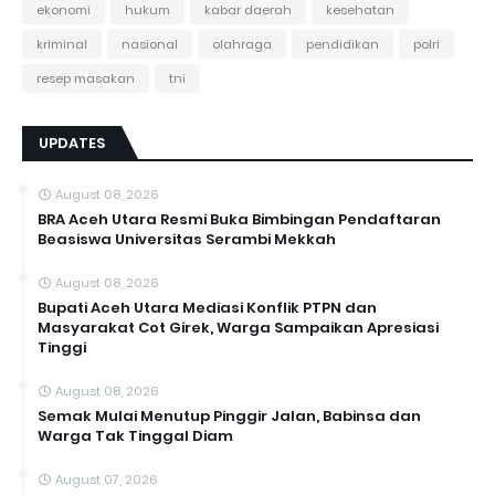
ekonomi
hukum
kabar daerah
kesehatan
kriminal
nasional
olahraga
pendidikan
polri
resep masakan
tni
UPDATES
August 08, 2026
BRA Aceh Utara Resmi Buka Bimbingan Pendaftaran
Beasiswa Universitas Serambi Mekkah
August 08, 2026
Bupati Aceh Utara Mediasi Konflik PTPN dan
Masyarakat Cot Girek, Warga Sampaikan Apresiasi
Tinggi
August 08, 2026
Semak Mulai Menutup Pinggir Jalan, Babinsa dan
Warga Tak Tinggal Diam
August 07, 2026