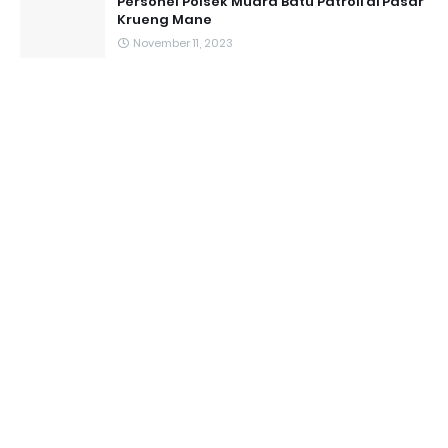
Personel Polsek Muara Batu Patroli di Pasar
Krueng Mane
November 11, 2023